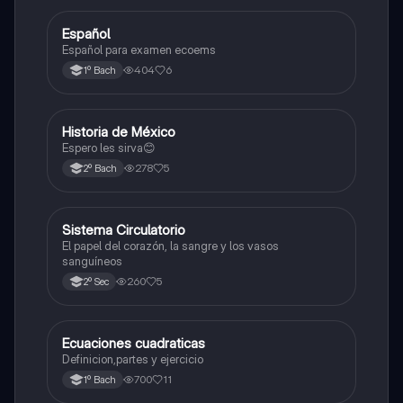
Español
Otros
Español para examen ecoems
404
6
1º Bach
Historia de México
Otros
Espero les sirva😊
278
5
2º Bach
Sistema Circulatorio
Otros
El papel del corazón, la sangre y los vasos
sanguíneos
260
5
2º Sec
Ecuaciones cuadraticas
Física
Definicion,partes y ejercicio
700
11
1º Bach