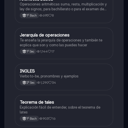
Operaciones aritméticas suma, resta, multiplicación y
ley de signos, para bachillerato o para el examen de
admisión a la universidad
695
8
1º Bach
Jerarquía de operaciones
Matemáticas
Te enseña la jerarquía de operaciones y también te
ecplica que son y como las puedes hacer
1,144
17
1º Sec
INGLES
Inglés
Verbo to-be, pronombres y ejemplos
1,290
34
2º Sec
Teorema de tales
Matemáticas
Explicación fácil de entender, sobre el teorema de
lates
903
16
1º Bach