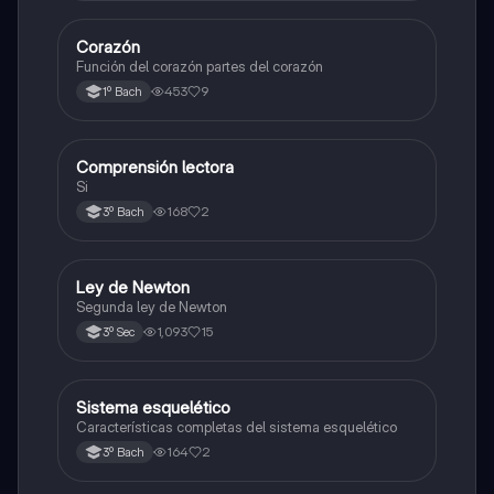
Corazón
Otros
Función del corazón partes del corazón
453
9
1º Bach
Comprensión lectora
Otros
Si
168
2
3º Bach
Ley de Newton
Física
Segunda ley de Newton
1,093
15
3º Sec
Sistema esquelético
Biología
Características completas del sistema esquelético
164
2
3º Bach