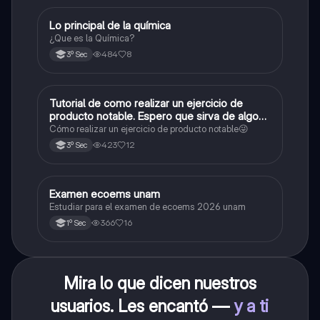
Lo principal de la química
Química
¿Que es la Química?
484
8
3º Sec
Tutorial de como realizar un ejercicio de
Matemáticas
producto notable. Espero que sirva de algo💕
😜
Cómo realizar un ejercicio de producto notable😜
423
12
3º Sec
Examen ecoems unam
Español
Estudiar para el examen de ecoems 2026 unam
366
16
1º Sec
Mira lo que dicen nuestros
usuarios. Les encantó —
y a ti