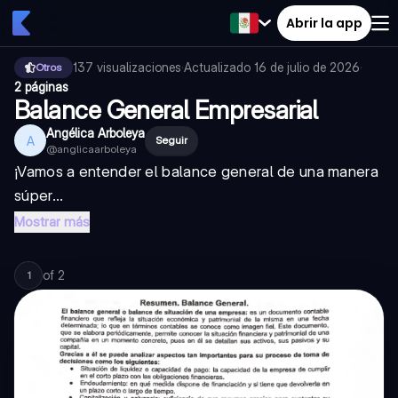
Abrir la app
137
visualizaciones
·
Actualizado
16 de julio de 2026
·
Otros
2 páginas
Balance General Empresarial
Angélica Arboleya
A
Seguir
@
anglicaarboleya
¡Vamos a entender el balance general de una manera
súper...
Mostrar más
of
2
1