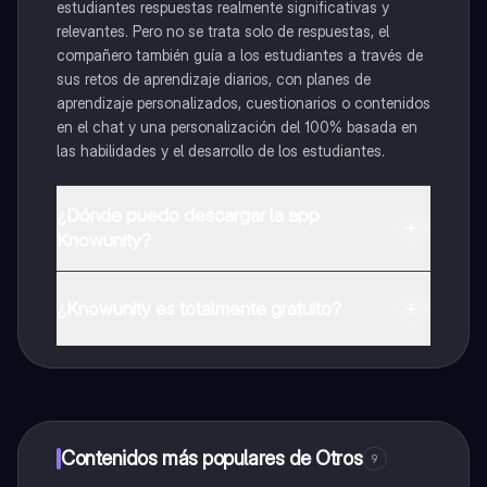
estudiantes respuestas realmente significativas y
relevantes. Pero no se trata solo de respuestas, el
compañero también guía a los estudiantes a través de
sus retos de aprendizaje diarios, con planes de
aprendizaje personalizados, cuestionarios o contenidos
en el chat y una personalización del 100% basada en
las habilidades y el desarrollo de los estudiantes.
¿Dónde puedo descargar la app
Knowunity?
Puedes descargar la app en Google Play Store y Apple
App Store.
¿Knowunity es totalmente gratuito?
¡Sí lo es! Tienes acceso totalmente gratuito a todo el
contenido de la app, puedes chatear con otros
alumnos y recibir ayuda inmeditamente. Puedes ganar
dinero utilizando la aplicación, que te permitirá acceder
a determinadas funciones.
Contenidos más populares de Otros
9