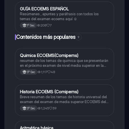
GUÍA ECOEMS ESPAÑOL
Otros
Resúmenes , apuntes y paráfrasis con todos los
temas del examen ecoems aquí ☺️
208
7
1º Sec
Contenidos más populares
9
Quimica ECOEMS(Comipems)
Química
resumen de los temas de quimica que se presentarán
en el próximo examen de nivel media superior en la
zona metropolitana de el valle de México
1,117
48
3º Sec
Historia ECOEMS (Comipems)
Historia
Breve resumen de los temas de historia universal del
examen del examen de media superior ECOEMS del
valle de México
1,245
39
3º Sec
Aritmética básica
Matemáticas