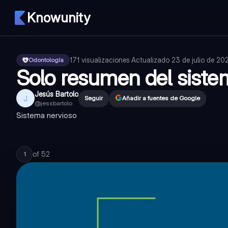
Knowunity
171
visualizaciones
·
Actualizado
23 de julio de 20
Odontología
Solo resumen del siste
Jesús Bartolo
J
Seguir
Añadir a fuentes de Google
@
jessbartolo
Sistema nervioso
of
52
1