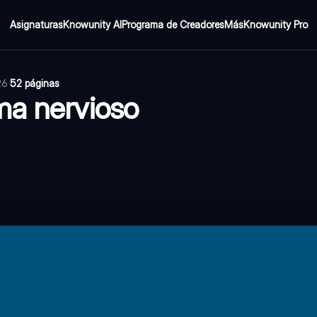
Asignaturas
Knowunity AI
Programa de Creadores
Más
Knowunity Pro
26
·
52 páginas
ma nervioso