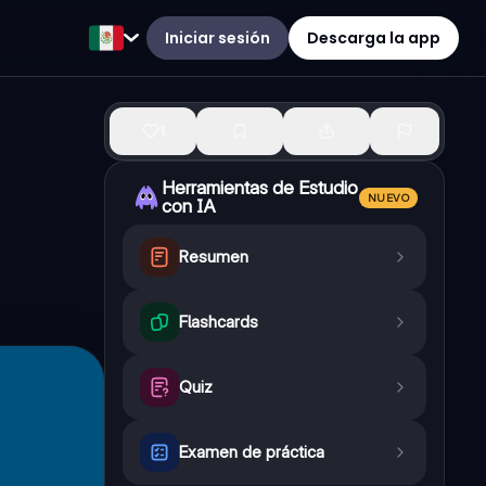
Iniciar sesión
Descarga la app
1
Herramientas de Estudio
NUEVO
con IA
Resumen
Flashcards
Quiz
Examen de práctica