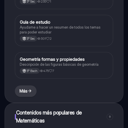
235
1
3º Sec
Guía de estudio
Historia
Ayudame a hacer un resumen de todos los temas
para poder estudiar
301
2
3º Sec
Geometría formas y propiedades
Geometría y trigonometría
Descripción de las figuras básicas de geometría
475
7
3º Bach
Más
Contenidos más populares de
9
Matemáticas