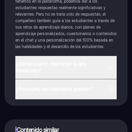
tenemos en la plataforma, podemos dar a los
estudiantes respuestas realmente significativas y
relevantes. Pero no se trata solo de respuestas, el
compañero también guía a los estudiantes a través de
sus retos de aprendizaje diarios, con planes de
aprendizaje personalizados, cuestionarios o contenidos
en el chat y una personalización del 100% basada en
las habilidades y el desarrollo de los estudiantes.
¿Dónde puedo descargar la app
Knowunity?
Puedes descargar la app en Google Play Store y Apple
App Store.
¿Knowunity es totalmente gratuito?
¡Sí lo es! Tienes acceso totalmente gratuito a todo el
contenido de la app, puedes chatear con otros
alumnos y recibir ayuda inmeditamente. Puedes ganar
dinero utilizando la aplicación, que te permitirá acceder
a determinadas funciones.
Contenido similar