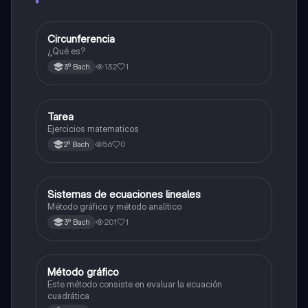
Circunferencia
Geometría y trigonometría
¿Qué es?
132
1
3º Bach
Tarea
Matemáticas
Ejercicios matematicos
56
0
2º Bach
Sistemas de ecuaciones lineales
Matemáticas
Método gráfico y método analítico
201
1
3º Bach
Método gráfico
Matemáticas
Este método consiste en evaluar la ecuación
cuadrática