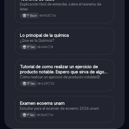
Explicación fácil de entender, sobre el teorema de
lates
903
16
1º Bach
Lo principal de la química
Química
¿Que es la Química?
484
8
3º Sec
Tutorial de como realizar un ejercicio de
Matemáticas
producto notable. Espero que sirva de algo💕
😜
Cómo realizar un ejercicio de producto notable😜
423
12
3º Sec
Examen ecoems unam
Español
Estudiar para el examen de ecoems 2026 unam
366
16
1º Sec