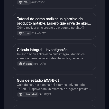
366
16
1º Sec
Tutorial de como realizar un ejercicio de
Matemáticas
producto notable. Espero que sirva de algo💕
😜
Cómo realizar un ejercicio de producto notable😜
423
12
3º Sec
Calculo integral - investigación
Matemáticas
Investigación sobre el cálculo integral, definición,
suma de riemann, integrales definidas, teorema
fundamental del cálculo, antiderivadas, integrales
510
8
3º Bach
indefinidas y ejemplos.
Guía de estudio EXANI-II
Historia
Guia de estudio a cerca del examen universitario
EXANI-II, apoyo para un examen de ingreso próximo
2026.
417
3
Universidad