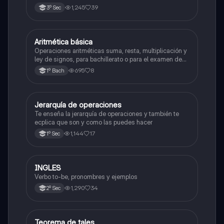
valle de México
1,245
39
3º Sec
Aritmética básica
Matemáticas
Operaciones aritméticas suma, resta, multiplicación y
ley de signos, para bachillerato o para el examen de
admisión a la universidad
695
8
1º Bach
Jerarquía de operaciones
Matemáticas
Te enseña la jerarquía de operaciones y también te
ecplica que son y como las puedes hacer
1,144
17
1º Sec
INGLES
Inglés
Verbo to-be, pronombres y ejemplos
1,290
34
2º Sec
Teorema de tales
Matemáticas