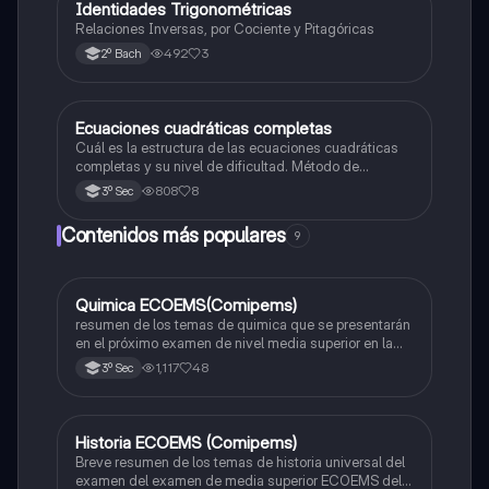
Identidades Trigonométricas
Matemáticas
Relaciones Inversas, por Cociente y Pitagóricas
492
3
2º Bach
Ecuaciones cuadráticas completas
Matemáticas
Cuál es la estructura de las ecuaciones cuadráticas
completas y su nivel de dificultad. Método de
solucion
808
8
3º Sec
Contenidos más populares
9
Quimica ECOEMS(Comipems)
Química
resumen de los temas de quimica que se presentarán
en el próximo examen de nivel media superior en la
zona metropolitana de el valle de México
1,117
48
3º Sec
Historia ECOEMS (Comipems)
Historia
Breve resumen de los temas de historia universal del
examen del examen de media superior ECOEMS del