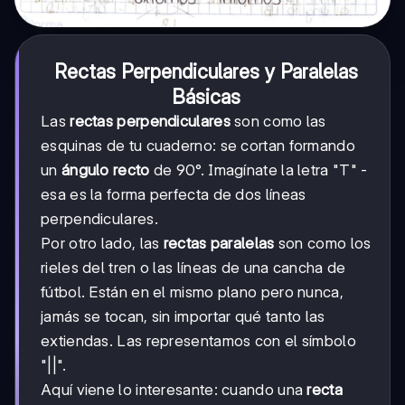
Rectas Perpendiculares y Paralelas
Básicas
Las
rectas perpendiculares
son como las
esquinas de tu cuaderno: se cortan formando
un
ángulo recto
de 90°. Imagínate la letra "T" -
esa es la forma perfecta de dos líneas
perpendiculares.
Por otro lado, las
rectas paralelas
son como los
rieles del tren o las líneas de una cancha de
fútbol. Están en el mismo plano pero nunca,
jamás se tocan, sin importar qué tanto las
extiendas. Las representamos con el símbolo
"||".
Aquí viene lo interesante: cuando una
recta