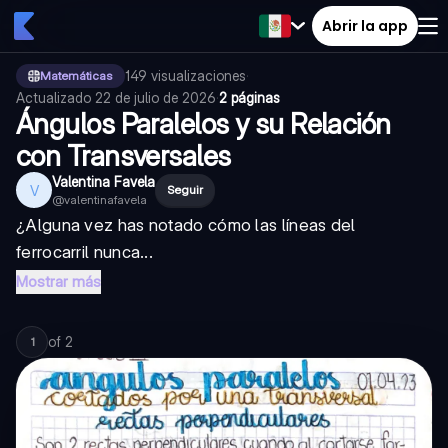
Abrir la app
149
visualizaciones
·
Matemáticas
Actualizado
22 de julio de 2026
·
2 páginas
Ángulos Paralelos y su Relación
con Transversales
Valentina Favela
V
Seguir
@
valentinafavela
¿Alguna vez has notado cómo las líneas del
ferrocarril nunca...
Mostrar más
of
2
1