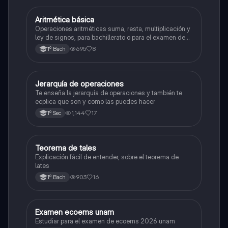
Aritmética básica
Matemáticas
Operaciones aritméticas suma, resta, multiplicación y
ley de signos, para bachillerato o para el examen de
admisión a la universidad
695
8
1º Bach
Jerarquía de operaciones
Matemáticas
Te enseña la jerarquía de operaciones y también te
ecplica que son y como las puedes hacer
1,144
17
1º Sec
Teorema de tales
Matemáticas
Explicación fácil de entender, sobre el teorema de
lates
903
16
1º Bach
Examen ecoems unam
Español
Estudiar para el examen de ecoems 2026 unam