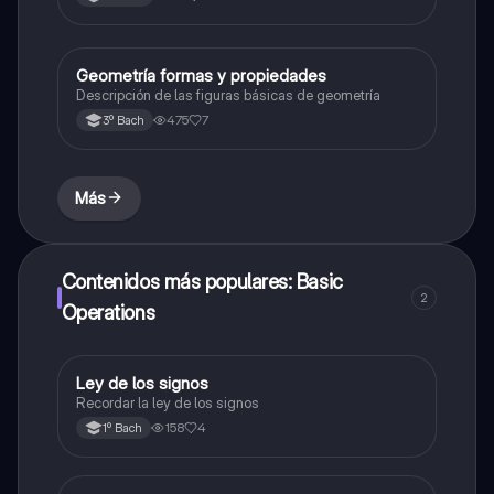
Geometría formas y propiedades
Geometría y trigonometría
Descripción de las figuras básicas de geometría
475
7
3º Bach
Más
Contenidos más populares: Basic
2
Operations
Ley de los signos
Matemáticas
Recordar la ley de los signos
158
4
1º Bach