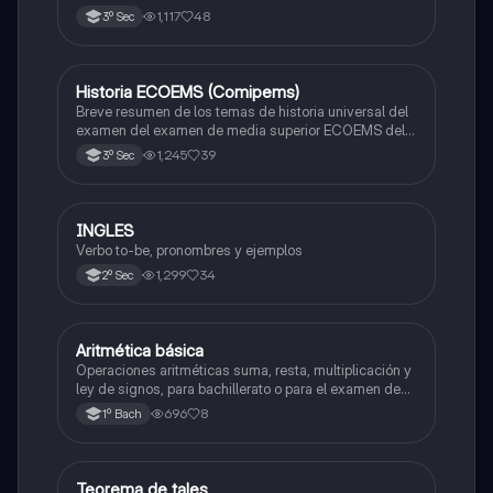
zona metropolitana de el valle de México
1,117
48
3º Sec
Historia ECOEMS (Comipems)
Historia
Breve resumen de los temas de historia universal del
examen del examen de media superior ECOEMS del
valle de México
1,245
39
3º Sec
INGLES
Inglés
Verbo to-be, pronombres y ejemplos
1,299
34
2º Sec
Aritmética básica
Matemáticas
Operaciones aritméticas suma, resta, multiplicación y
ley de signos, para bachillerato o para el examen de
admisión a la universidad
696
8
1º Bach
Teorema de tales
Matemáticas