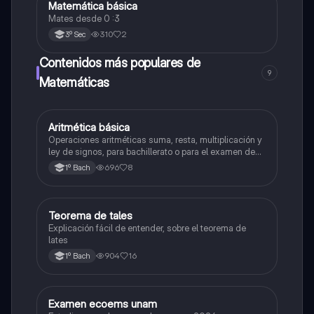
Matemática básica
Matemáticas
Mates desde 0 :3
310
2
3º Sec
Contenidos más populares de
9
Matemáticas
Aritmética básica
Matemáticas
Operaciones aritméticas suma, resta, multiplicación y
ley de signos, para bachillerato o para el examen de
admisión a la universidad
696
8
1º Bach
Teorema de tales
Matemáticas
Explicación fácil de entender, sobre el teorema de
lates
904
16
1º Bach
Examen ecoems unam
Español