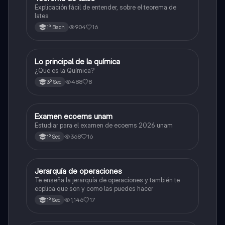
Explicación fácil de entender, sobre el teorema de
lates
904
16
1º Bach
Lo principal de la química
Química
¿Que es la Química?
488
8
3º Sec
Examen ecoems unam
Español
Estudiar para el examen de ecoems 2026 unam
368
16
1º Sec
Jerarquía de operaciones
Matemáticas
Te enseña la jerarquía de operaciones y también te
ecplica que son y como las puedes hacer
1,146
17
1º Sec