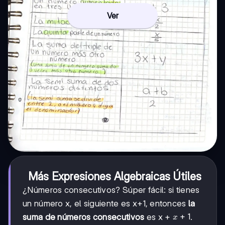
Ver
Más Expresiones Algebraicas Útiles
¿Números consecutivos? Súper fácil: si tienes
un número x, el siguiente es x+1, entonces
la
x+1
+
1
suma de números consecutivos
es x +
.
x