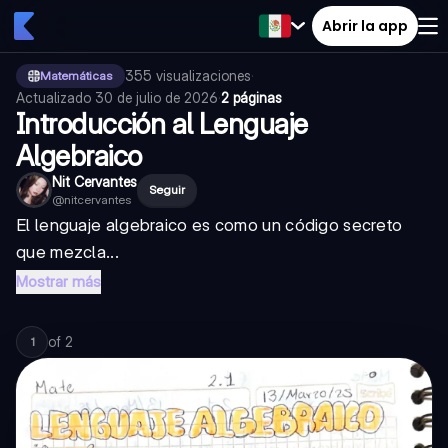
Abrir la app
355
visualizaciones
·
Matemáticas
Actualizado
30 de julio de 2026
·
2 páginas
Introducción al Lenguaje
Algebraico
Nit Cervantes
Seguir
@
nitcervantes
El lenguaje algebraico es como un código secreto
que mezcla...
Mostrar más
of
2
1