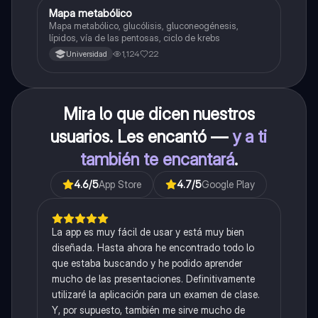
Mapa metabólico
Biología
Mapa metabólico, glucólisis, gluconeogénesis,
lípidos, vía de las pentosas, ciclo de krebs
1,124
22
Universidad
Mira lo que dicen nuestros
usuarios. Les encantó —
y a ti
también te encantará
.
4.6
/5
App Store
4.7
/5
Google Play
La app es muy fácil de usar y está muy bien
diseñada. Hasta ahora he encontrado todo lo
que estaba buscando y he podido aprender
mucho de las presentaciones. Definitivamente
utilizaré la aplicación para un examen de clase.
Y, por supuesto, también me sirve mucho de