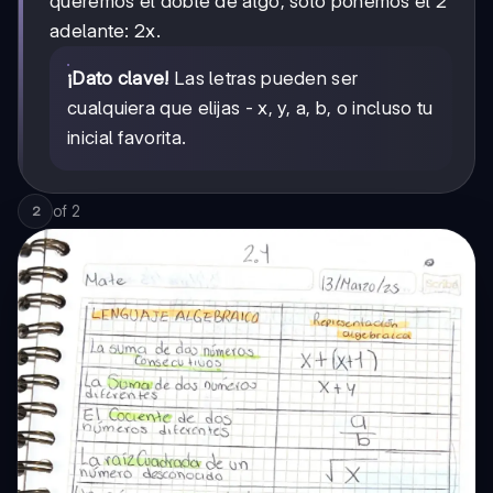
queremos el doble de algo, solo ponemos el 2
adelante: 2x.
¡Dato clave!
Las letras pueden ser
cualquiera que elijas - x, y, a, b, o incluso tu
inicial favorita.
of
2
2