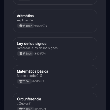
Aritmética
Matemáticas
explicación
208
4
3º Bach
Ley de los signos
Matemáticas
Recordar la ley de los signos
158
4
1º Bach
Matemática básica
Matemáticas
Mates desde 0 :3
310
2
3º Sec
Circunferencia
Geometría y trigonometría
¿Qué es?
132
1
3º Bach