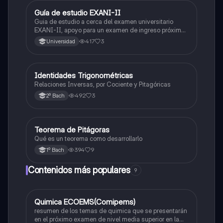
Guía de estudio EXANI-II
Historia
Guia de estudio a cerca del examen universitario
EXANI-II, apoyo para un examen de ingreso próximo
2026.
417
3
Universidad
Identidades Trigonométricas
Matemáticas
Relaciones Inversas, por Cociente y Pitagóricas
492
3
2º Bach
Teorema de Pitágoras
Matemáticas
Qué es un teorema como desarrollarlo
394
9
1º Bach
Contenidos más populares
9
Quimica ECOEMS(Comipems)
Química
resumen de los temas de quimica que se presentarán
en el próximo examen de nivel media superior en la