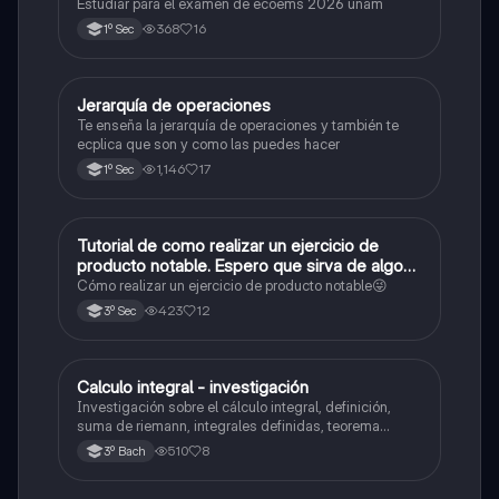
Estudiar para el examen de ecoems 2026 unam
368
16
1º Sec
Jerarquía de operaciones
Matemáticas
Te enseña la jerarquía de operaciones y también te
ecplica que son y como las puedes hacer
1,146
17
1º Sec
Tutorial de como realizar un ejercicio de
Matemáticas
producto notable. Espero que sirva de algo💕
😜
Cómo realizar un ejercicio de producto notable😜
423
12
3º Sec
Calculo integral - investigación
Matemáticas
Investigación sobre el cálculo integral, definición,
suma de riemann, integrales definidas, teorema
fundamental del cálculo, antiderivadas, integrales
510
8
3º Bach
indefinidas y ejemplos.