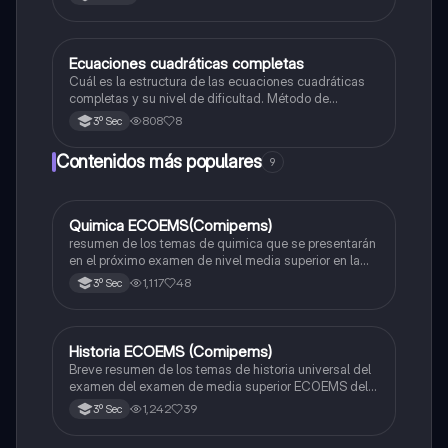
Ecuaciones cuadráticas completas
Matemáticas
Cuál es la estructura de las ecuaciones cuadráticas
completas y su nivel de dificultad. Método de
solucion
808
8
3º Sec
Contenidos más populares
9
Quimica ECOEMS(Comipems)
Química
resumen de los temas de quimica que se presentarán
en el próximo examen de nivel media superior en la
zona metropolitana de el valle de México
1,117
48
3º Sec
Historia ECOEMS (Comipems)
Historia
Breve resumen de los temas de historia universal del
examen del examen de media superior ECOEMS del
valle de México
1,242
39
3º Sec