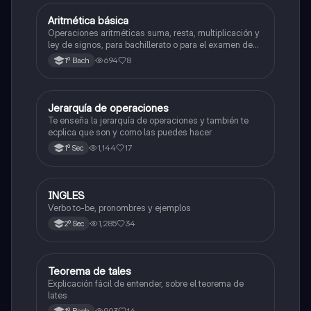
Aritmética básica
Matemáticas
Operaciones aritméticas suma, resta, multiplicación y
ley de signos, para bachillerato o para el examen de
admisión a la universidad
694
8
1º Bach
Jerarquía de operaciones
Matemáticas
Te enseña la jerarquía de operaciones y también te
ecplica que son y como las puedes hacer
1,144
17
1º Sec
INGLES
Inglés
Verbo to-be, pronombres y ejemplos
1,285
34
2º Sec
Teorema de tales
Matemáticas
Explicación fácil de entender, sobre el teorema de
lates
903
16