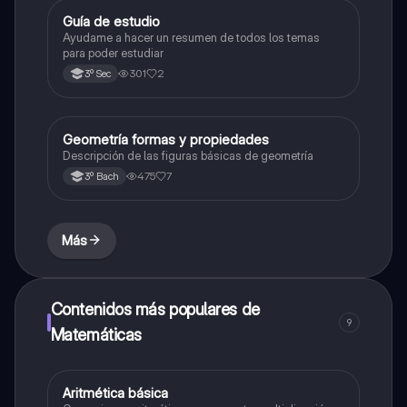
Guía de estudio
Historia
Ayudame a hacer un resumen de todos los temas
para poder estudiar
301
2
3º Sec
Geometría formas y propiedades
Geometría y trigonometría
Descripción de las figuras básicas de geometría
475
7
3º Bach
Más
Contenidos más populares de
9
Matemáticas
Aritmética básica
Matemáticas