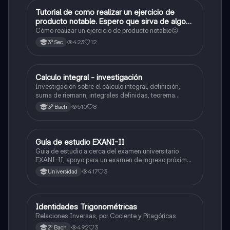
Tutorial de como realizar un ejercicio de
Matemáticas
producto notable. Espero que sirva de algo💕
😜
Cómo realizar un ejercicio de producto notable😜
423
12
3º Sec
Calculo integral - investigación
Matemáticas
Investigación sobre el cálculo integral, definición,
suma de riemann, integrales definidas, teorema
fundamental del cálculo, antiderivadas, integrales
510
8
3º Bach
indefinidas y ejemplos.
Guía de estudio EXANI-II
Historia
Guia de estudio a cerca del examen universitario
EXANI-II, apoyo para un examen de ingreso próximo
2026.
417
3
Universidad
Identidades Trigonométricas
Matemáticas
Relaciones Inversas, por Cociente y Pitagóricas
492
3
2º Bach