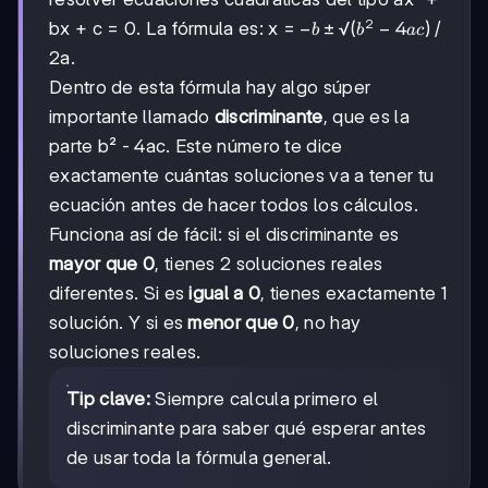
2
-b ±
−
±
√
(
−
4
)
bx + c = 0. La fórmula es: x =
/
b
b
a
c
√(b²
2a.
-
Dentro de esta fórmula hay algo súper
4ac)
importante llamado
discriminante
, que es la
parte b² - 4ac. Este número te dice
exactamente cuántas soluciones va a tener tu
ecuación antes de hacer todos los cálculos.
Funciona así de fácil: si el discriminante es
mayor que 0
, tienes 2 soluciones reales
diferentes. Si es
igual a 0
, tienes exactamente 1
solución. Y si es
menor que 0
, no hay
soluciones reales.
Tip clave:
Siempre calcula primero el
discriminante para saber qué esperar antes
de usar toda la fórmula general.