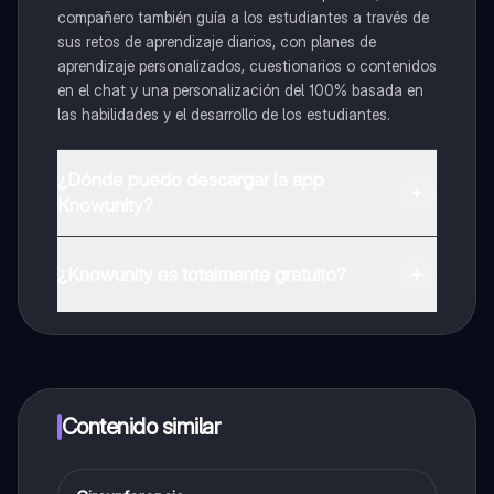
compañero también guía a los estudiantes a través de
sus retos de aprendizaje diarios, con planes de
aprendizaje personalizados, cuestionarios o contenidos
en el chat y una personalización del 100% basada en
las habilidades y el desarrollo de los estudiantes.
¿Dónde puedo descargar la app
Knowunity?
Puedes descargar la app en Google Play Store y Apple
App Store.
¿Knowunity es totalmente gratuito?
¡Sí lo es! Tienes acceso totalmente gratuito a todo el
contenido de la app, puedes chatear con otros
alumnos y recibir ayuda inmeditamente. Puedes ganar
dinero utilizando la aplicación, que te permitirá acceder
a determinadas funciones.
Contenido similar