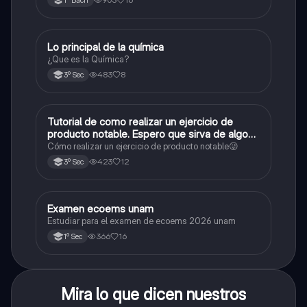
1º Bach
Lo principal de la química
Química
¿Que es la Química?
483
8
3º Sec
Tutorial de como realizar un ejercicio de
Matemáticas
producto notable. Espero que sirva de algo💕
😜
Cómo realizar un ejercicio de producto notable😜
423
12
3º Sec
Examen ecoems unam
Español
Estudiar para el examen de ecoems 2026 unam
366
16
1º Sec
Mira lo que dicen nuestros