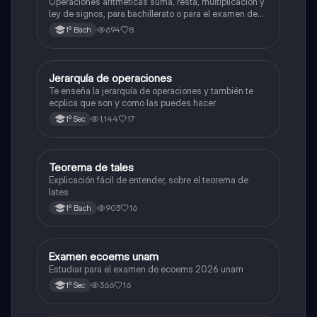
Operaciones aritméticas suma, resta, multiplicación y
ley de signos, para bachillerato o para el examen de
admisión a la universidad
694
8
1º Bach
Jerarquía de operaciones
Matemáticas
Te enseña la jerarquía de operaciones y también te
ecplica que son y como las puedes hacer
1,144
17
1º Sec
Teorema de tales
Matemáticas
Explicación fácil de entender, sobre el teorema de
lates
903
16
1º Bach
Examen ecoems unam
Español
Estudiar para el examen de ecoems 2026 unam
366
16
1º Sec