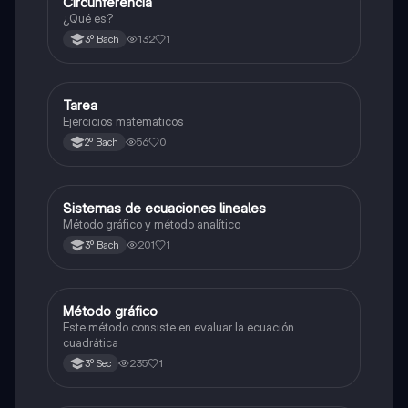
Circunferencia
Geometría y trigonometría
¿Qué es?
132
1
3º Bach
Tarea
Matemáticas
Ejercicios matematicos
56
0
2º Bach
Sistemas de ecuaciones lineales
Matemáticas
Método gráfico y método analítico
201
1
3º Bach
Método gráfico
Matemáticas
Este método consiste en evaluar la ecuación
cuadrática
235
1
3º Sec