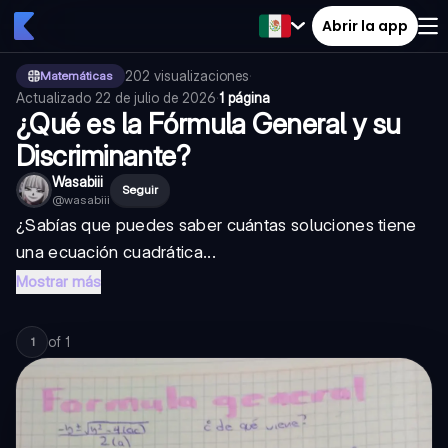
Abrir la app
202
visualizaciones
·
Matemáticas
Actualizado
22 de julio de 2026
·
1 página
¿Qué es la Fórmula General y su
Discriminante?
Wasabiii
Seguir
@
wasabiii
¿Sabías que puedes saber cuántas soluciones tiene
una ecuación cuadrática...
Mostrar más
of
1
1