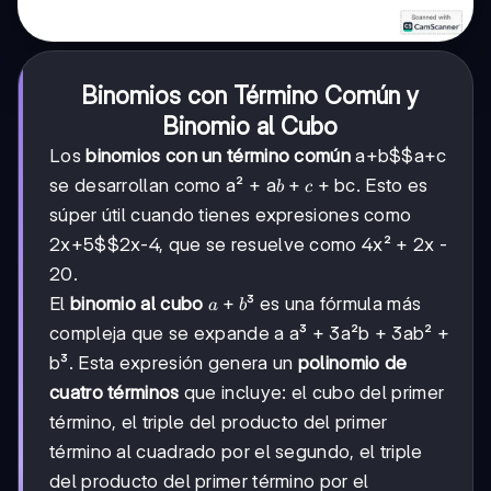
Binomios con Término Común y
Binomio al Cubo
Los
binomios con un término común
a+b$$a+c
b+c
+
se desarrollan como a² + a
+ bc. Esto es
b
c
súper útil cuando tienes expresiones como
2x+5$$2x-4
, que se resuelve como 4x² + 2x -
20.
a+b
+
El
binomio al cubo
³ es una fórmula más
a
b
compleja que se expande a a³ + 3a²b + 3ab² +
b³. Esta expresión genera un
polinomio de
cuatro términos
que incluye: el cubo del primer
término, el triple del producto del primer
término al cuadrado por el segundo, el triple
del producto del primer término por el