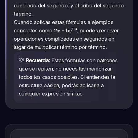
cuadrado del segundo, y el cubo del segundo
término.
Cuando aplicas estas fórmulas a ejemplos
2
2x+5y²
2
+
5
concretos como
³, puedes resolver
x
y
operaciones complicadas en segundos en
lugar de multiplicar término por término.
💡
Recuerda:
Estas fórmulas son patrones
que se repiten, no necesitas memorizar
todos los casos posibles. Si entiendes la
estructura básica, podrás aplicarla a
cualquier expresión similar.