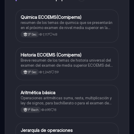
Quimica ECOEMS(Comipems)
Química
resumen de los temas de quimica que se presentarán
en el próximo examen de nivel media superior en la
zona metropolitana de el valle de México
1,117
48
3º Sec
Historia ECOEMS (Comipems)
Historia
Breve resumen de los temas de historia universal del
examen del examen de media superior ECOEMS del
valle de México
1,245
39
3º Sec
Aritmética básica
Matemáticas
Operaciones aritméticas suma, resta, multiplicación y
ley de signos, para bachillerato o para el examen de
admisión a la universidad
695
8
1º Bach
Jerarquía de operaciones
Matemáticas