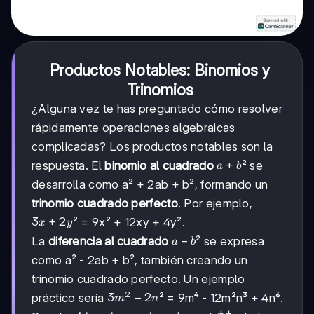
Productos Notables: Binomios y
Trinomios
¿Alguna vez te has preguntado cómo resolver
rápidamente operaciones algebraicas
complicadas? Los productos notables son la
a+b
+
respuesta. El
binomio al cuadrado
² se
a
b
desarrolla como a² + 2ab + b², formando un
trinomio cuadrado perfecto
. Por ejemplo,
3x+2y
3
+
2
² = 9x² + 12xy + 4y².
x
y
a-
−
La
diferencia al cuadrado
² se expresa
a
b
b
como a² - 2ab + b², también creando un
trinomio cuadrado perfecto. Un ejemplo
2
3m²-2n
3
−
2
práctico sería
² = 9m⁴ - 12m²n³ + 4n⁶.
m
n