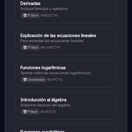
Derivadas
Matemáticas
Incluye fórmulas y ejemplos
822
10
3º Bach
Explicación de las ecuaciones lineales
Álgebra
Para entender las ecuaciones lineales
1,480
19
3º Bach
Funciones logarítmicas
Matemáticas
Apunte sobre las ecuaciones logarítmicas
611
16
Universidad
Introducción al álgebra
Álgebra
Aspectos basicos del álgebra
292
4
1º Bach
Funciones cuadráticas
Álgebra