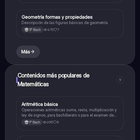
Geometría formas y propiedades
Geometría y trigonometría
Descripción de las figuras básicas de geometría
475
7
3º Bach
Más
Contenidos más populares de
9
Matemáticas
Aritmética básica
Matemáticas
Operaciones aritméticas suma, resta, multiplicación y
ley de signos, para bachillerato o para el examen de
admisión a la universidad
695
8
1º Bach