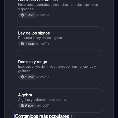
Funciones cuadráticas con notas, fórmulas, ejemplos
y gráficas
225
2
3º Bach
Ley de los signos
Matemáticas
Recordar la ley de los signos
158
4
1º Bach
Dominio y rango
Álgebra
Explicacion de dominio y rango con sus funciones y
gráficas
253
2
3º Bach
Algebra
Álgebra
Algebra y subtemas que abarca
1,150
14
3º Bach
Contenidos más populares
9