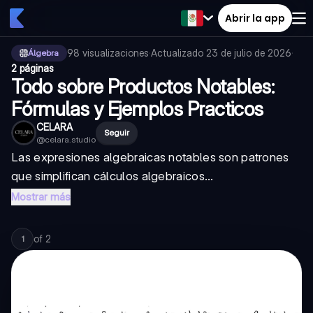
Abrir la app
98
visualizaciones
·
Actualizado
23 de julio de 2026
·
Álgebra
2 páginas
Todo sobre Productos Notables:
Fórmulas y Ejemplos Practicos
CELARA
Seguir
@
celara.studio
Las expresiones algebraicas notables son patrones
que simplifican cálculos algebraicos...
Mostrar más
of
2
1