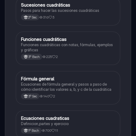
Sucesiones cuadráticas
Matemáticas
Pasos para hacer las sucesiones cuadráticas
316
3
2º Sec
Funciones cuadráticas
Álgebra
Funciones cuadráticas con notas, fórmulas, ejemplos
y gráficas
225
2
3º Bach
Fórmula general
Matemáticas
Ecuaciones de fórmula general y pasos a paso de
cómo identificar los valores a, b, y c de la cuadrática
140
2
3º Sec
Ecuaciones cuadraticas
Física
Definicion,partes y ejercicio
700
11
1º Bach