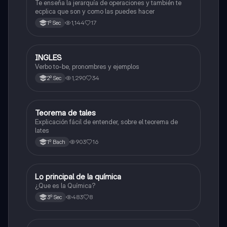
Te enseña la jerarquía de operaciones y también te
ecplica que son y como las puedes hacer
1,144
17
1º Sec
INGLES
Inglés
Verbo to-be, pronombres y ejemplos
1,290
34
2º Sec
Teorema de tales
Matemáticas
Explicación fácil de entender, sobre el teorema de
lates
903
16
1º Bach
Lo principal de la química
Química
¿Que es la Química?
483
8
3º Sec