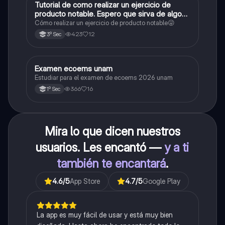
Tutorial de como realizar un ejercicio de
Matemáticas
producto notable. Espero que sirva de algo💕
😜
Cómo realizar un ejercicio de producto notable😜
423
12
3º Sec
Examen ecoems unam
Español
Estudiar para el examen de ecoems 2026 unam
366
16
1º Sec
Mira lo que dicen nuestros
usuarios. Les encantó —
y a ti
también te encantará
.
4.6
/5
App Store
4.7
/5
Google Play
La app es muy fácil de usar y está muy bien