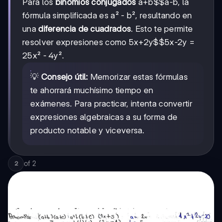
Para los
binomios conjugados
a+b$$a-b
, la
fórmula simplificada es a² - b², resultando en
una
diferencia de cuadrados
. Esto te permite
resolver expresiones como
5x+2y$$5x-2y
=
25x² - 4y².
💡
Consejo útil:
Memorizar estas fórmulas
te ahorrará muchísimo tiempo en
exámenes. Para practicar, intenta convertir
expresiones algebraicas a su forma de
producto notable y viceversa.
of
2
2