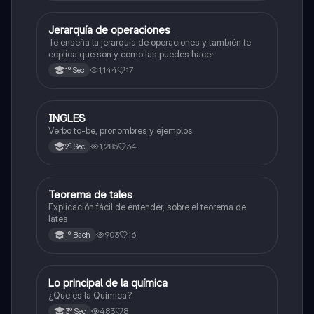
Jerarquía de operaciones
Matemáticas
Te enseña la jerarquía de operaciones y también te
ecplica que son y como las puedes hacer
1,144
17
1º Sec
INGLES
Inglés
Verbo to-be, pronombres y ejemplos
1,285
34
2º Sec
Teorema de tales
Matemáticas
Explicación fácil de entender, sobre el teorema de
lates
903
16
1º Bach
Lo principal de la química
Química
¿Que es la Química?
483
8
3º Sec