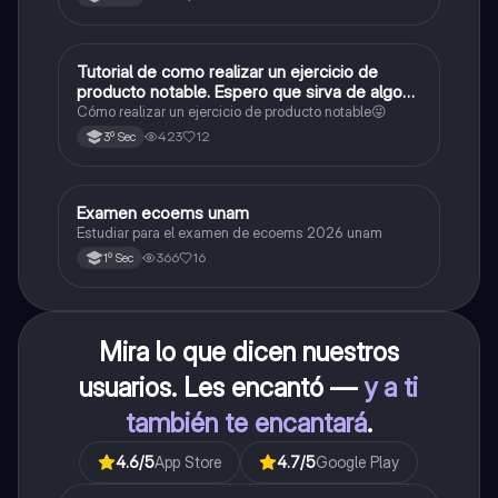
Tutorial de como realizar un ejercicio de
Matemáticas
producto notable. Espero que sirva de algo💕
😜
Cómo realizar un ejercicio de producto notable😜
423
12
3º Sec
Examen ecoems unam
Español
Estudiar para el examen de ecoems 2026 unam
366
16
1º Sec
Mira lo que dicen nuestros
usuarios. Les encantó —
y a ti
también te encantará
.
4.6
/5
App Store
4.7
/5
Google Play