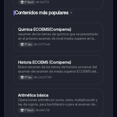
autocuidado
126
0
2º Bach
Contenidos más populares
9
Quimica ECOEMS(Comipems)
Química
resumen de los temas de quimica que se presentarán
en el próximo examen de nivel media superior en la
zona metropolitana de el valle de México
1,117
48
3º Sec
Historia ECOEMS (Comipems)
Historia
Breve resumen de los temas de historia universal del
examen del examen de media superior ECOEMS del
valle de México
1,242
39
3º Sec
Aritmética básica
Matemáticas
Operaciones aritméticas suma, resta, multiplicación y
ley de signos, para bachillerato o para el examen de
admisión a la universidad
694
8
1º Bach