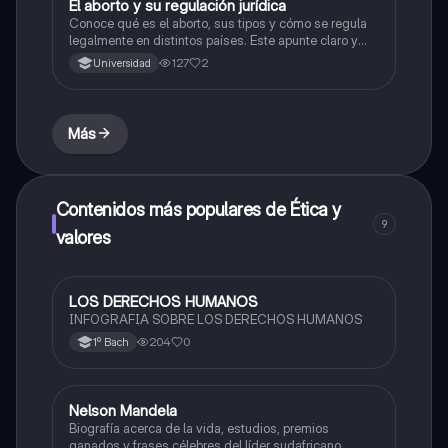
El aborto y su regulación jurídica
Ética y valores
Conoce qué es el aborto, sus tipos y cómo se regula
legalmente en distintos países. Este apunte claro y
resumido es ideal para tareas, exámenes o debates.
127
2
Universidad
¡Descárgalo y prepárate con información confiable!
Más
Contenidos más populares de Ética y
9
valores
LOS DERECHOS HUMANOS
Ética y valores
INFOGRAFIA SOBRE LOS DERECHOS HUMANOS
204
0
1º Bach
Nelson Mandela
Historia
Biografía acerca de la vida, estudios, premios
ganados y frases célebres del líder sudafricano