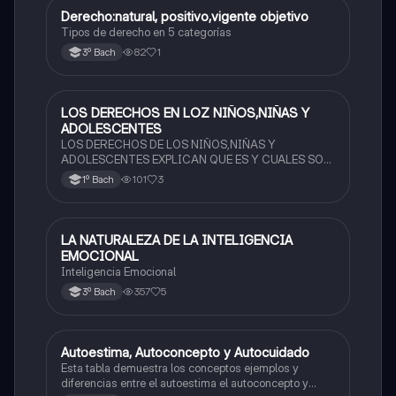
Derecho:natural, positivo,vigente objetivo
Ética y valores
Tipos de derecho en 5 categorías
82
1
3º Bach
LOS DERECHOS EN LOZ NIÑOS,NIÑAS Y
Ética y valores
ADOLESCENTES
LOS DERECHOS DE LOS NIÑOS,NIÑAS Y
ADOLESCENTES EXPLICAN QUE ES Y CUALES SON
SUS DERECHOS
101
3
1º Bach
LA NATURALEZA DE LA INTELIGENCIA
Ética y valores
EMOCIONAL
Inteligencia Emocional
357
5
3º Bach
Autoestima, Autoconcepto y Autocuidado
Ética y valores
Esta tabla demuestra los conceptos ejemplos y
diferencias entre el autoestima el autoconcepto y