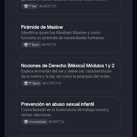
Nelson Mandela.
653
21
1º Sec
Pirámide de Maslow
Ética y valores
Identifica quien fue Abraham Maslow y como
funciona su pirámide de necesidades humanas.
99
3
1º Bach
Nociones de Derecho (México) Módulos 1 y 2
Ética y valores
Explica el mundo del ser y deber ser, características
de la norma y la ley, así como la jerarquía del orden
jurídico mexicano. El concepto de derecho y su
1,179
16
3º Bach
clasificación, las fuentes del derecho y los factores de
cambio
Prevención en abuso sexual infantil
Ética y valores
Curso basado en la licenciatura de trabajo social y
ramas relacionas
337
6
Universidad