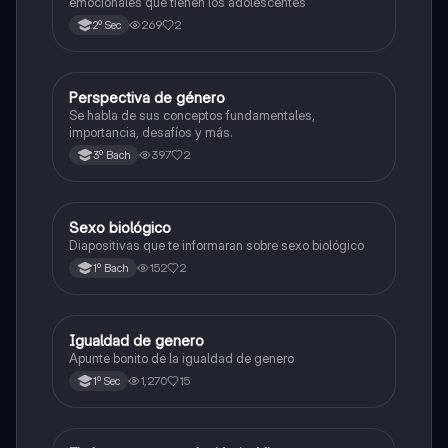
emocionales que tienen los adolescentes
269
2
2º Sec
Perspectiva de género
Ética y valores
Se habla de sus conceptos fundamentales,
importancia, desafíos y más.
397
2
3º Bach
Sexo biológico
Ética y valores
Diapositivas que te informaran sobre sexo biológico
152
2
1º Bach
Igualdad de genero
Formación Cívica y Ética
Apunte bonito de la igualdad de genero
1,270
15
1º Sec