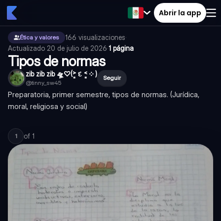
Abrir la app
166
visualizaciones
·
Ética y valores
Actualizado
20 de julio de 2026
·
1 página
Tipos de normas
zib zib zib 🛸♡⁠(⁠˃͈⁠ ⁠દ⁠ ⁠˂͈⁠ ⁠༶⁠ ⁠)
Seguir
@
tinny_sw45
Preparatoria, primer semestre, tipos de normas. (Jurídica,
moral, religiosa y social)
of
1
1