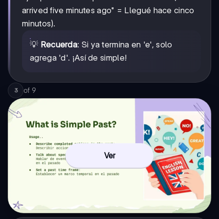
arrived five minutes ago" = Llegué hace cinco
minutos).
💡
Recuerda
: Si ya termina en 'e', solo
agrega 'd'. ¡Así de simple!
of
9
3
Ver