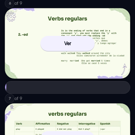
of
9
6
Ver
of
9
7