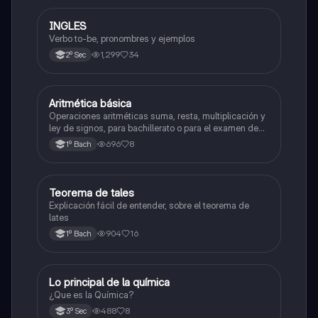
INGLES
Inglés
Verbo to-be, pronombres y ejemplos
1,299
34
2º Sec
Aritmética básica
Matemáticas
Operaciones aritméticas suma, resta, multiplicación y
ley de signos, para bachillerato o para el examen de
admisión a la universidad
696
8
1º Bach
Teorema de tales
Matemáticas
Explicación fácil de entender, sobre el teorema de
lates
904
16
1º Bach
Lo principal de la química
Química
¿Que es la Química?
488
8
3º Sec