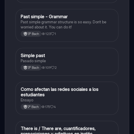
Past simple - Grammar
Inglés
Past simple grammar structure is so easy. Don’t be
worried about it. You can do it!
123
1
3º Bach
Simple past
Inglés
Pasado simple
109
2
3º Bach
Como afectan las redes sociales a los
Taller de lectura y redacción
estudiantes
Ensayo
175
4
2º Bach
There is / There are, cuantificadores,
Inglés
preposiciones y adjetivos en inglés