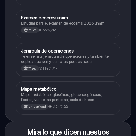
Examen ecoems unam
Español
Estudiar para el examen de ecoems 2026 unam
368
16
1º Sec
Jerarquía de operaciones
Matemáticas
Te enseña la jerarquía de operaciones y también te
ecplica que son y como las puedes hacer
1,146
17
1º Sec
Mapa metabólico
Biología
Mapa metabólico, glucólisis, gluconeogénesis,
lípidos, vía de las pentosas, ciclo de krebs
1,124
22
Universidad
Mira lo que dicen nuestros