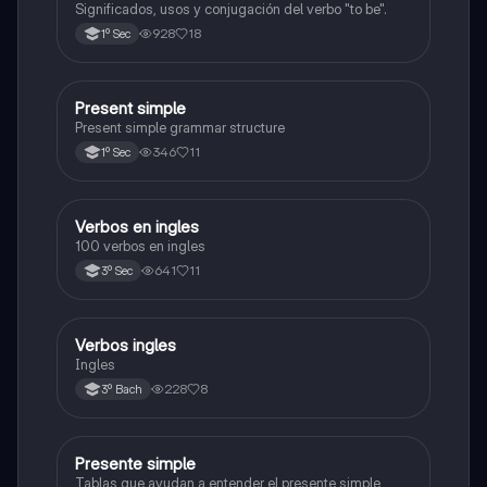
Significados, usos y conjugación del verbo "to be".
928
18
1º Sec
Present simple
Inglés
Present simple grammar structure
346
11
1º Sec
Verbos en ingles
Inglés
100 verbos en ingles
641
11
3º Sec
Verbos ingles
Inglés
Ingles
228
8
3º Bach
Presente simple
Inglés
Tablas que ayudan a entender el presente simple