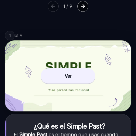
1
/
9
of
9
1
Ver
¿Qué es el Simple Past?
El
Simple Past
es el tiempo que usas cuando