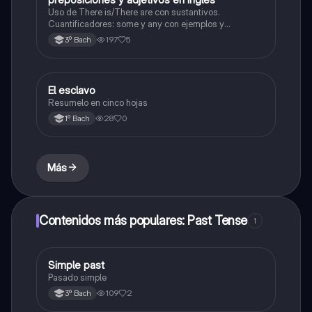
Uso de There is/There are con sustantivos.
Cuantificadores: some y any con ejemplos y
particularidades. Adjetivos: posición en la oración y
197
5
3º Bach
ejemplos reales. Preposiciones de tiempo y lugar (in,
on, at, under, next to, etc.). Ejercicios con oraciones
El esclavo
Literatura
Resumelo en cinco hojas
28
0
1º Bach
Más
Contenidos más populares: Past Tense
1
Simple past
Inglés
Pasado simple
109
2
3º Bach