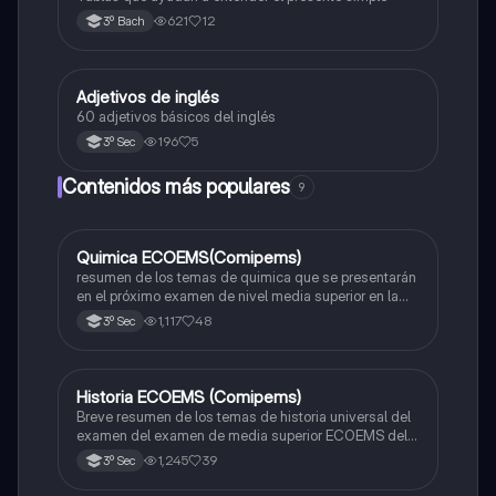
621
12
3º Bach
Adjetivos de inglés
Inglés
60 adjetivos básicos del inglés
196
5
3º Sec
Contenidos más populares
9
Quimica ECOEMS(Comipems)
Química
resumen de los temas de quimica que se presentarán
en el próximo examen de nivel media superior en la
zona metropolitana de el valle de México
1,117
48
3º Sec
Historia ECOEMS (Comipems)
Historia
Breve resumen de los temas de historia universal del
examen del examen de media superior ECOEMS del
valle de México
1,245
39
3º Sec