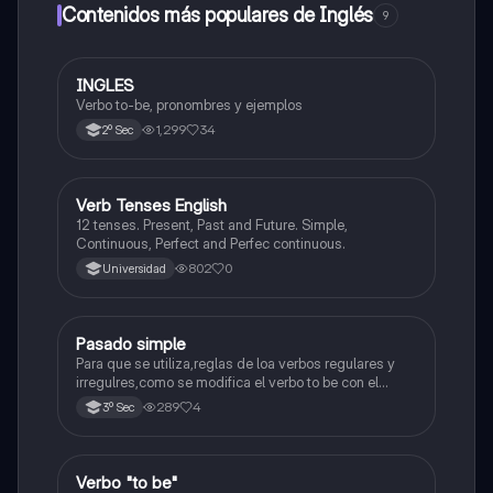
Contenidos más populares de Inglés
9
INGLES
Inglés
Verbo to-be, pronombres y ejemplos
1,299
34
2º Sec
V
Verb Tenses English
Inglés
12 tenses. Present, Past and Future. Simple,
Continuous, Perfect and Perfec continuous.
802
0
Universidad
Pasado simple
Inglés
Para que se utiliza,reglas de loa verbos regulares y
irregulres,como se modifica el verbo to be con el
pasado simple.
289
4
3º Sec
Verbo "to be"
Inglés