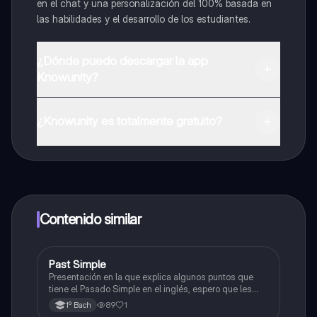
en el chat y una personalización del 100% basada en
las habilidades y el desarrollo de los estudiantes.
¿Dónde puedo descargar la app
Knowunity?
Puedes descargar la app en Google Play Store y Apple
App Store.
¿Knowunity es totalmente gratuito?
¡Sí lo es! Tienes acceso totalmente gratuito a todo el
contenido de la app, puedes chatear con otros
alumnos y recibir ayuda inmeditamente. Puedes ganar
dinero utilizando la aplicación, que te permitirá acceder
a determinadas funciones.
Contenido similar
Past Simple
Inglés
Presentación en la que explica algunos puntos que
tiene el Pasado Simple en el inglés, espero que les
ayude a todos aquellos que lo ocupan 😁
89
1
1º Bach