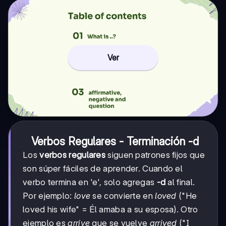
Ver
Verbos Regulares - Terminación -d
Los
verbos regulares
siguen patrones fijos que
son súper fáciles de aprender. Cuando el
verbo termina en 'e', solo agregas
-d
al final.
Por ejemplo:
love
se convierte en
loved
("He
loved his wife" = Él amaba a su esposa). Otro
ejemplo es
arrive
que se vuelve
arrived
("I