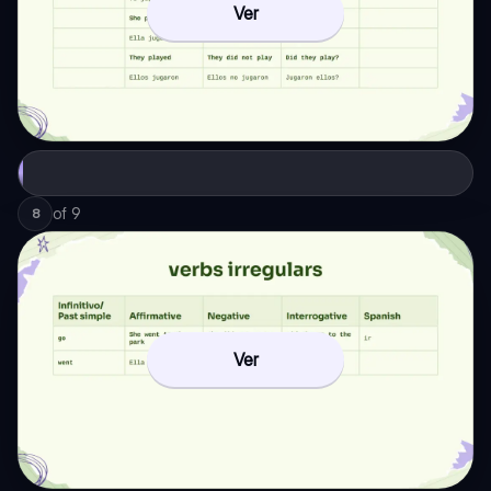
Ver
of
9
8
Ver