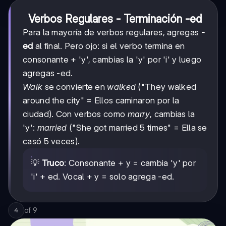
Verbos Regulares - Terminación -ed
Para la mayoría de verbos regulares, agregas
-
ed
al final. Pero ojo: si el verbo termina en
consonante + 'y', cambias la 'y' por 'i' y luego
agregas -ed.
Walk
se convierte en
walked
("They walked
around the city" = Ellos caminaron por la
ciudad). Con verbos como
marry
, cambias la
'y':
married
("She got married 5 times" = Ella se
casó 5 veces).
💡
Truco
: Consonante + y = cambia 'y' por
'i' + ed. Vocal + y = solo agrega -ed.
of
9
4