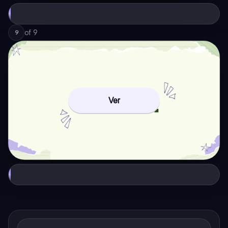
of
9
9
Ver