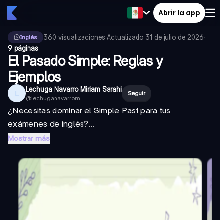
Abrir la app
360
visualizaciones
·
Actualizado
31 de julio de 2026
·
Inglés
9 páginas
El Pasado Simple: Reglas y
Ejemplos
Lechuga Navarro Miriam Sarahi
L
Seguir
@
lechuganavarrom
¿Necesitas dominar el Simple Past para tus
exámenes de inglés?...
Mostrar más