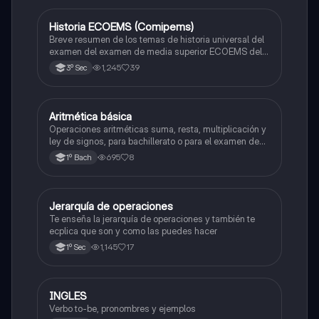
Historia ECOEMS (Comipems)
Historia
Breve resumen de los temas de historia universal del
examen del examen de media superior ECOEMS del
valle de México
1,245
39
3º Sec
Aritmética básica
Matemáticas
Operaciones aritméticas suma, resta, multiplicación y
ley de signos, para bachillerato o para el examen de
admisión a la universidad
695
8
1º Bach
Jerarquía de operaciones
Matemáticas
Te enseña la jerarquía de operaciones y también te
ecplica que son y como las puedes hacer
1,145
17
1º Sec
INGLES
Inglés
Verbo to-be, pronombres y ejemplos