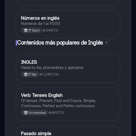
Números en inglés
Inglés
Números de 1 al 9000
398
3
3º Bach
Contenidos más populares de Inglés
9
INGLES
Inglés
Verbo to-be, pronombres y ejemplos
1,295
34
2º Sec
V
Verb Tenses English
Inglés
12 tenses. Present, Past and Future. Simple,
Continuous, Perfect and Perfec continuous.
802
0
Universidad
Pasado simple
Inglés