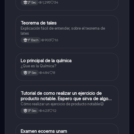
1,295
34
2º Sec
Teorema de tales
Matemáticas
Explicación fácil de entender, sobre el teorema de
lates
903
16
1º Bach
Lo principal de la química
Química
¿Que es la Química?
484
8
3º Sec
Tutorial de como realizar un ejercicio de
Matemáticas
producto notable. Espero que sirva de algo💕
😜
Cómo realizar un ejercicio de producto notable😜
423
12
3º Sec
Examen ecoems unam
Español