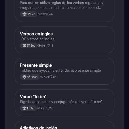
Para que se utiliza,reglas de loa verbos regulares y
irregulres,como se modifica el verbo to be con el
pasado simple.
289
4
3º Sec
Verbos en ingles
Inglés
100 verbos en ingles
641
11
3º Sec
Presente simple
Inglés
Tablas que ayudan a entender el presente simple
621
12
3º Bach
Verbo "to be"
Inglés
Significados, usos y conjugación del verbo "to be".
928
18
1º Sec
Adjetivos de inglés
Inglés