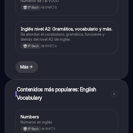
Números de 1 al 9000
398
3
3º Bach
Inglés nivel A2: Gramática, vocabulario y más.
Inglés
Se abordan el vocabulario, gramática, funciones y
demás del nivel A2 de inglés.
993
6
3º Bach
Más
Contenidos más populares: English
6
Vocabulary
Numbers
Inglés
Números en inglés
159
1
3º Bach