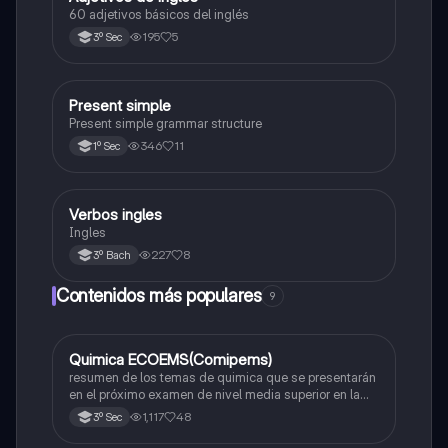
60 adjetivos básicos del inglés
195
5
3º Sec
Present simple
Inglés
Present simple grammar structure
346
11
1º Sec
Verbos ingles
Inglés
Ingles
227
8
3º Bach
Contenidos más populares
9
Quimica ECOEMS(Comipems)
Química
resumen de los temas de quimica que se presentarán
en el próximo examen de nivel media superior en la
zona metropolitana de el valle de México
1,117
48
3º Sec