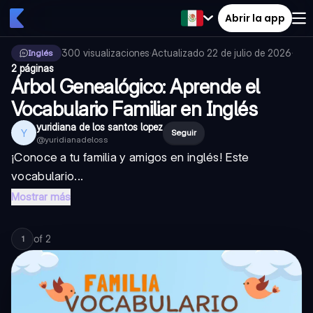
Abrir la app
300
visualizaciones
·
Actualizado
22 de julio de 2026
·
Inglés
2 páginas
Árbol Genealógico: Aprende el
Vocabulario Familiar en Inglés
yuridiana de los santos lopez
Y
Seguir
@
yuridianadeloss
¡Conoce a tu familia y amigos en inglés! Este
vocabulario...
Mostrar más
of
2
1