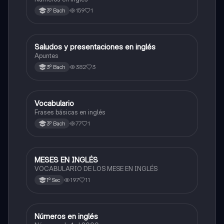
159
1
3º Bach
Saludos y presentaciones en inglés
Inglés
Apuntes
382
3
3º Bach
Vocabulario
Inglés
Frases básicas en inglés
77
1
3º Bach
MESES EN INGLÉS
Inglés
VOCABULARIO DE LOS MESE EN INGLÉS
197
11
1º Sec
Números en inglés
Inglés