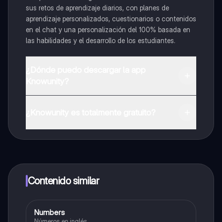
sus retos de aprendizaje diarios, con planes de
aprendizaje personalizados, cuestionarios o contenidos
en el chat y una personalización del 100% basada en
las habilidades y el desarrollo de los estudiantes.
¿Dónde puedo descargar la app
Knowunity?
Puedes descargar la app en Google Play Store y Apple
App Store.
¿Knowunity es totalmente gratuito?
¡Sí lo es! Tienes acceso totalmente gratuito a todo el
contenido de la app, puedes chatear con otros
alumnos y recibir ayuda inmeditamente. Puedes ganar
dinero utilizando la aplicación, que te permitirá acceder
a determinadas funciones.
Contenido similar
Numbers
Inglés
Números en inglés