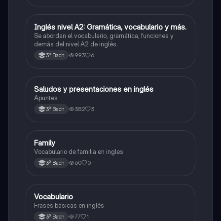
Inglés nivel A2: Gramática, vocabulario y más.
Inglés
Se abordan el vocabulario, gramática, funciones y
demás del nivel A2 de inglés.
993
6
3º Bach
Saludos y presentaciones en inglés
Inglés
Apuntes
382
3
3º Bach
Family
Inglés
Vocabulario de familia en ingles
60
0
3º Bach
Vocabulario
Inglés
Frases básicas en inglés
77
1
3º Bach