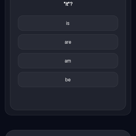
"it"?
is
are
am
be