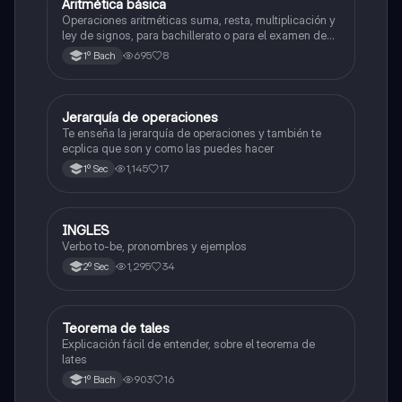
Aritmética básica
Matemáticas
Operaciones aritméticas suma, resta, multiplicación y
ley de signos, para bachillerato o para el examen de
admisión a la universidad
695
8
1º Bach
Jerarquía de operaciones
Matemáticas
Te enseña la jerarquía de operaciones y también te
ecplica que son y como las puedes hacer
1,145
17
1º Sec
INGLES
Inglés
Verbo to-be, pronombres y ejemplos
1,295
34
2º Sec
Teorema de tales
Matemáticas
Explicación fácil de entender, sobre el teorema de
lates
903
16
1º Bach