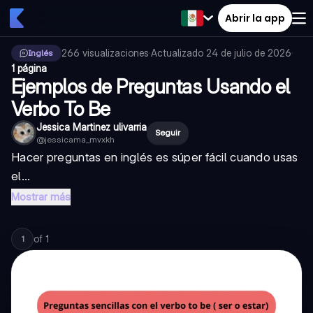
Abrir la app
266
visualizaciones
·
Actualizado
24 de julio de 2026
·
Inglés
1 página
Ejemplos de Preguntas Usando el
Verbo To Be
Jessica Martinez ulivarria
Seguir
@
jessicama_mvxkh
Hacer preguntas en inglés es súper fácil cuando usas
el...
Mostrar más
of
1
1