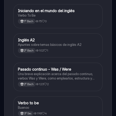
Iniciando en el mundo del inglés
Inglés
Verbo To Be
75
0
1º Bach
Inglés A2
Inglés
Apuntes sobre temas básicos de inglés A2
102
1
2º Bach
Pasado continuo - Was / Were
Inglés
Una breve explicación acerca del pasado continuo,
verbos Was y Were, como emplearlos, estructura y
ejemplos.
123
2
2º Bach
Verbo to be
Inglés
Buenoo
198
4
3º Sec