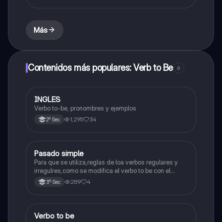
Más
Contenidos más populares: Verb to Be
6
INGLES
Inglés
Verbo to-be, pronombres y ejemplos
1,295
34
2º Sec
Pasado simple
Inglés
Para que se utiliza,reglas de loa verbos regulares y
irregulres,como se modifica el verbo to be con el
pasado simple.
289
4
3º Sec
Verbo to be
Inglés