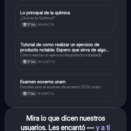
Lo principal de la química
Química
¿Que es la Química?
484
8
3º Sec
Tutorial de como realizar un ejercicio de
Matemáticas
producto notable. Espero que sirva de algo💕
😜
Cómo realizar un ejercicio de producto notable😜
423
12
3º Sec
Examen ecoems unam
Español
Estudiar para el examen de ecoems 2026 unam
368
16
1º Sec
Mira lo que dicen nuestros
usuarios. Les encantó —
y a ti