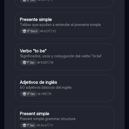
Presente simple
Inglés
Tablas que ayudan a entender el presente simple
621
12
3º Bach
Verbo "to be"
Inglés
Significados, usos y conjugación del verbo "to be".
928
18
1º Sec
Adjetivos de inglés
Inglés
60 adjetivos básicos del inglés
195
5
3º Sec
Present simple
Inglés
Present simple grammar structure
346
11
1º Sec