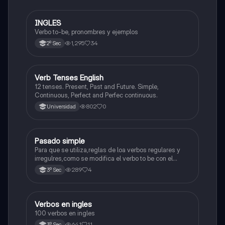
INGLES
Inglés
Verbo to-be, pronombres y ejemplos
1,295
34
2º Sec
V
Verb Tenses English
Inglés
12 tenses. Present, Past and Future. Simple,
Continuous, Perfect and Perfec continuous.
802
0
Universidad
Pasado simple
Inglés
Para que se utiliza,reglas de loa verbos regulares y
irregulres,como se modifica el verbo to be con el
pasado simple.
289
4
3º Sec
Verbos en ingles
Inglés
100 verbos en ingles
641
11
3º Sec