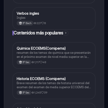
Verbos ingles
Inglés
Ingles
227
8
3º Bach
Contenidos más populares
9
Quimica ECOEMS(Comipems)
Química
resumen de los temas de quimica que se presentarán
en el próximo examen de nivel media superior en la
zona metropolitana de el valle de México
1,117
48
3º Sec
Historia ECOEMS (Comipems)
Historia
Breve resumen de los temas de historia universal del
examen del examen de media superior ECOEMS del
valle de México
1,245
39
3º Sec