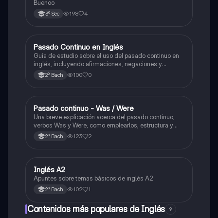
Buenoo
198
4
3º Sec
Pasado Continuo en Inglés
Inglés
Guía de estudio sobre el uso del pasado continuo en
inglés, incluyendo afirmaciones, negaciones y
preguntas.
100
0
2º Bach
Pasado continuo - Was / Were
Inglés
Una breve explicación acerca del pasado continuo,
verbos Was y Were, como emplearlos, estructura y
ejemplos.
123
2
2º Bach
Inglés A2
Inglés
Apuntes sobre temas básicos de inglés A2
102
1
2º Bach
Contenidos más populares de Inglés
9