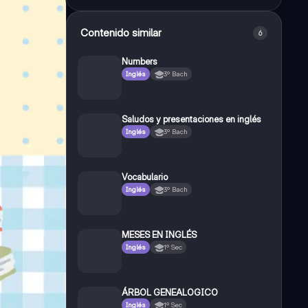
Contenido similar
6
Numbers
Inglés
3º Bach
Saludos y presentaciones en inglés
Inglés
3º Bach
Vocabulario
Inglés
3º Bach
MESES EN INGLÉS
Inglés
1º Sec
ÁRBOL GENEALOGICO
Inglés
1º Sec