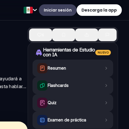
Iniciar sesión
Descarga la app
6
Herramientas de Estudio
NUEVO
con IA
Resumen
 ayudará a
Flashcards
ta hablar...
Quiz
Examen de práctica