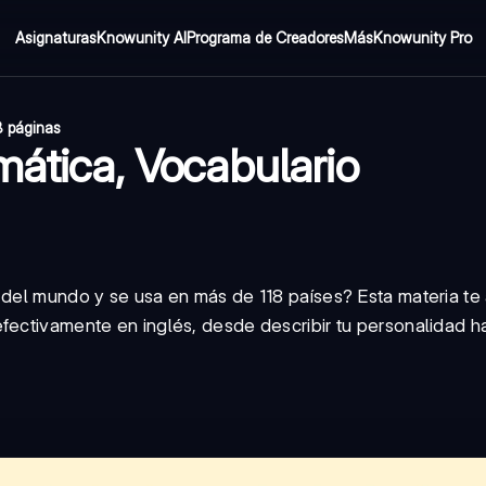
Asignaturas
Knowunity AI
Programa de Creadores
Más
Knowunity Pro
8 páginas
mática, Vocabulario
 del mundo y se usa en más de 118 países? Esta materia te
ectivamente en inglés, desde describir tu personalidad has