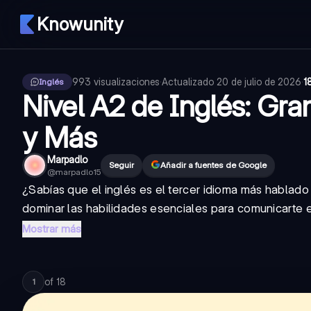
Knowunity
993
visualizaciones
·
Actualizado
20 de julio de 2026
·
1
Inglés
Nivel A2 de Inglés: Gra
y Más
Marpadlo
Seguir
Añadir a fuentes de Google
@
marpadlo15
¿Sabías que el inglés es el tercer idioma más hablado
dominar las habilidades esenciales para comunicarte ef
Mostrar más
of
18
1