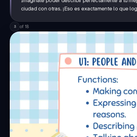
Imagínate poder describir perfectamente a tu mej
ciudad con otras. ¡Eso es exactamente lo que log
of
18
3