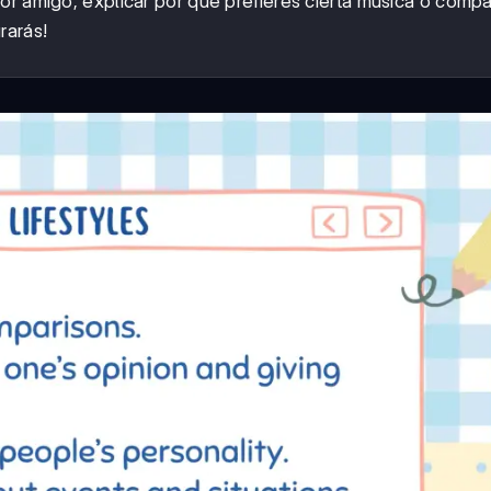
or amigo, explicar por qué prefieres cierta música o compa
rarás!