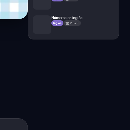
Números en inglés
Inglés
3º Bach