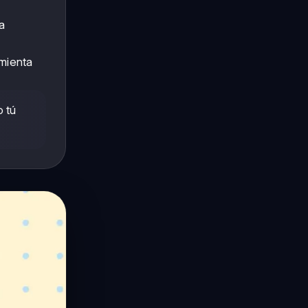
a
amienta
o tú