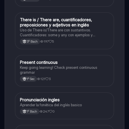
There is / There are, cuantificadores,
Inglés
preposiciones y adjetivos en inglés
Uso de There is/There are con sustantivos.
Cuantificadores: some y any con ejemplos y
particularidades. Adjetivos: posición en la oración y
197
5
3º Bach
ejemplos reales. Preposiciones de tiempo y lugar (in,
on, at, under, next to, etc.). Ejercicios con oraciones
Present continuous
Inglés
Keep going learning! Check present continuous
grammar
121
3
1º Sec
Pronunciación ingles
Inglés
Aprender la fonética del inglés basico
247
0
1º Bach