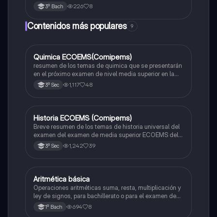
226
8
3º Bach
Contenidos más populares
9
Quimica ECOEMS(Comipems)
Química
resumen de los temas de quimica que se presentarán
en el próximo examen de nivel media superior en la
zona metropolitana de el valle de México
1,117
48
3º Sec
Historia ECOEMS (Comipems)
Historia
Breve resumen de los temas de historia universal del
examen del examen de media superior ECOEMS del
valle de México
1,242
39
3º Sec
Aritmética básica
Matemáticas
Operaciones aritméticas suma, resta, multiplicación y
ley de signos, para bachillerato o para el examen de
admisión a la universidad
694
8
1º Bach