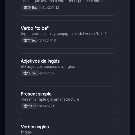
Tablas que ayudan a entender el presente simple
620
12
3º Bach
Verbo "to be"
Inglés
Significados, usos y conjugación del verbo "to be".
928
18
1º Sec
Adjetivos de inglés
Inglés
60 adjetivos básicos del inglés
195
5
3º Sec
Present simple
Inglés
Present simple grammar structure
346
11
1º Sec
Verbos ingles
Inglés
Ingles