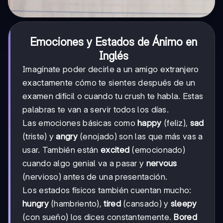
Emociones y Estados de Ánimo en
Inglés
Imagínate poder decirle a un amigo extranjero
exactamente cómo te sientes después de un
examen difícil o cuando tu crush te habla. Estas
palabras te van a servir todos los días.
Las emociones básicas como
happy
(feliz),
sad
(triste) y
angry
(enojado) son las que más vas a
usar. También están
excited
(emocionado)
cuando algo genial va a pasar y
nervous
(nervioso) antes de una presentación.
Los estados físicos también cuentan mucho:
hungry
(hambriento),
tired
(cansado) y
sleepy
(con sueño) los dices constantemente.
Bored