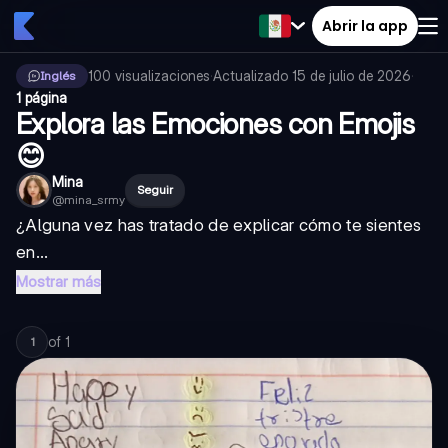
Abrir la app
100
visualizaciones
·
Actualizado
15 de julio de 2026
·
Inglés
1 página
Explora las Emociones con Emojis
😊
Mina
Seguir
@
mina_srmy
¿Alguna vez has tratado de explicar cómo te sientes
en...
Mostrar más
of
1
1