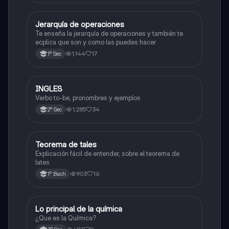
Jerarquía de operaciones
Matemáticas
Te enseña la jerarquía de operaciones y también te
ecplica que son y como las puedes hacer
1,144
17
1º Sec
INGLES
Inglés
Verbo to-be, pronombres y ejemplos
1,285
34
2º Sec
Teorema de tales
Matemáticas
Explicación fácil de entender, sobre el teorema de
lates
903
16
1º Bach
Lo principal de la química
Química
¿Que es la Química?