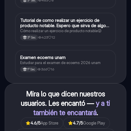
483
8
3º Sec
Tutorial de como realizar un ejercicio de
Matemáticas
producto notable. Espero que sirva de algo💕
😜
Cómo realizar un ejercicio de producto notable😜
423
12
3º Sec
Examen ecoems unam
Español
Estudiar para el examen de ecoems 2026 unam
366
16
1º Sec
Mira lo que dicen nuestros
usuarios. Les encantó —
y a ti
también te encantará
.
4.6
/5
App Store
4.7
/5
Google Play