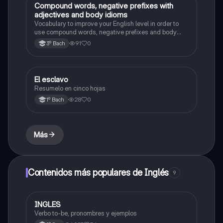
Compound words, negative prefixes with
Inglés
adjectives and body idioms
Vocabulary to improve your English level in order to
use compound words, negative prefixes and body
idioms
91
0
3º Bach
El esclavo
Literatura
Resumelo en cinco hojas
28
0
1º Bach
Más
Contenidos más populares de Inglés
9
INGLES
Inglés
Verbo to-be, pronombres y ejemplos