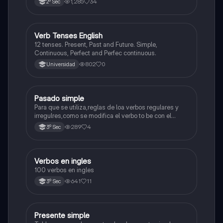
1,285
34
2º Sec
V
Verb Tenses English
Inglés
12 tenses. Present, Past and Future. Simple,
Continuous, Perfect and Perfec continuous.
802
0
Universidad
Pasado simple
Inglés
Para que se utiliza,reglas de loa verbos regulares y
irregulres,como se modifica el verbo to be con el
pasado simple.
289
4
3º Sec
Verbos en ingles
Inglés
100 verbos en ingles
641
11
3º Sec
Presente simple
Inglés