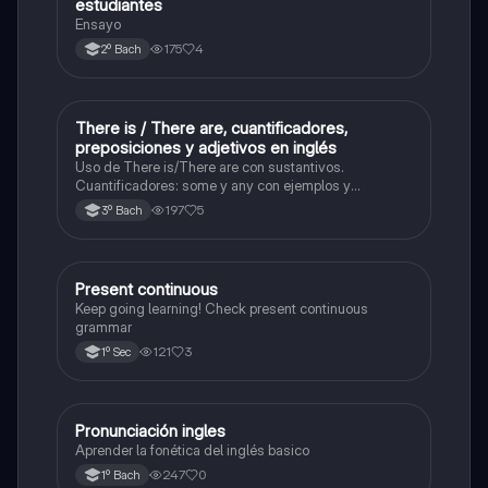
estudiantes
Ensayo
175
4
2º Bach
There is / There are, cuantificadores,
Inglés
preposiciones y adjetivos en inglés
Uso de There is/There are con sustantivos.
Cuantificadores: some y any con ejemplos y
particularidades. Adjetivos: posición en la oración y
197
5
3º Bach
ejemplos reales. Preposiciones de tiempo y lugar (in,
on, at, under, next to, etc.). Ejercicios con oraciones
Present continuous
Inglés
Keep going learning! Check present continuous
grammar
121
3
1º Sec
Pronunciación ingles
Inglés
Aprender la fonética del inglés basico
247
0
1º Bach