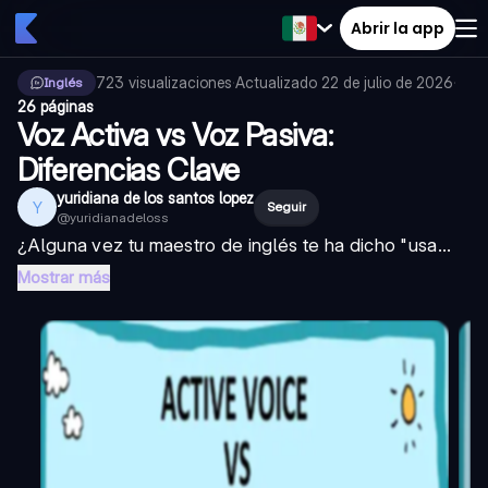
Abrir la app
723
visualizaciones
·
Actualizado
22 de julio de 2026
·
Inglés
26 páginas
Voz Activa vs Voz Pasiva:
Diferencias Clave
yuridiana de los santos lopez
Y
Seguir
@
yuridianadeloss
¿Alguna vez tu maestro de inglés te ha dicho "usa...
Mostrar más