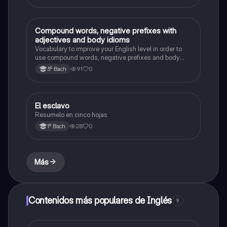
Compound words, negative prefixes with
Inglés
adjectives and body idioms
Vocabulary to improve your English level in order to
use compound words, negative prefixes and body
idioms
91
0
3º Bach
El esclavo
Literatura
Resumelo en cinco hojas
28
0
1º Bach
Más
Contenidos más populares de Inglés
9