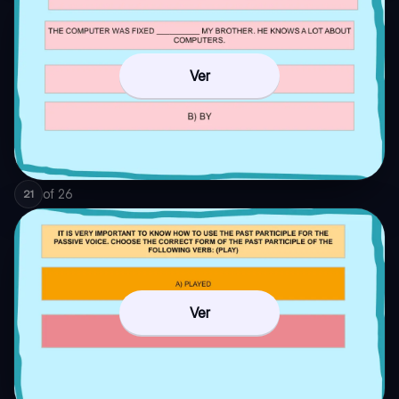
Ver
of
26
21
Ver