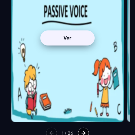
Ver
1
/
26