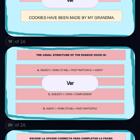
Ver
of
26
19
Ver
of
26
20