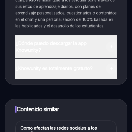
sus retos de aprendizaje diarios, con planes de
aprendizaje personalizados, cuestionarios o contenidos
en el chat y una personalización del 100% basada en
las habilidades y el desarrollo de los estudiantes.
¿Dónde puedo descargar la app
Knowunity?
Puedes descargar la app en Google Play Store y Apple
App Store.
¿Knowunity es totalmente gratuito?
¡Sí lo es! Tienes acceso totalmente gratuito a todo el
contenido de la app, puedes chatear con otros
alumnos y recibir ayuda inmeditamente. Puedes ganar
dinero utilizando la aplicación, que te permitirá acceder
a determinadas funciones.
Contenido similar
Como afectan las redes sociales a los
Taller de lectura y redacción