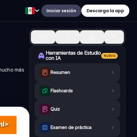
Iniciar sesión
Descarga la app
13
Herramientas de Estudio
NUEVO
con IA
 mucho más
Resumen
Flashcards
Quiz
Examen de práctica