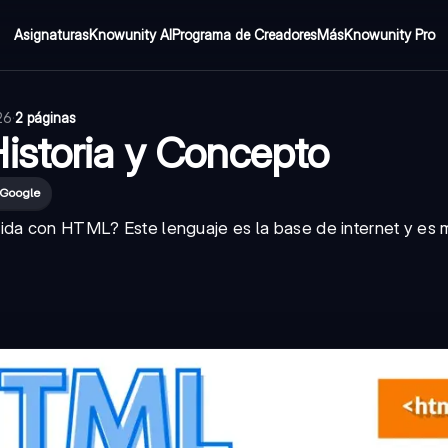
Asignaturas
Knowunity AI
Programa de Creadores
Más
Knowunity Pro
26
·
2 páginas
istoria y Concepto
 Google
uida con HTML? Este lenguaje es la base de internet y es