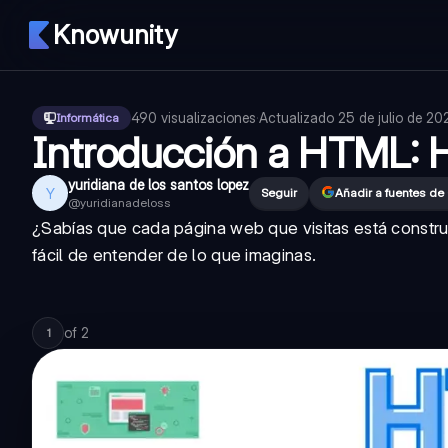
Knowunity
490
visualizaciones
·
Actualizado
25 de julio de 20
Informática
Introducción a HTML: H
yuridiana de los santos lopez
Y
Seguir
Añadir a fuentes de
@
yuridianadeloss
¿Sabías que cada página web que visitas está constr
fácil de entender de lo que imaginas.
of
2
1