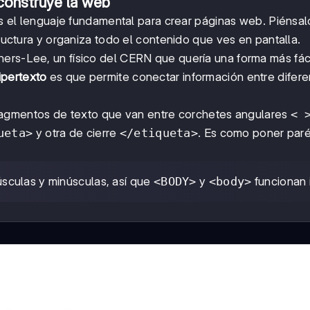
construye la web
 el lenguaje fundamental para crear páginas web. Piénsa
tructura y organiza todo el contenido que ves en pantalla.
ners-Lee, un físico del CERN que quería una forma más fác
ipertexto
es que permite conectar información entre difere
ragmentos de texto que van entre corchetes angulares
< 
ueta>
y otra de cierre
</etiqueta>
. Es como poner paré
culas y minúsculas, así que
<BODY>
y
<body>
funcionan 