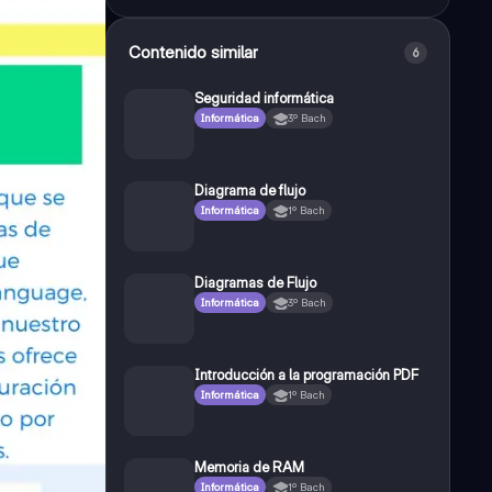
Contenido similar
6
Seguridad informática
Informática
3º Bach
Diagrama de flujo
Informática
1º Bach
Diagramas de Flujo
Informática
3º Bach
Introducción a la programación PDF
Informática
1º Bach
Memoria de RAM
Informática
1º Bach