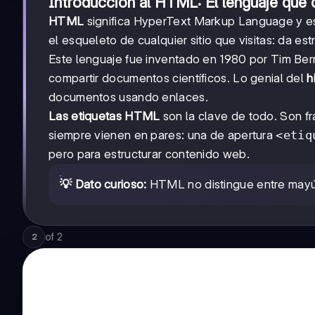
Introducción al HTML: El lenguaje que 
HTML
significa HyperText Markup Language y es
el esqueleto de cualquier sitio que visitas: da es
Este lenguaje fue inventado en 1980 por Tim Ber
compartir documentos científicos. Lo genial del
h
documentos usando enlaces.
Las etiquetas HTML
son la clave de todo. Son f
siempre vienen en pares: una de apertura
<etiq
pero para estructurar contenido web.
💡 Dato curioso:
HTML no distingue entre mayús
of
2
2