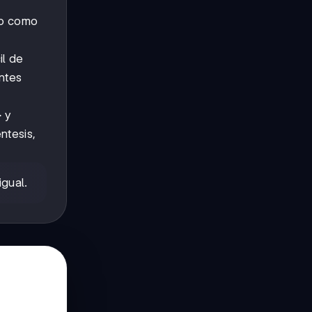
lo como
il de
ntes
>
y
ntesis,
igual.