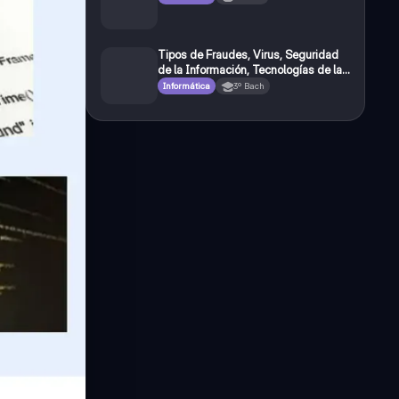
Tipos de Fraudes, Virus, Seguridad
de la Información, Tecnologías de la
Información (TIC'S).
Informática
3º Bach