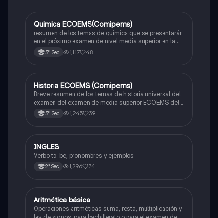
Quimica ECOEMS(Comipems)
Química
resumen de los temas de quimica que se presentarán
en el próximo examen de nivel media superior en la
zona metropolitana de el valle de México
1,117
48
3º Sec
Historia ECOEMS (Comipems)
Historia
Breve resumen de los temas de historia universal del
examen del examen de media superior ECOEMS del
valle de México
1,245
39
3º Sec
INGLES
Inglés
Verbo to-be, pronombres y ejemplos
1,296
34
2º Sec
Aritmética básica
Matemáticas
Operaciones aritméticas suma, resta, multiplicación y
ley de signos, para bachillerato o para el examen de