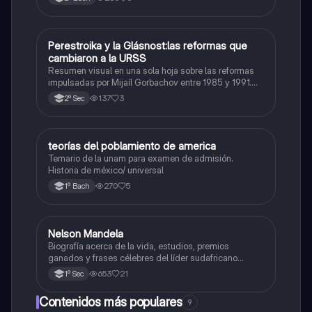
Perestroika y la Glásnost:las reformas que
Historia
cambiaron a la URSS
Resumen visual en una sola hoja sobre las reformas
impulsadas por Mijaíl Gorbachov entre 1985 y 1991.
Incluye los objetivos, características y consecuencias
137
3
2º Sec
de la Perestroika (reforma económica) y la Glásnost
(apertura política).
teorías del poblamiento de america
Historia
Temario de la unam para examen de admisión.
Historia de méxico/ universal
270
5
1º Bach
Nelson Mandela
Historia
Biografía acerca de la vida, estudios, premios
ganados y frases célebres del líder sudafricano
Nelson Mandela.
653
21
1º Sec
Contenidos más populares
9