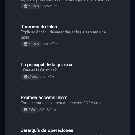
admisión a la universidad
696
8
1º Bach
Teorema de tales
Matemáticas
Explicación fácil de entender, sobre el teorema de
lates
903
16
1º Bach
Lo principal de la química
Química
¿Que es la Química?
486
8
3º Sec
Examen ecoems unam
Español
Estudiar para el examen de ecoems 2026 unam
368
16
1º Sec
Jerarquía de operaciones
Matemáticas