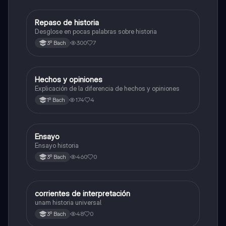
Repaso de historia
Historia universal contemporánea
Desglose en pocas palabras sobre historia
300
7
3º Bach
Hechos y opiniones
Historia
Explicación de la diferencia de hechos y opiniones
174
4
1º Bach
Ensayo
Historia universal contemporánea
Ensayo historia
460
0
3º Bach
corrientes de interpretación
Historia universal contemporánea
unam historia universal
48
0
3º Bach