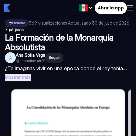
Abrir la app
369
visualizaciones
·
Actualizado
30 de julio de 2026
·
Historia
7 páginas
La Formación de la Monarquía
Absolutista
Ana Sofia Vega
A
Seguir
@
anasofiav_afr05
¿Te imaginas vivir en una época donde el rey tenía...
Mostrar más