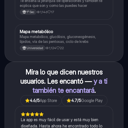
Te enseña la jerarquía de operaciones y también te
ecplica que son y como las puedes hacer
1,146
17
1º Sec
Mapa metabólico
Biología
Mapa metabólico, glucólisis, gluconeogénesis,
lípidos, vía de las pentosas, ciclo de krebs
1,124
22
Universidad
Mira lo que dicen nuestros
usuarios. Les encantó —
y a ti
también te encantará
.
4.6
/5
App Store
4.7
/5
Google Play
La app es muy fácil de usar y está muy bien
diseñada. Hasta ahora he encontrado todo lo