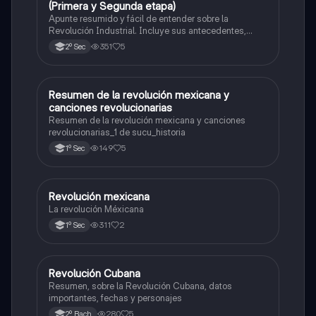
(Primera y Segunda etapa)
Apunte resumido y fácil de entender sobre la
Revolución Industrial. Incluye sus antecedentes,
inventos clave, y las diferencias entre la Primera y la
351
5
2º Sec
Segunda Revolución Industrial. Ideal para estudiar
antes de un examen de historia.
Resumen de la revolución mexicana y
Historia
canciones revolucionarias
Resumen de la revolución mexicana y canciones
revolucionarias_1 de sucu_historia
149
5
1º Sec
Revolución mexicana
Historia
La revolución Méxicana
311
2
1º Sec
Revolución Cubana
Historia
Resumen, sobre la Revolución Cubana, datos
importantes, fechas y personajes
280
5
2º Bach