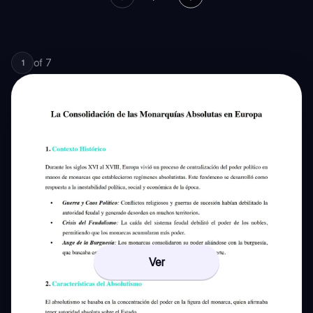
of
7
1
Ver