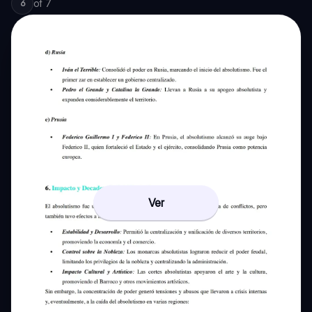
of
7
6
Ver