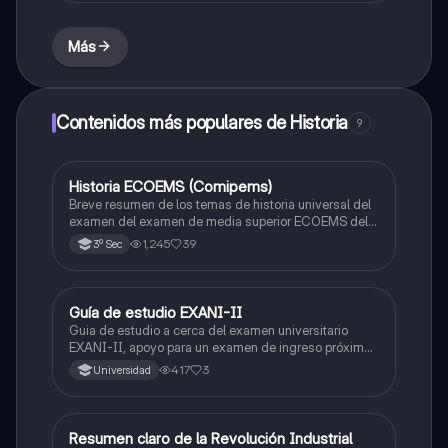
Más
Contenidos más populares de Historia
9
Historia ECOEMS (Comipems)
Historia
Breve resumen de los temas de historia universal del
examen del examen de media superior ECOEMS del
valle de México
1,245
39
3º Sec
Guía de estudio EXANI-II
Historia
Guia de estudio a cerca del examen universitario
EXANI-II, apoyo para un examen de ingreso próximo
2026.
417
3
Universidad
Resumen claro de la Revolución Industrial
Historia