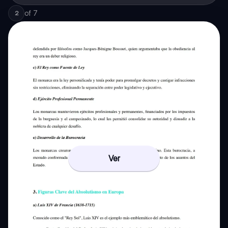
of
7
2
Ver