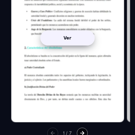
Ver
1
/
7