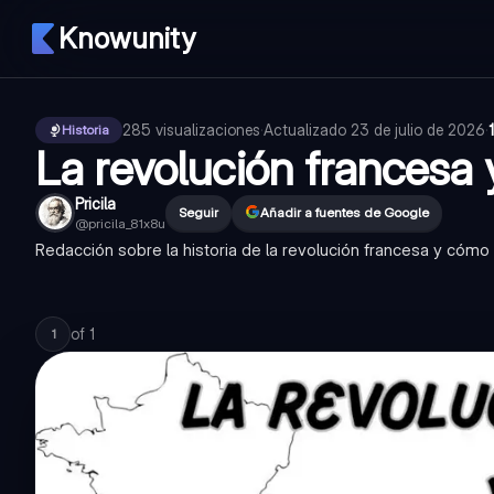
Knowunity
285
visualizaciones
·
Actualizado
23 de julio de 2026
·
Historia
La revolución francesa
Pricila
Seguir
Añadir a fuentes de Google
@
pricila_81x8u
Redacción sobre la historia de la revolución francesa y cóm
of
1
1