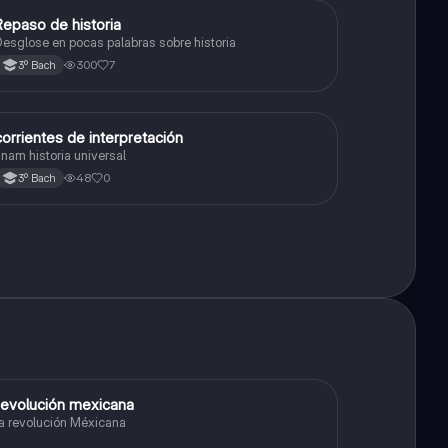
Repaso de historia
Historia universal contemporánea
esglose en pocas palabras sobre historia
300
7
3º Bach
corrientes de interpretación
Historia universal contemporánea
nam historia universal
48
0
3º Bach
evolución mexicana
Historia
a revolución Méxicana