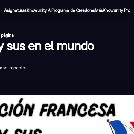
Asignaturas
Knowunity AI
Programa de Creadores
Más
Knowunity Pro
1 página
 y sus en el mundo
o nos impactó