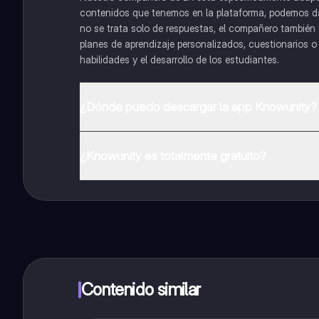
contenidos que tenemos en la plataforma, podemos dar 
no se trata solo de respuestas, el compañero también g
planes de aprendizaje personalizados, cuestionarios 
habilidades y el desarrollo de los estudiantes.
¿Dónde puedo descargar la app Knowunity?
Puedes descargar la app en Google Play Store y Apple
¿Knowunity es totalmente gratuito?
¡Sí lo es! Tienes acceso totalmente gratuito a todo e
inmeditamente. Puedes ganar dinero utilizando la apli
Contenido similar