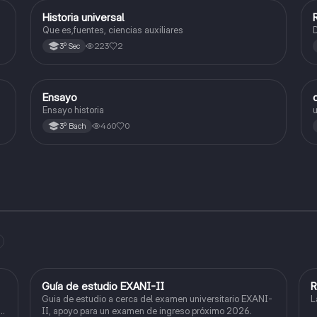
Historia universal
Historia
Que es,fuentes, ciencias auxiliares
D
223
2
3º Sec
Ensayo
Historia universal contemporánea
Ensayo historia
u
460
0
3º Bach
Guía de estudio EXANI-II
R
Historia
Guia de estudio a cerca del examen universitario EXANI-
L
le
II, apoyo para un examen de ingreso próximo 2026.