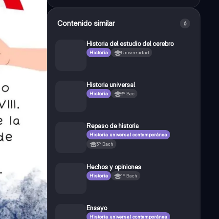
Contenido similar
6
Historia del estudio del cerebro
Historia
Universidad
Historia universal
Historia
3º Sec
Repaso de historia
Historia universal contemporánea
3º Bach
Hechos y opiniones
Historia
1º Bach
Ensayo
Historia universal contemporánea