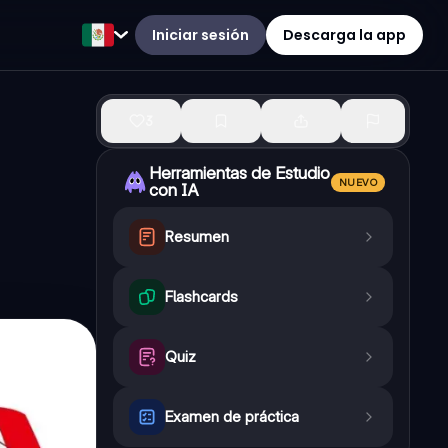
Iniciar sesión
Descarga la app
3
Herramientas de Estudio
NUEVO
con IA
Resumen
Flashcards
Quiz
Examen de práctica