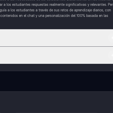
a los estudiantes respuestas realmente significativas y relevantes. Pe
uía a los estudiantes a través de sus retos de aprendizaje diarios, con
o contenidos en el chat y una personalización del 100% basada en las
 App Store.
l contenido de la app, puedes chatear con otros alumnos y recibir ayuda
cación, que te permitirá acceder a determinadas funciones.