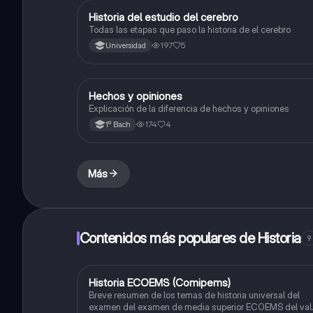
Historia del estudio del cerebro
Historia
Todas las etapas que paso la historia de el cerebro
197
5
Universidad
Hechos y opiniones
Historia
Explicación de la diferencia de hechos y opiniones
174
4
1º Bach
Más
Contenidos más populares de Historia
9
Historia ECOEMS (Comipems)
Historia
Breve resumen de los temas de historia universal del
examen del examen de media superior ECOEMS del val