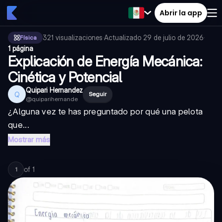
Abrir la app
321
visualizaciones
·
Actualizado
29 de julio de 2026
·
Física
1 página
Explicación de Energía Mecánica:
Cinética y Potencial
Quipari Hernandez
Q
Seguir
@
quiparihernande
¿Alguna vez te has preguntado por qué una pelota
que...
Mostrar más
of
1
1