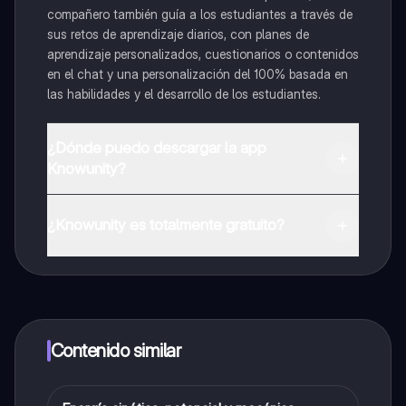
compañero también guía a los estudiantes a través de
sus retos de aprendizaje diarios, con planes de
aprendizaje personalizados, cuestionarios o contenidos
en el chat y una personalización del 100% basada en
las habilidades y el desarrollo de los estudiantes.
¿Dónde puedo descargar la app
Knowunity?
Puedes descargar la app en Google Play Store y Apple
App Store.
¿Knowunity es totalmente gratuito?
¡Sí lo es! Tienes acceso totalmente gratuito a todo el
contenido de la app, puedes chatear con otros
alumnos y recibir ayuda inmeditamente. Puedes ganar
dinero utilizando la aplicación, que te permitirá acceder
a determinadas funciones.
Contenido similar