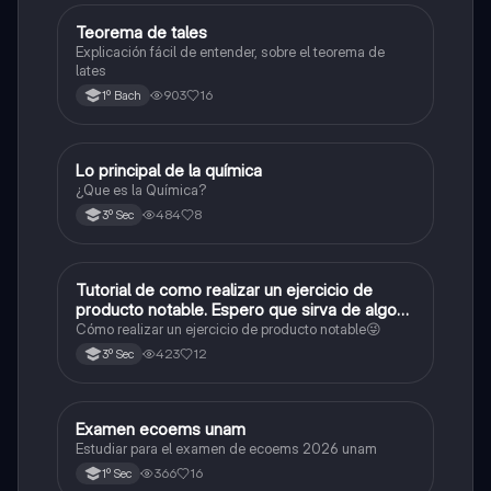
Teorema de tales
Matemáticas
Explicación fácil de entender, sobre el teorema de
lates
903
16
1º Bach
Lo principal de la química
Química
¿Que es la Química?
484
8
3º Sec
Tutorial de como realizar un ejercicio de
Matemáticas
producto notable. Espero que sirva de algo💕
😜
Cómo realizar un ejercicio de producto notable😜
423
12
3º Sec
Examen ecoems unam
Español
Estudiar para el examen de ecoems 2026 unam
366
16
1º Sec