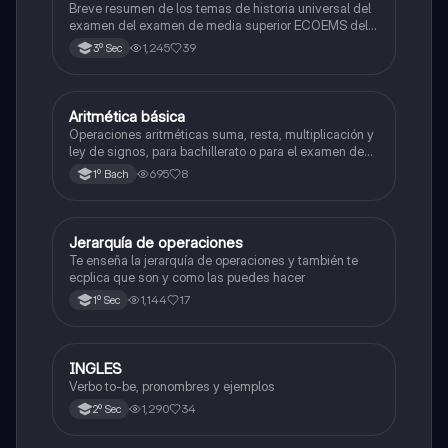
Breve resumen de los temas de historia universal del
examen del examen de media superior ECOEMS del
valle de México
1,245
39
3º Sec
Aritmética básica
Matemáticas
Operaciones aritméticas suma, resta, multiplicación y
ley de signos, para bachillerato o para el examen de
admisión a la universidad
695
8
1º Bach
Jerarquía de operaciones
Matemáticas
Te enseña la jerarquía de operaciones y también te
ecplica que son y como las puedes hacer
1,144
17
1º Sec
INGLES
Inglés
Verbo to-be, pronombres y ejemplos
1,290
34
2º Sec