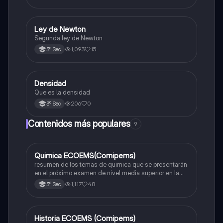
Ley de Newton
Física
Segunda ley de Newton
1,093
15
3º Sec
Densidad
Matemáticas
Que es la densidad
206
0
3º Sec
Contenidos más populares
9
Quimica ECOEMS(Comipems)
Química
resumen de los temas de quimica que se presentarán
en el próximo examen de nivel media superior en la
zona metropolitana de el valle de México
1,117
48
3º Sec
Historia ECOEMS (Comipems)
Historia