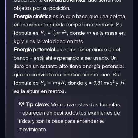
objetos por su posición.
Energía cinética
es lo que hace que una pelota
en movimiento pueda romper una ventana. Su
1
2
E_c =
=
m
fórmula es
, donde
es la masa en
E
m
v
m
c
2
\frac{1}
v
kg y
es la velocidad en m/s.
v
{2}mv^2
Energía potencial
es como tener dinero en el
banco - está ahí esperando a ser usado. Un
libro en un estante alto tiene energía potencial
que se convierte en cinética cuando cae. Su
E_p
=
g
H
fórmula es
, donde
= 9.81 m/s² y
E
m
g
H
g
H
p
=
es la altura en metros.
mgH
💡 Tip clave:
Memoriza estas dos fórmulas
- aparecen en casi todos los exámenes de
física y son la base para entender el
movimiento.