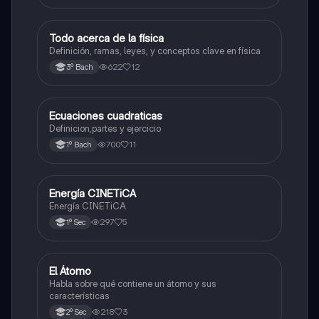
Todo acerca de la física
Física
Definición, ramas, leyes, y conceptos clave en física
622
12
3º Bach
Ecuaciones cuadraticas
Física
Definicion,partes y ejercicio
700
11
1º Bach
Energía CINETiCA
Física
Energía CINETiCA
297
5
1º Sec
El Átomo
Física
Habla sobre qué contiene un átomo y sus
características
218
3
2º Sec