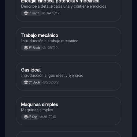
E
Energía cinética, potencial y mecánica
Física
Describe a detalle cada una y contiene ejercicios
840
17
1º Bach
Trabajo mecánico
Física
Introducción al trabajo mecánico
105
2
3º Bach
Gas ideal
Física
Introducción al gas ideal y ejercicio
202
2
3º Bach
M
Maquinas simples
Física
Maquinas simples
351
13
2º Sec