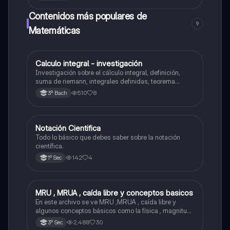
Contenidos más populares de
9
Matemáticas
Calculo integral - investigación
Matemáticas
Investigación sobre el cálculo integral, definición,
suma de riemann, integrales definidas, teorema
fundamental del cálculo, antiderivadas, integrales
510
8
3º Bach
indefinidas y ejemplos.
Notación Cientifica
Matemáticas
Todo lo básico que debes saber sobre la notación
científica.
142
4
1º Sec
MRU , MRUA , caída libre y conceptos basicos
Física
En este archivo se ve MRU ,MRUA , caída libre y
algunos conceptos básicos como la física , magnitud ,
fenómenos físico , etc...
2,488
30
3º Sec