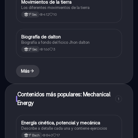
Movimientos de la tierra
Física
Los diferentes movimientos de la tierra
412
10
1º Sec
B
Biografía de dalton
Física
Biografía a fondo del ficico Jhon dalton
166
3
2º Sec
Más
Contenidos más populares: Mechanical
1
Energy
E
Energía cinética, potencial y mecánica
Física
Describe a detalle cada una y contiene ejercicios
840
17
1º Bach