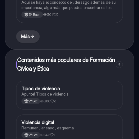
Aquí se haya el concepto de liderazgo además de su
importancia, algo más que puedes encontrar es los
diferentes tipos de liderazgo existentes y sus
301
5
3º Bach
conceptos.
Más
Contenidos más populares de Formación
9
Cívica y Ética
Tipos de violencia
Formación Cívica y Ética
Apunte! Tipos de violencia
300
6
2º Sec
Violencia digital
Español
Remunen , ensayo , esquema
142
1
2º Sec