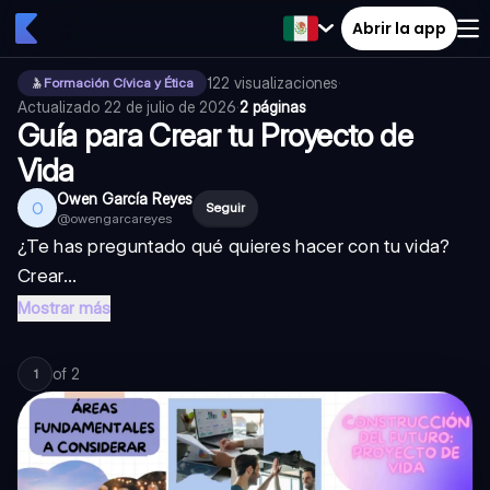
Abrir la app
122
visualizaciones
·
Formación Cívica y Ética
Actualizado
22 de julio de 2026
·
2 páginas
Guía para Crear tu Proyecto de
Vida
Owen García Reyes
O
Seguir
@
owengarcareyes
¿Te has preguntado qué quieres hacer con tu vida?
Crear...
Mostrar más
of
2
1