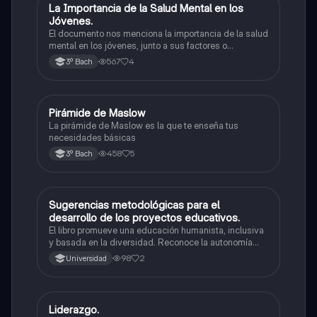
La Importancia de la Salud Mental en los
Mentoría
Jóvenes.
El documento nos menciona la importancia de la salud
mental en los jóvenes, junto a sus factores o
consecuencias que pueden llegar afectar la misma
567
4
3º Bach
salud.
Pirámide de Maslow
Ética
La pirámide de Maslow es la que te enseña tus
necesidades básicas
458
5
3º Bach
Sugerencias metodológicas para el
Metodología de la investigación
desarrollo de los proyectos educativos.
El libro promueve una educación humanista, inclusiva
y basada en la diversidad. Reconoce la autonomía
docente y presenta metodologías como proyectos
98
2
Universidad
comunitarios, indagación, ABP y Aprendizaje Servicio
para formar ciudadanos críticos y solidarios.
Liderazgo.
Mentoría