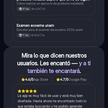
😜
Cómo realizar un ejercicio de producto notable😜
423
12
3º Sec
Examen ecoems unam
Español
Estudiar para el examen de ecoems 2026 unam
366
16
1º Sec
Mira lo que dicen nuestros
usuarios. Les encantó —
y a ti
también te encantará
.
4.6
/5
App Store
4.7
/5
Google Play
La app es muy fácil de usar y está muy bien
diseñada. Hasta ahora he encontrado todo lo
que estaba buscando y he podido aprender