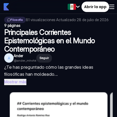
Abrir la app
81
visualizaciones
·
Actualizado
28 de julio de 2026
·
Filosofía
9 páginas
Principales Corrientes
Epistemológicas en el Mundo
Contemporáneo
Ander
A
Seguir
@
ander_mhvhk
¿Te has preguntado cómo las grandes ideas
filosóficas han moldeado...
Mostrar más