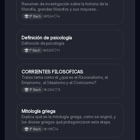
Resumen de investigación sobre la historia de la
filosofía, grandes filosofos y sus mayores
aportaciones
524
4
3º Bach
Definición de psicología
Filosofía
Definición de psicología
533
11
1º Bach
CORRIENTES FILOSOFICAS
Filosofía
Tratas tema como el ¿que es el Racionalismo, el
Empirismo , el Idealismo y el Cristicismo?
234
3
3º Bach
Mitología griega
Historia universal contemporánea
Explica qué es la mitología griega, como se originó, y
los dioses griegos qué protagonizaron esta etapa.
115
4
3º Bach