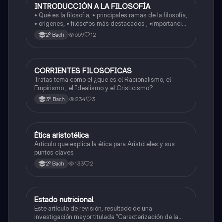
INTRODUCCIÓN A LA FILOSOFÍA
Filosofía
• Qué es la filosofia, • principales ramas de la filosofía,
• orígenes, • filósofos más destacados , •importancia
del pensamiento crítico, • aplicaciones de la filosofía y
659
12
2º Bach
conclusiones
CORRIENTES FILOSOFICAS
Filosofía
Tratas tema como el ¿que es el Racionalismo, el
Empirismo , el Idealismo y el Cristicismo?
234
3
3º Bach
Ética aristotélica
Filosofía
Artículo que explica la ética para Aristóteles y sus
puntos claves
133
2
2º Bach
Estado nutricional
Metodología de la investigación
Este artículo de revisión, resultado de una
investigación mayor titulada “Caracterización de la