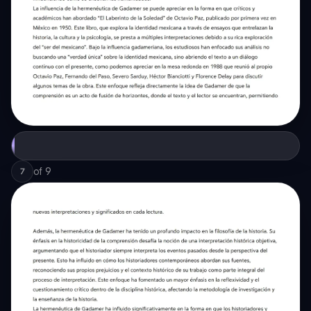
of
9
7