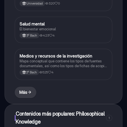
seguridad alimentaria y nutricional en menores que
320
0
Universidad
cursan su primera infancia”.
Salud mental
Ética
El bienestar emocional
423
4
3º Bach
Medios y recursos de la investigación
Metodología de la investigación
Mapa conceptual que contiene los tipos de fuentes
documentales, así como los tipos de fichas de acopio
de información para investigaciones.
525
4
2º Bach
Más
Contenidos más populares: Philosophical
1
Knowledge