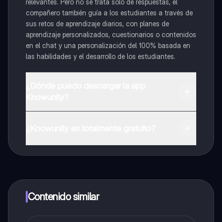
relevantes. Pero no se trata solo de respuestas, el
compañero también guía a los estudiantes a través de
sus retos de aprendizaje diarios, con planes de
aprendizaje personalizados, cuestionarios o contenidos
en el chat y una personalización del 100% basada en
las habilidades y el desarrollo de los estudiantes.
¿Dónde puedo descargar la app
Knowunity?
Puedes descargar la app en Google Play Store y Apple
App Store.
¿Knowunity es totalmente gratuito?
¡Sí lo es! Tienes acceso totalmente gratuito a todo el
contenido de la app, puedes chatear con otros
alumnos y recibir ayuda inmeditamente. Puedes ganar
dinero utilizando la aplicación, que te permitirá acceder
a determinadas funciones.
Contenido similar