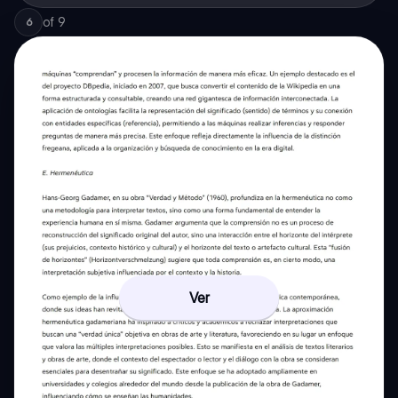
of
9
6
Ver