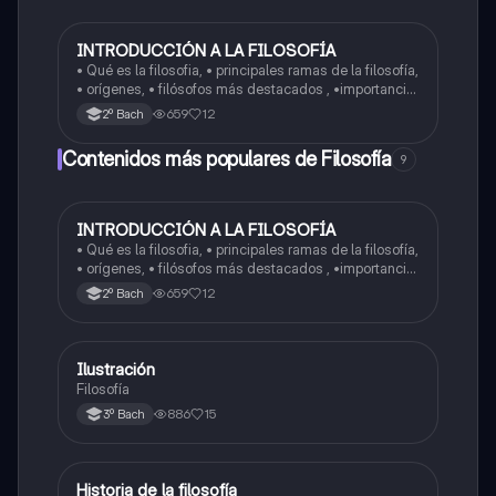
INTRODUCCIÓN A LA FILOSOFÍA
Filosofía
• Qué es la filosofia, • principales ramas de la filosofía,
• orígenes, • filósofos más destacados , •importancia
del pensamiento crítico, • aplicaciones de la filosofía y
659
12
2º Bach
conclusiones
Contenidos más populares de Filosofía
9
INTRODUCCIÓN A LA FILOSOFÍA
Filosofía
• Qué es la filosofia, • principales ramas de la filosofía,
• orígenes, • filósofos más destacados , •importancia
del pensamiento crítico, • aplicaciones de la filosofía y
659
12
2º Bach
conclusiones
Ilustración
Filosofía
Filosofía
886
15
3º Bach
Historia de la filosofía
Filosofía