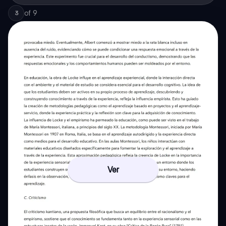
of
9
3
Ver