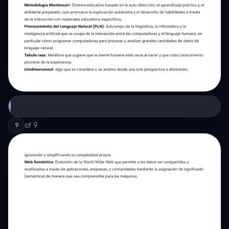
of
9
9