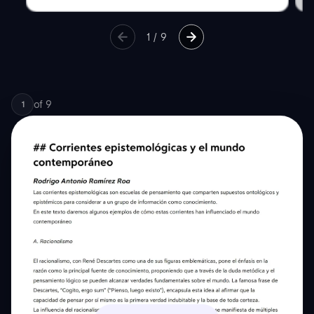
1
/
9
of
9
1