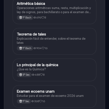
Aritmética básica
Matemáticas
Operaciones aritméticas suma, resta, multiplicación y
ley de signos, para bachillerato o para el examen de
admisión a la universidad
696
8
1º Bach
Teorema de tales
Matemáticas
Explicación fácil de entender, sobre el teorema de
lates
904
16
1º Bach
Lo principal de la química
Química
¿Que es la Química?
488
8
3º Sec
Examen ecoems unam
Español
Estudiar para el examen de ecoems 2026 unam
368
16
1º Sec