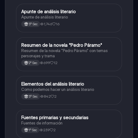
Apunte de análisis literario
Español
Apunte de análisis literario
1,746
16
3º Sec
Resumen de la novela "Pedro Páramo"
Español
Resumen de la novela "Pedro Páramo" con temas
personajes y trama
699
12
2º Sec
Elementos del análisis literario
Español
Como podemos hacer un análisis literario
842
2
3º Sec
Fuentes primarias y secundarias
Español
Fuentes de información
239
2
1º Sec