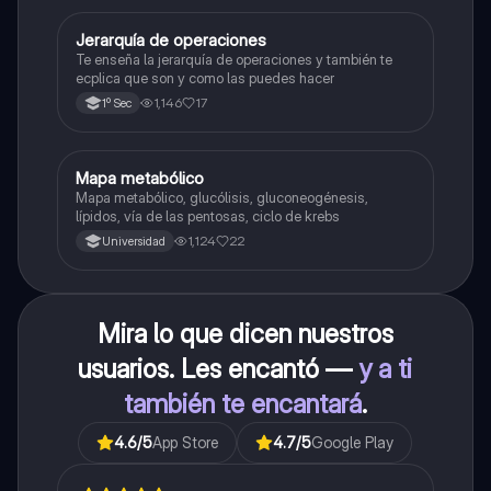
Jerarquía de operaciones
Matemáticas
Te enseña la jerarquía de operaciones y también te
ecplica que son y como las puedes hacer
1,146
17
1º Sec
Mapa metabólico
Biología
Mapa metabólico, glucólisis, gluconeogénesis,
lípidos, vía de las pentosas, ciclo de krebs
1,124
22
Universidad
Mira lo que dicen nuestros
usuarios. Les encantó —
y a ti
también te encantará
.
4.6
/5
App Store
4.7
/5
Google Play