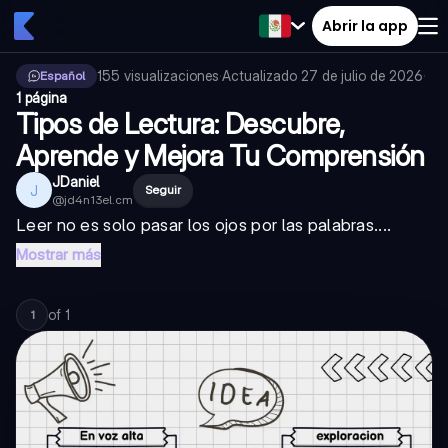
Abrir la app
155
visualizaciones
·
Actualizado
27 de julio de 2026
·
Español
1 página
Tipos de Lectura: Descubre,
Aprende y Mejora Tu Comprensión
JDaniel
J
Seguir
@
jd4n13el.cm
Leer no es solo pasar los ojos por las palabras....
Mostrar más
of
1
1