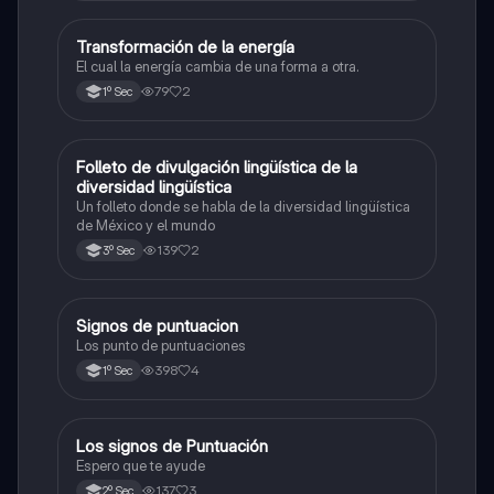
Transformación de la energía
Español
El cual la energía cambia de una forma a otra.
79
2
1º Sec
Folleto de divulgación lingüística de la
Español
diversidad lingüística
Un folleto donde se habla de la diversidad lingüística
de México y el mundo
139
2
3º Sec
Signos de puntuacion
Español
Los punto de puntuaciones
398
4
1º Sec
Los signos de Puntuación
Español
Espero que te ayude
137
3
2º Sec