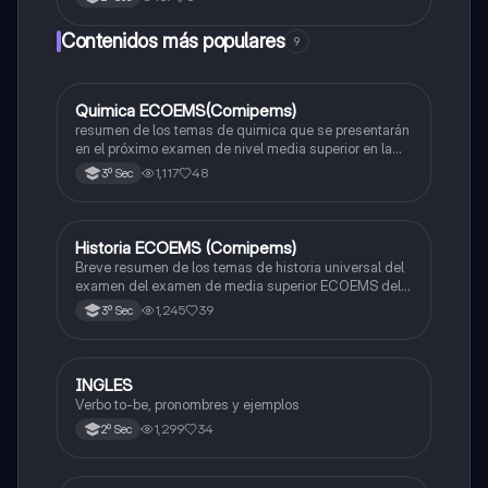
Contenidos más populares
9
Quimica ECOEMS(Comipems)
Química
resumen de los temas de quimica que se presentarán
en el próximo examen de nivel media superior en la
zona metropolitana de el valle de México
1,117
48
3º Sec
Historia ECOEMS (Comipems)
Historia
Breve resumen de los temas de historia universal del
examen del examen de media superior ECOEMS del
valle de México
1,245
39
3º Sec
INGLES
Inglés
Verbo to-be, pronombres y ejemplos
1,299
34
2º Sec