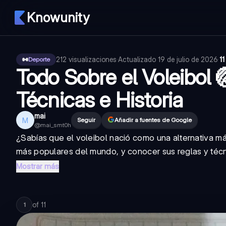
Knowunity
212
visualizaciones
·
Actualizado
19 de julio de 2026
·
11
Deporte
Todo Sobre el Voleibol 
Técnicas e Historia
mai
M
Seguir
Añadir a fuentes de Google
@
mai_smt0h
¿Sabías que el voleibol nació como una alternativa m
más populares del mundo, y conocer sus reglas y técn
Mostrar más
of
11
1