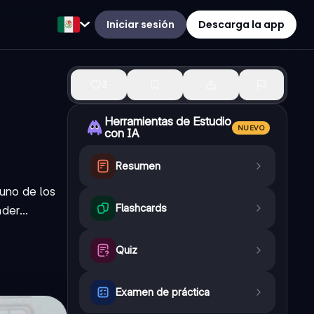
Iniciar sesión
Descarga la app
3
Herramientas de Estudio
NUEVO
con IA
Resumen
 uno de los
Flashcards
der...
Quiz
Examen de práctica