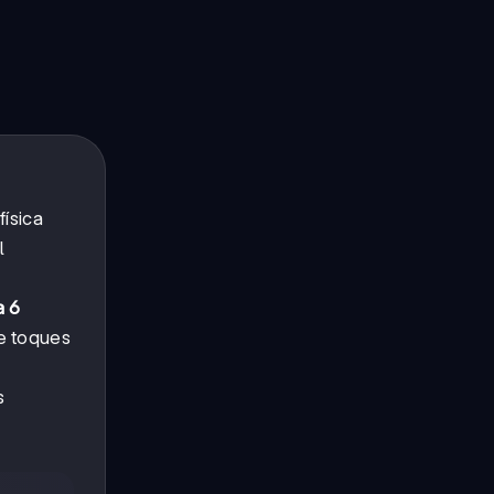
física
l
a 6
de toques
s