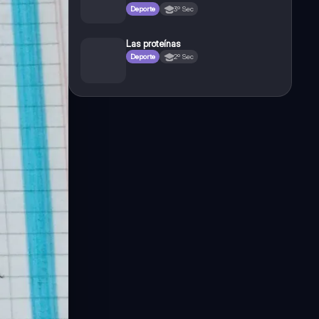
Deporte
3º Sec
Las proteínas
Deporte
2º Sec