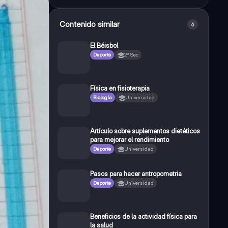
Contenido similar
6
El Béisbol
Deporte
2º Sec
Física en fisioterapia
Biología
Universidad
Artículo sobre suplementos dietéticos
para mejorar el rendimiento
Deporte
Universidad
Pasos para hacer antropometria
Deporte
Universidad
Beneficios de la actividad física para
la salud