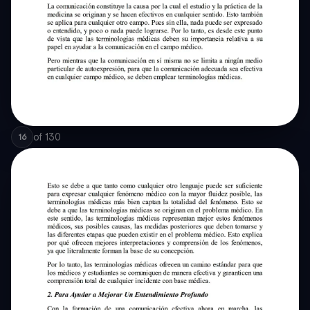
of
130
16