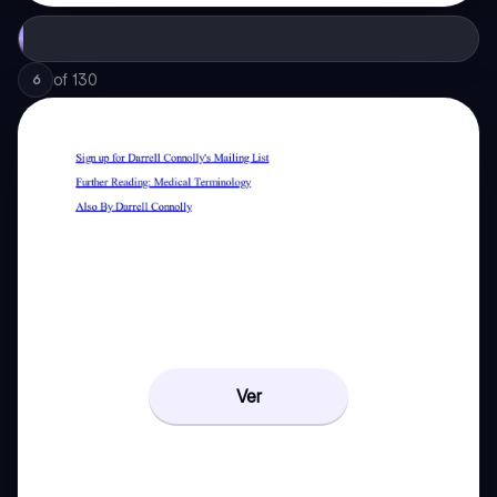
of
130
6
Ver