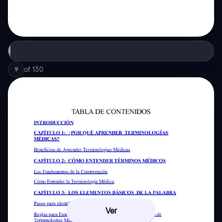
of
130
9
Ver