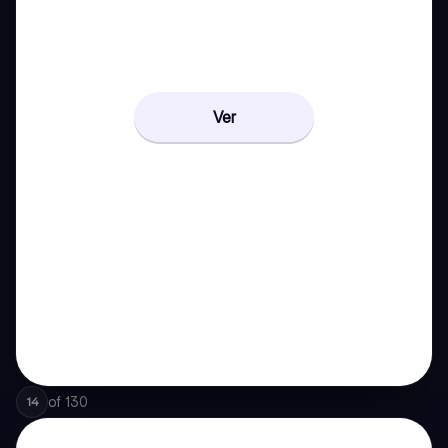
Ver
of
130
14