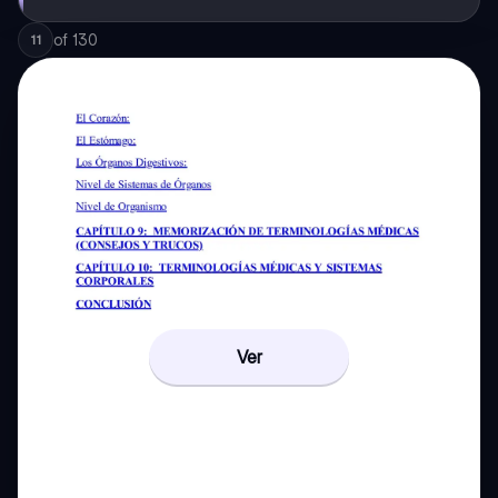
of
130
11
Ver