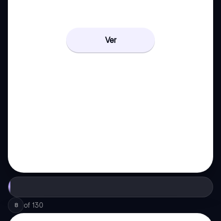
Ver
of
130
8