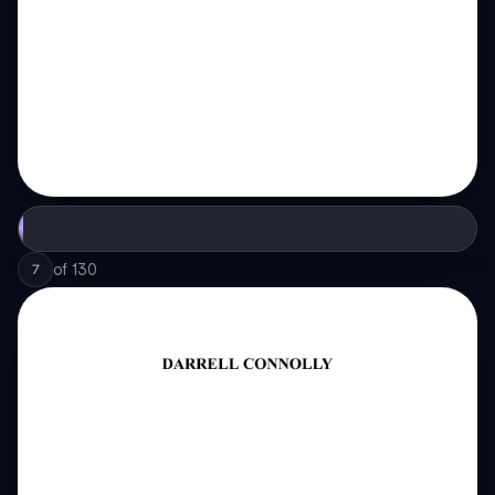
of
130
7