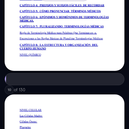
of
130
10