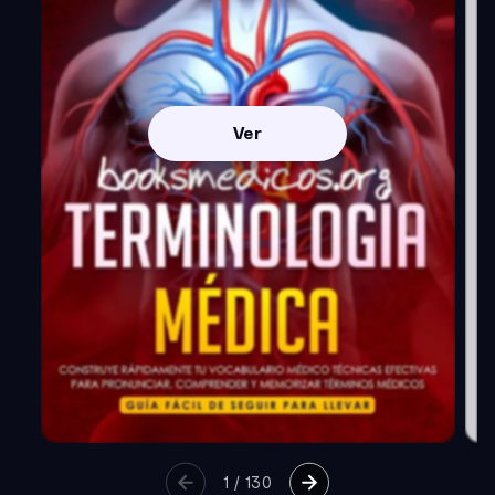
Ver
1
/
130