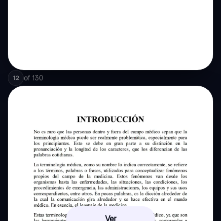
of
130
12
Ver