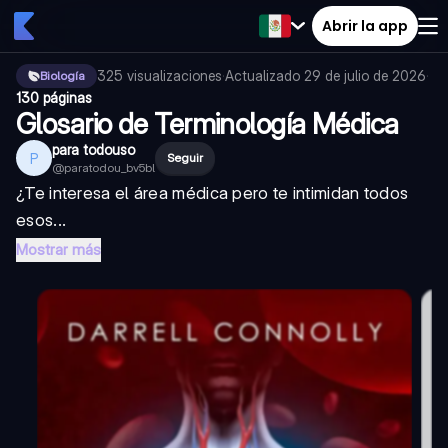
Abrir la app
325
visualizaciones
·
Actualizado
29 de julio de 2026
·
Biología
130 páginas
Glosario de Terminología Médica
para todouso
P
Seguir
@
paratodou_bv5bl
¿Te interesa el área médica pero te intimidan todos
esos...
Mostrar más