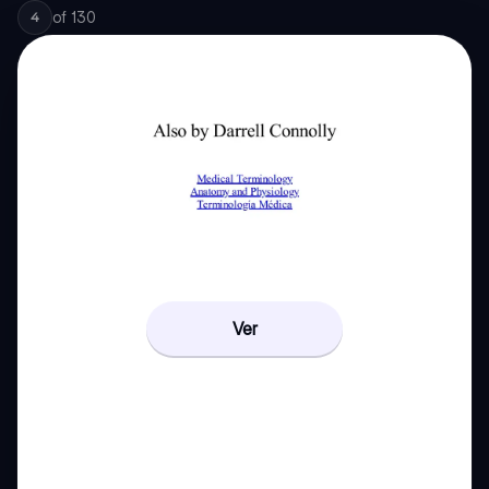
of
130
4
Ver