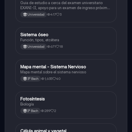
Guia de estudio a cerca del examen universitario
EXANI-II, apoyo para un examen de ingreso próximo
2026.
417
3
Universidad
Sistema óseo
Biología
Función, tipos, etcétera
671
18
Universidad
Mapa mental - Sistema Nervioso
Biología
Mapa mental sobre el sistema nervioso
1,635
40
3º Bach
Fotosíntesis
Biología
Biología
289
2
2º Bach
Célula animal y vegetal
Biología