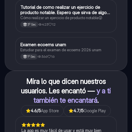
Tutorial de como realizar un ejercicio de
Matemáticas
producto notable. Espero que sirva de algo💕
😜
Cómo realizar un ejercicio de producto notable😜
423
12
3º Sec
Examen ecoems unam
Español
Estudiar para el examen de ecoems 2026 unam
366
16
1º Sec
Mira lo que dicen nuestros
usuarios. Les encantó —
y a ti
también te encantará
.
4.6
/5
App Store
4.7
/5
Google Play
La app es muy fácil de usar y está muy bien