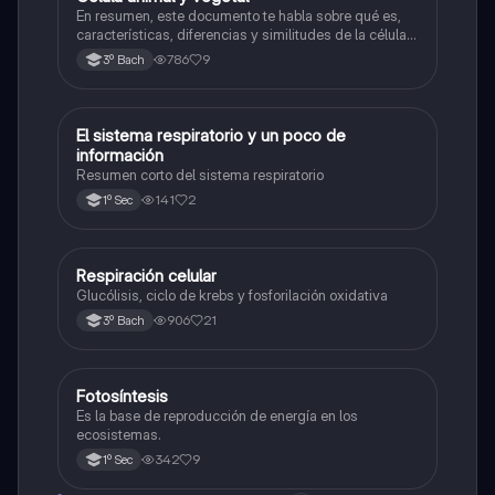
En resumen, este documento te habla sobre qué es,
características, diferencias y similitudes de la célula
animal y célula vegetal.💗
786
9
3º Bach
El sistema respiratorio y un poco de
Biología
información
Resumen corto del sistema respiratorio
141
2
1º Sec
Respiración celular
Biología
Glucólisis, ciclo de krebs y fosforilación oxidativa
906
21
3º Bach
Fotosíntesis
Biología
Es la base de reproducción de energía en los
ecosistemas.
342
9
1º Sec