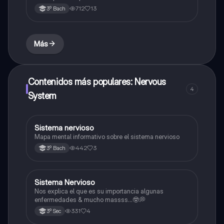
712
13
3º Bach
Más
Contenidos más populares: Nervous
4
System
Sistema nervioso
Biología
Mapa mental informativo sobre el sistema nervioso
442
3
3º Bach
Sistema Nervioso
Biología
Nos explica el que es su importancia algunas
enfermedades & mucho massss…🤓💭
331
4
3º Sec