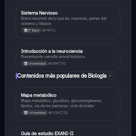
Sistema Nervioso
Biología
Breve resumen de lo que es, neuronas, partes del
sistema y lóbulos
79
2
2º Bach
Introducción a la neurociencia
Biología
Presentación sencilla anivel histórico
294
10
Universidad
Contenidos más populares de Biología
9
Mapa metabólico
Biología
Mapa metabólico, glucólisis, gluconeogénesis,
lípidos, vía de las pentosas, ciclo de krebs
1,124
22
Universidad
Guía de estudio EXANI-II
Historia