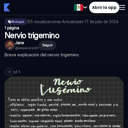
Abrir la app
53
visualizaciones
·
Actualizado
17 de julio de 2026
·
Biología
1 página
Nervio trigemino
Jane
Seguir
@
alejandra001
Breve explicación del nervio trigemino
of
1
1