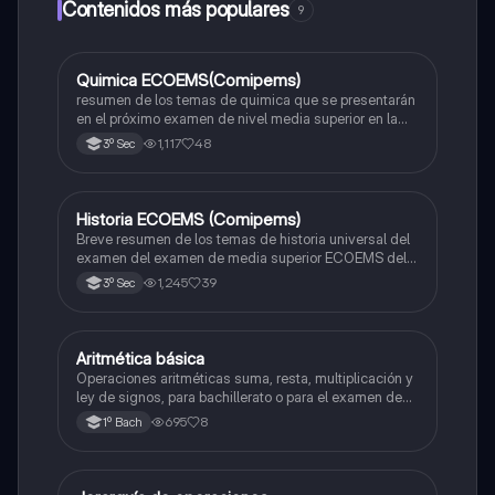
Contenidos más populares
9
Quimica ECOEMS(Comipems)
Química
resumen de los temas de quimica que se presentarán
en el próximo examen de nivel media superior en la
zona metropolitana de el valle de México
1,117
48
3º Sec
Historia ECOEMS (Comipems)
Historia
Breve resumen de los temas de historia universal del
examen del examen de media superior ECOEMS del
valle de México
1,245
39
3º Sec
Aritmética básica
Matemáticas
Operaciones aritméticas suma, resta, multiplicación y
ley de signos, para bachillerato o para el examen de
admisión a la universidad
695
8
1º Bach