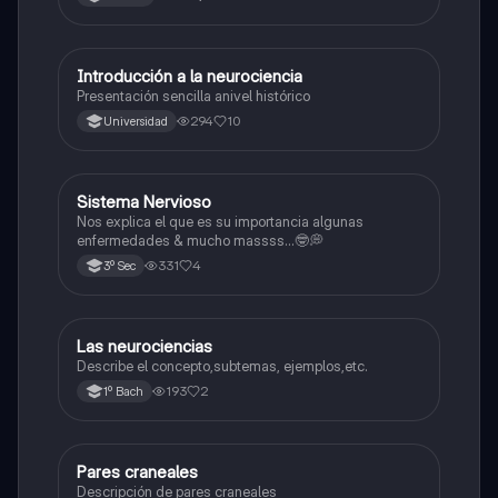
Introducción a la neurociencia
Biología
Presentación sencilla anivel histórico
294
10
Universidad
Sistema Nervioso
Biología
Nos explica el que es su importancia algunas
enfermedades & mucho massss…🤓💭
331
4
3º Sec
Las neurociencias
Biología
Describe el concepto,subtemas, ejemplos,etc.
193
2
1º Bach
Pares craneales
Biología
Descripción de pares craneales