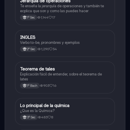
Jerarquía de operaciones
Matemáticas
Te enseña la jerarquía de operaciones y también te
ecplica que son y como las puedes hacer
1,144
17
1º Sec
INGLES
Inglés
Verbo to-be, pronombres y ejemplos
1,290
34
2º Sec
Teorema de tales
Matemáticas
Explicación fácil de entender, sobre el teorema de
lates
903
16
1º Bach
Lo principal de la química
Química
¿Que es la Química?
483
8
3º Sec