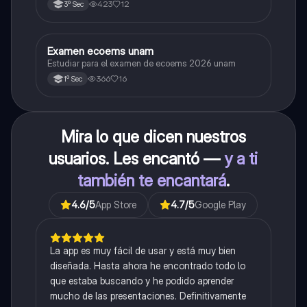
423
12
3º Sec
Examen ecoems unam
Español
Estudiar para el examen de ecoems 2026 unam
366
16
1º Sec
Mira lo que dicen nuestros
usuarios. Les encantó —
y a ti
también te encantará
.
4.6
/5
App Store
4.7
/5
Google Play
La app es muy fácil de usar y está muy bien
diseñada. Hasta ahora he encontrado todo lo
que estaba buscando y he podido aprender
mucho de las presentaciones. Definitivamente