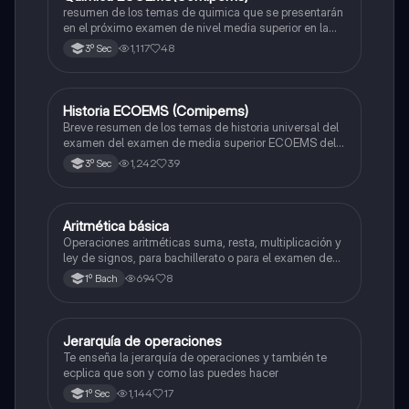
resumen de los temas de quimica que se presentarán
en el próximo examen de nivel media superior en la
zona metropolitana de el valle de México
1,117
48
3º Sec
Historia ECOEMS (Comipems)
Historia
Breve resumen de los temas de historia universal del
examen del examen de media superior ECOEMS del
valle de México
1,242
39
3º Sec
Aritmética básica
Matemáticas
Operaciones aritméticas suma, resta, multiplicación y
ley de signos, para bachillerato o para el examen de
admisión a la universidad
694
8
1º Bach
Jerarquía de operaciones
Matemáticas
Te enseña la jerarquía de operaciones y también te
ecplica que son y como las puedes hacer
1,144
17
1º Sec