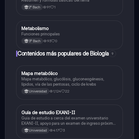
Resumen y fórmulas básicas del tema
91
1
2º Bach
Metabolismo
Biología
Funciones principales
93
0
3º Bach
Contenidos más populares de Biología
9
Mapa metabólico
Biología
Mapa metabólico, glucólisis, gluconeogénesis,
lípidos, vía de las pentosas, ciclo de krebs
1,124
22
Universidad
Guía de estudio EXANI-II
Historia
Guia de estudio a cerca del examen universitario
EXANI-II, apoyo para un examen de ingreso próximo
2026.
417
3
Universidad