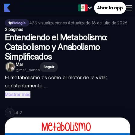
Abrir la app
478
visualizaciones
·
Actualizado
16 de julio de 2026
·
Biología
2 páginas
Entendiendo el Metabolismo:
Catabolismo y Anabolismo
Simplificados
Mar
Seguir
@
mar__sando
El metabolismo es como el motor de la vida:
constantemente...
Mostrar más
of
2
1