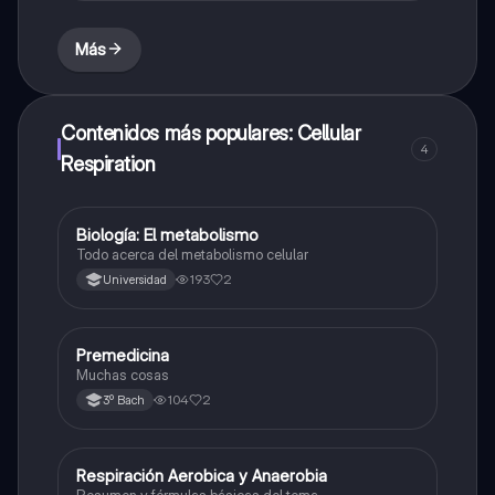
Más
Contenidos más populares: Cellular
4
Respiration
Biología: El metabolismo
Biología
Todo acerca del metabolismo celular
193
2
Universidad
Premedicina
Biología
Muchas cosas
104
2
3º Bach
Respiración Aerobica y Anaerobia
Biología