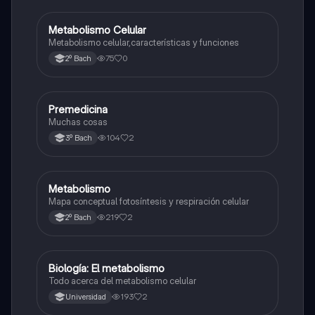
Metabolismo Celular
Biología
Metabolismo celular,características y funciones
75
0
2º Bach
Premedicina
Biología
Muchas cosas
104
2
3º Bach
Metabolismo
Biología
Mapa conceptual fotosíntesis y respiración celular
219
2
2º Bach
Biología: El metabolismo
Biología
Todo acerca del metabolismo celular
193
2
Universidad