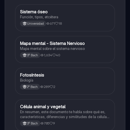
Sistema óseo
Biología
Función, tipos, etcétera
671
18
Universidad
Mapa mental - Sistema Nervioso
Biología
Mapa mental sobre el sistema nervioso
1,634
40
3º Bach
Fotosíntesis
Biología
Biología
289
2
2º Bach
Célula animal y vegetal
Biología
En resumen, este documento te habla sobre qué es,
características, diferencias y similitudes de la célula
animal y célula vegetal.💗
785
9
3º Bach