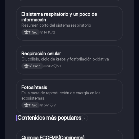
El sistema respiratorio y un poco de
Biología
información
Resumen corto del sistema respiratorio
141
2
1º Sec
Respiración celular
Biología
Glucólisis, ciclo de krebs y fosforilación oxidativa
906
21
3º Bach
Fotosíntesis
Biología
Es la base de reproducción de energía en los
ecosistemas.
341
9
1º Sec
Contenidos más populares
9
Quimica ECOEMS(Comipems)
Química