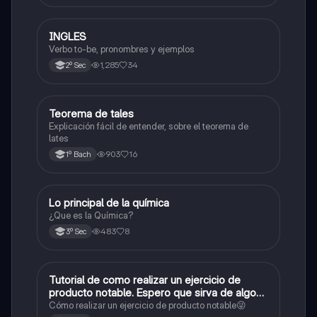
INGLES
Inglés
Verbo to-be, pronombres y ejemplos
1,285
34
2º Sec
Teorema de tales
Matemáticas
Explicación fácil de entender, sobre el teorema de
lates
903
16
1º Bach
Lo principal de la química
Química
¿Que es la Química?
483
8
3º Sec
Tutorial de como realizar un ejercicio de
Matemáticas
producto notable. Espero que sirva de algo💕
😜
Cómo realizar un ejercicio de producto notable😜