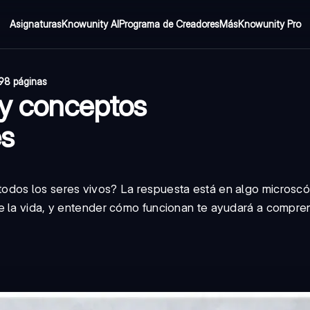
Asignaturas
Knowunity AI
Programa de Creadores
Más
Knowunity Pro
98 páginas
 y conceptos
es
odos los seres vivos? La respuesta está en algo microsc
de la vida, y entender cómo funcionan te ayudará a compren