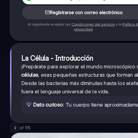
Regístrarse con correo electrónico
Al registrarte aceptas las
Condiciones del servicio
y la
Política 
privacidad
.
La Célula - Introducción
¡Prepárate para explorar el mundo microscópico m
células
, esas pequeñas estructuras que forman a
Desde las bacterias más diminutas hasta los ele
fuera el lenguaje universal de la vida.
💡
Dato curioso
: Tu cuerpo tiene aproximadame
of
98
2