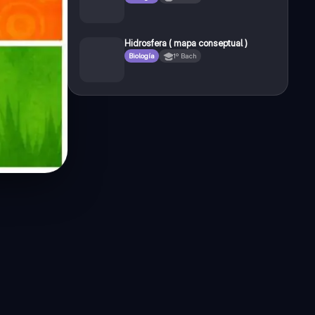
Hidrosfera ( mapa conseptual )
Biología
1º Bach