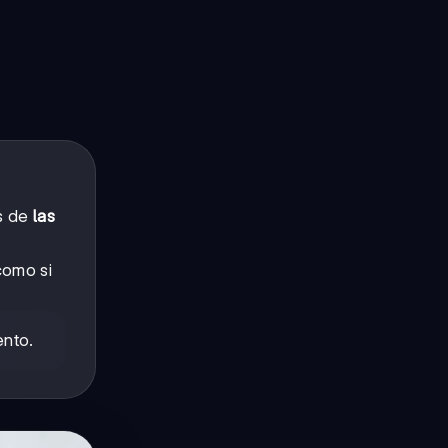
os de
las
como si
ento.