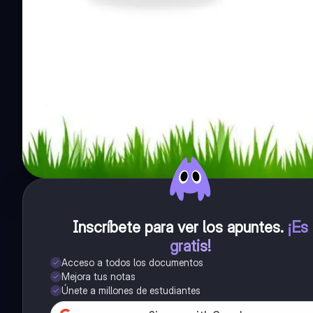
Inscríbete para ver los apuntes
.
¡Es
gratis!
Acceso a todos los documentos
Mejora tus notas
Únete a millones de estudiantes