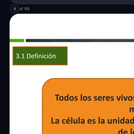
of
98
3