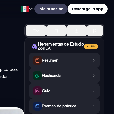
Iniciar sesión
Descarga la app
2
Herramientas de Estudio
NUEVO
con IA
Resumen
ópico pero
Flashcards
der...
Quiz
Examen de práctica