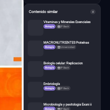
Contenido similar
6
Vitaminas y Minerales Esenciales
Biología
2º Bach
MACRONUTRIENTES Proteínas
Biología
Universidad
Biología celular: Replicacion
Biología
3º Bach
Embriología
Biología
3º Bach
Microbiología y pasitologia Exani ii
Biología
3º Bach