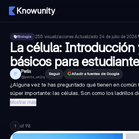
Knowunity
255
visualizaciones
·
Actualizado
24 de julio de 2026
·
Biología
La célula: Introducción
básicos para estudiant
Perlix
P
Seguir
Añadir a fuentes de Google
@
perlix_ak2oj
¿Alguna vez te has preguntado qué tienen en común t
súper importante:
las células
. Son como los ladrillos 
Mostrar más
of
98
1