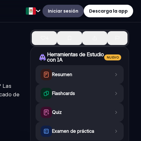
Iniciar sesión
Descarga la app
4
Herramientas de Estudio
NUEVO
con IA
Resumen
? Las
Flashcards
ficado de
Quiz
Examen de práctica