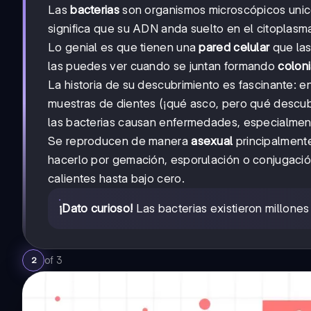
Las
bacterias
son organismos microscópicos unice
significa que su ADN anda suelto en el citoplasm
Lo genial es que tienen una
pared celular
que las
las puedes ver cuando se juntan formando
colon
La historia de su descubrimiento es fascinante: e
muestras de dientes (¡qué asco, pero qué descub
las bacterias causan enfermedades, especialmente
Se reproducen de manera
asexual
principalment
hacerlo por gemación, esporulación o conjugació
calientes hasta bajo cero.
¡Dato curioso!
Las bacterias existieron millones
of
3
2