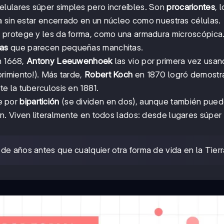
lulares súper simples pero increíbles. Son
procariontes
, 
a sin estar encerrado en un núcleo como nuestras células.
 protege y les da forma, como una armadura microscópica
ias
que parecen pequeñas manchitas.
n 1668,
Antony Leeuwenhoek
las vio por primera vez usa
rimiento!). Más tarde,
Robert Koch
en 1870 logró demostr
 la tuberculosis en 1881.
e por
bipartición
(se dividen en dos), aunque también pue
n. Viven literalmente en todos lados: desde lugares súper
 de años antes que cualquier otra forma de vida en la Tierr