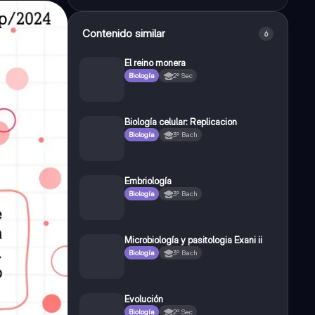
Contenido similar
6
El reino monera
Biología
2º Sec
Biología celular: Replicacion
Biología
3º Bach
Embriología
Biología
3º Bach
Microbiología y pasitologia Exani ii
Biología
3º Bach
Evolución
Biología
2º Sec