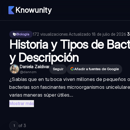
Knowunity
172
visualizaciones
·
Actualizado
18 de julio de 2026
·
3
Biología
Historia y Tipos de Bact
y Descripción
Daniela Zaldivar
Seguir
Añadir a fuentes de Google
@
dannzm
¿Sabías que en tu boca viven millones de pequeños or
bacterias son fascinantes microorganismos unicelulare
varias maneras súper útiles...
Mostrar más
of
3
1