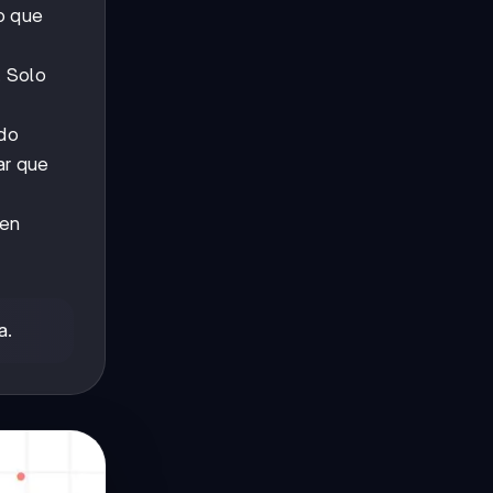
lo que
. Solo
ndo
ar que
den
a.