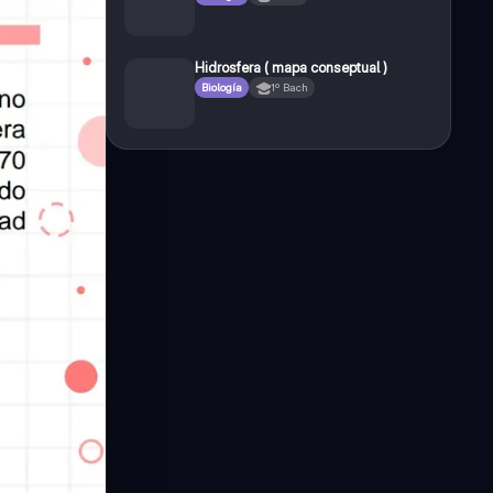
Hidrosfera ( mapa conseptual )
Biología
1º Bach