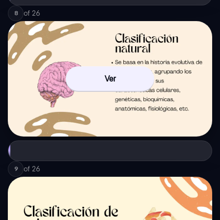
of
26
8
Ver
of
26
9