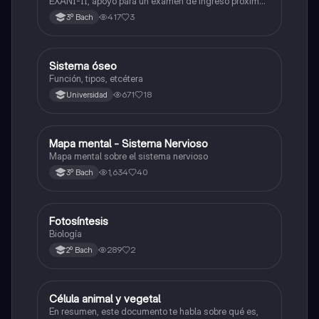
EXANI-II, apoyo para un examen de ingreso próximo
2026.
417
3
3º Bach
Sistema óseo
Biología
Función, tipos, etcétera
671
18
Universidad
Mapa mental - Sistema Nervioso
Biología
Mapa mental sobre el sistema nervioso
1,634
40
3º Bach
Fotosíntesis
Biología
Biología
289
2
2º Bach
Célula animal y vegetal
Biología
En resumen, este documento te habla sobre qué es,