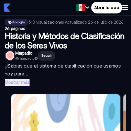
Abrir la app
310
visualizaciones
·
Actualizado
26 de julio de 2026
·
Biología
26 páginas
Historia y Métodos de Clasificación
de los Seres Vivos
Marpadlo
Seguir
@
marpadlo15
¿Sabías que el sistema de clasificación que usamos
hoy para...
Mostrar más