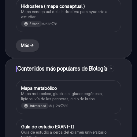
Hidrosfera ( mapa conseptual )
Biología
Mapa conceptual de la hidrosfera para ayudarte a
estudiar
578
8
1º Bach
Más
Contenidos más populares de Biología
9
Mapa metabólico
Biología
Mapa metabólico, glucólisis, gluconeogénesis,
lípidos, vía de las pentosas, ciclo de krebs
1,124
22
Universidad
Guía de estudio EXANI-II
Historia
Guia de estudio a cerca del examen universitario