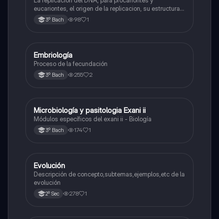
eucariontes, el origen de la replicacion, su estructura y
las enzimas que participan en la síntesis, etc.
98
1
3º Bach
Embriología
Biología
Proceso de la fecundación
255
2
3º Bach
Microbiología y pasitologia Exani ii
Biología
Módulos específicos del exani ii - Biología
174
1
3º Bach
Evolución
Biología
Descripción de concepto,subtemas,ejemplos,etc de la
evolución
278
1
2º Sec