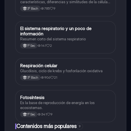
características, diferencias y similitudes de la célula
animal y célula vegetal.💗
785
9
3º Bach
El sistema respiratorio y un poco de
Biología
información
Resumen corto del sistema respiratorio
141
2
1º Sec
Respiración celular
Biología
Glucólisis, ciclo de krebs y fosforilación oxidativa
906
21
3º Bach
Fotosíntesis
Biología
Es la base de reproducción de energía en los
ecosistemas.
341
9
1º Sec
Contenidos más populares
9