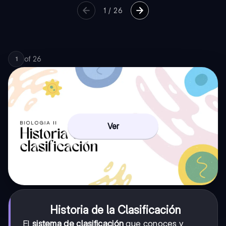
1
/
26
of
26
1
Ver
Historia de la Clasificación
El
sistema de clasificación
que conoces y