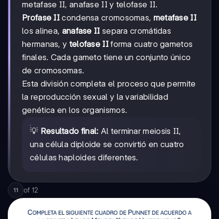
metafase II, anafase II y telofase II.
Profase II
condensa cromosomas,
metafase II
los alinea,
anafase II
separa cromátidas
hermanas, y
telofase II
forma cuatro gametos
finales. Cada gameto tiene un conjunto único
de cromosomas.
Esta división completa el proceso que permite
la reproducción sexual y la variabilidad
genética en los organismos.
💡
Resultado final:
Al terminar meiosis II,
una célula diploide se convirtió en cuatro
células haploides diferentes.
of
12
11