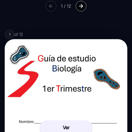
1
/
12
of
12
1
Ver