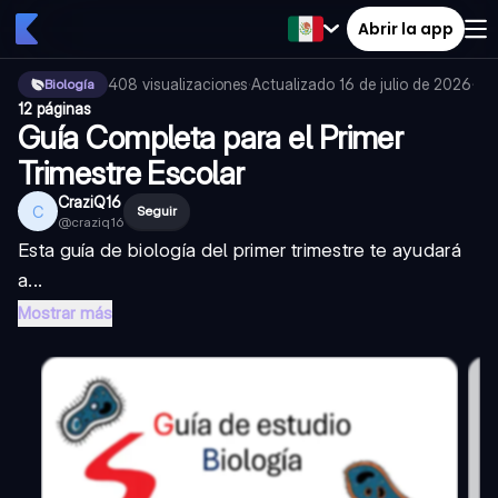
Abrir la app
408
visualizaciones
·
Actualizado
16 de julio de 2026
·
Biología
12 páginas
Guía Completa para el Primer
Trimestre Escolar
CraziQ16
C
Seguir
@
craziq16
Esta guía de biología del primer trimestre te ayudará
a...
Mostrar más