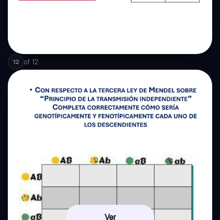
of
12
12
Ver