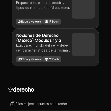
Preparatoria, primer semestre,
tipos de normas. (Jurídica, moral,
religiosa y social)
Ética y valores
1º Bach
Nociones de Derecho
(México) Módulos 1 y 2
Explica el mundo del ser y deber
ser, características de la norma y
la ley, así como la jerarquía del
Ética y valores
3º Bach
orden jurídico mexicano. El
concepto de derecho y su
clasificación, las fuentes del
derecho y los factores de cambio
derecho
2 los mejores apuntes en derecho