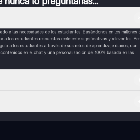
nunca lo preguntarías...
do a las necesidades de los estudiantes. Basándonos en los millones 
a los estudiantes respuestas realmente significativas y relevantes. Pe
uía a los estudiantes a través de sus retos de aprendizaje diarios, con
o contenidos en el chat y una personalización del 100% basada en las
 App Store.
l contenido de la app, puedes chatear con otros alumnos y recibir ayuda
cación, que te permitirá acceder a determinadas funciones.