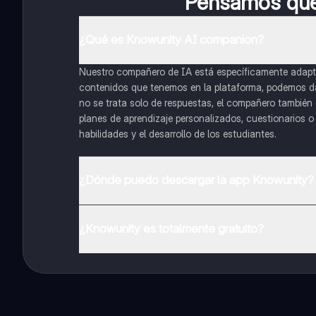
Pensamos que 
¿Qué es Knowunity AI companion?
Nuestro compañero de IA está específicamente adapta
contenidos que tenemos en la plataforma, podemos dar 
no se trata solo de respuestas, el compañero también g
planes de aprendizaje personalizados, cuestionarios 
habilidades y el desarrollo de los estudiantes.
¿Dónde puedo descargar la app Knowunity?
Puedes descargar la app en Google Play Store y Apple
¿Knowunity es totalmente gratuito?
¡Sí lo es! Tienes acceso totalmente gratuito a todo e
inmeditamente. Puedes ganar dinero utilizando la apli