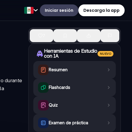
Iniciar sesión
Descarga la app
7
Herramientas de Estudio
NUEVO
con IA
Resumen
do durante
Flashcards
la
Quiz
Examen de práctica