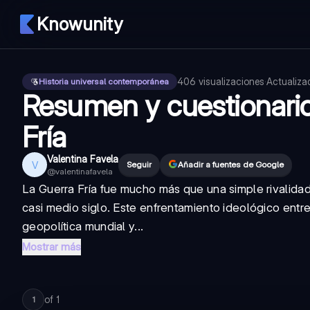
Knowunity
406
visualizaciones
·
Actualiz
Historia universal contemporánea
Resumen y cuestionario
Fría
Valentina Favela
V
Seguir
Añadir a fuentes de Google
@
valentinafavela
La Guerra Fría fue mucho más que una simple rivalidad
casi medio siglo. Este enfrentamiento ideológico entr
geopolítica mundial y...
Mostrar más
of
1
1