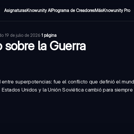
Asignaturas
Knowunity AI
Programa de Creadores
Más
Knowunity Pro
ado
19 de julio de 2026
·
1 página
 sobre la Guerra
 entre superpotencias: fue el conflicto que definió el mun
e Estados Unidos y la Unión Soviética cambió para siempre 