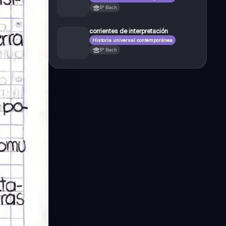
3º Bach
corrientes de interpretación
Historia universal contemporánea
3º Bach