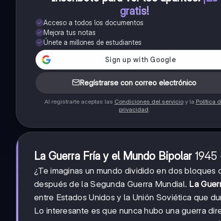
gratis!
Acceso a todos los documentos
Mejora tus notas
Únete a millones de estudiantes
Regístrarse con correo electrónico
Al registrarte aceptas las
Condiciones del servicio
y la
Política 
privacidad
.
1945
1945
La Guerra Fría y el Mundo Bipolar
1989
¿Te imaginas un mundo dividido en dos bloques
después de la Segunda Guerra Mundial.
La Guerr
entre Estados Unidos y la Unión Soviética que d
Lo interesante es que nunca hubo una guerra dire