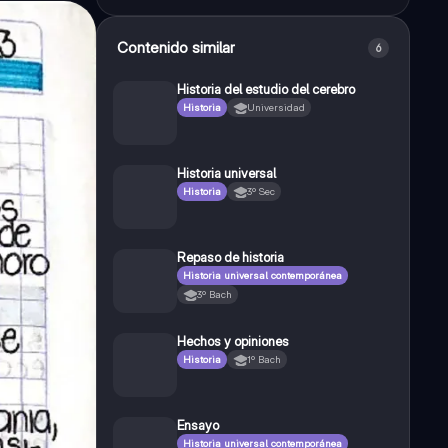
Contenido similar
6
Historia del estudio del cerebro
Historia
Universidad
Historia universal
Historia
3º Sec
Repaso de historia
Historia universal contemporánea
3º Bach
Hechos y opiniones
Historia
1º Bach
Ensayo
Historia universal contemporánea