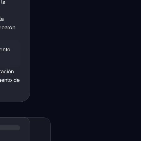
, la
la
crearon
iento
ración
omento de