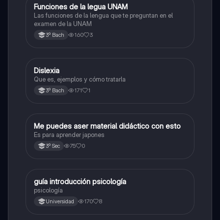
Funciones de la legua UNAM
Otros
Las funciones de la lengua que te preguntan en el
examen de la UNAM
160
3
3º Bach
Dislexia
Otros
Que es, ejemplos y cómo tratarla
171
1
3º Bach
Me puedes aser material didáctico con esto
Otros
Es para aprender japones
75
0
3º Sec
guía introducción psicología
Otros
psicología
170
8
Universidad