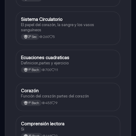
Sistema Circulatorio
Otros
El papel del corazón, la sangre y los vasos
sanguíneos
260
5
2º Sec
Ecuaciones cuadraticas
Física
Definicion,partes y ejercicio
700
11
1º Bach
Corazón
Otros
Función del corazón partes del corazón
453
9
1º Bach
Comprensión lectora
Otros
Si
168
2