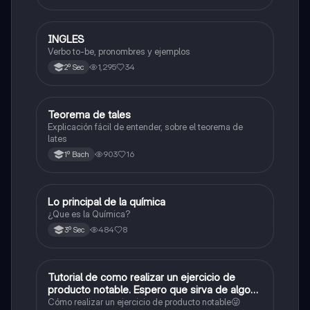
INGLES
Inglés
Verbo to-be, pronombres y ejemplos
1,295
34
2º Sec
Teorema de tales
Matemáticas
Explicación fácil de entender, sobre el teorema de
lates
903
16
1º Bach
Lo principal de la química
Química
¿Que es la Química?
484
8
3º Sec
Tutorial de como realizar un ejercicio de
Matemáticas
producto notable. Espero que sirva de algo💕
😜
Cómo realizar un ejercicio de producto notable😜