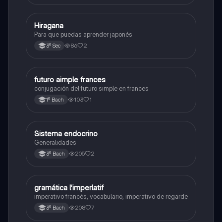
Hiragana
Otros
Para que puedas aprender japonés
86
2
3º Sec
futuro aimple frances
Otros
conjugación del futuro simple en frances
103
1
1º Bach
Sistema endocrino
Otros
Generalidades
205
2
3º Bach
gramática l’imperlatif
Francés
imperativo francés, vocabulario, imperativo de regarde
208
7
3º Bach