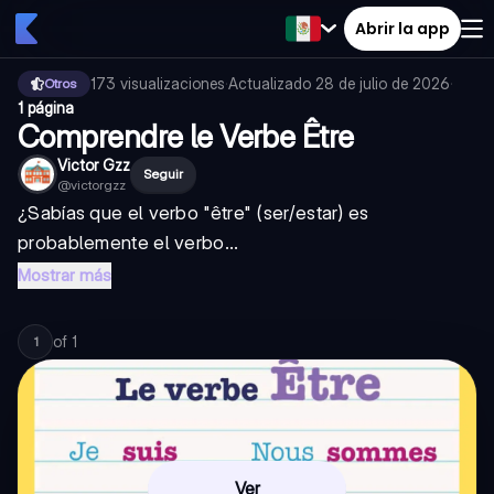
Abrir la app
173
visualizaciones
·
Actualizado
28 de julio de 2026
·
Otros
1 página
Comprendre le Verbe Être
Victor Gzz
Seguir
@
victorgzz
¿Sabías que el verbo "être" (ser/estar) es
probablemente el verbo...
Mostrar más
of
1
1
Ver