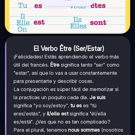
El Verbo Être (Ser/Estar)
¡Felicidades! Estás aprendiendo el verbo más
útil del francés.
Être
significa tanto "ser" como
"estar", así que lo vas a usar constantemente
para presentarte y describir cosas.
La conjugación es súper fácil de memorizar si
la practicas un poquito cada día.
Je suis
significa "yo soy/estoy",
tu es
es "tú
eres/estás", y
il/elle est
significa "él/ella
es/está". ¿Ves que no es tan complicado?
Para el plural, tenemos
nous sommes
(nosotros