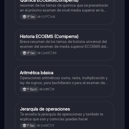
Quimica ECOEMS(Comipems)
Química
resumen de los temas de quimica que se presentarán
en el próximo examen de nivel media superior en la
zona metropolitana de el valle de México
1,117
48
3º Sec
Historia ECOEMS (Comipems)
Historia
Breve resumen de los temas de historia universal del
examen del examen de media superior ECOEMS del
valle de México
1,245
39
3º Sec
Aritmética básica
Matemáticas
Operaciones aritméticas suma, resta, multiplicación y
ley de signos, para bachillerato o para el examen de
admisión a la universidad
695
8
1º Bach
Jerarquía de operaciones
Matemáticas
Te enseña la jerarquía de operaciones y también te
ecplica que son y como las puedes hacer
1,145
17
1º Sec