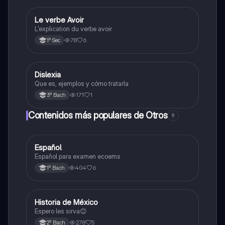
Le verbe Avoir
Otros
L'explication du verbe avoir
78
6
1º Sec
Dislexia
Otros
Que es, ejemplos y cómo tratarla
171
1
3º Bach
Contenidos más populares de Otros
9
Español
Otros
Español para examen ecoems
404
6
1º Bach
Historia de México
Otros
Espero les sirva😊
278
5
2º Bach