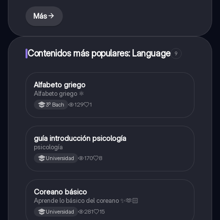
Más
Contenidos más populares: Language
9
Alfabeto griego
Otros
Alfabeto griego ⚛️
129
1
3º Bach
guía introducción psicología
Otros
psicología
170
8
Universidad
Coreano básico
Otros
Aprende lo básico del coreano ✨🫶🏻
281
15
Universidad