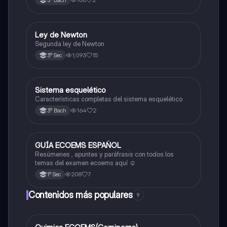
3º Bach
Ley de Newton
Física
Segunda ley de Newton
1,093
15
3º Sec
Sistema esquelético
Biología
Características completas del sistema esquelético
164
2
3º Bach
GUÍA ECOEMS ESPAÑOL
Otros
Resúmenes , apuntes y paráfrasis con todos los
temas del examen ecoems aquí ☺️
208
7
1º Sec
Contenidos más populares
9