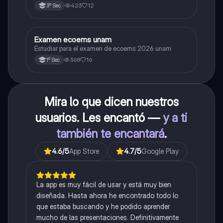
423
12
3º Sec
Examen ecoems unam
Español
Estudiar para el examen de ecoems 2026 unam
368
16
1º Sec
Mira lo que dicen nuestros
usuarios. Les encantó —
y a ti
también te encantará
.
4.6
/5
App Store
4.7
/5
Google Play
La app es muy fácil de usar y está muy bien
diseñada. Hasta ahora he encontrado todo lo
que estaba buscando y he podido aprender
mucho de las presentaciones. Definitivamente