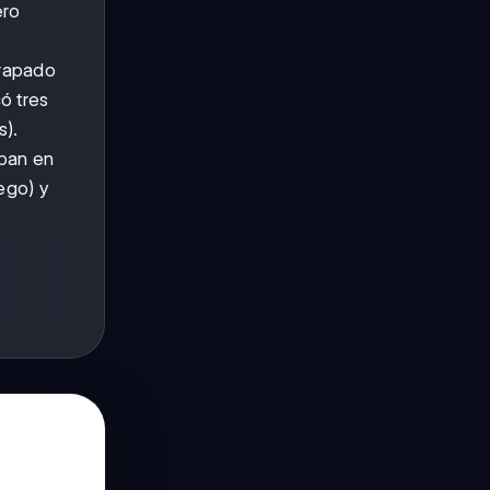
ero
trapado
ó tres
s).
aban en
ego) y