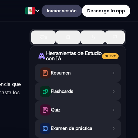
Iniciar sesión
Descarga la app
8
Herramientas de Estudio
NUEVO
con IA
Resumen
encia que
Flashcards
hasta los
Quiz
Examen de práctica