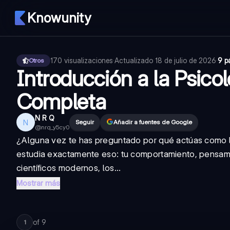
Knowunity
170
visualizaciones
·
Actualizado
18 de julio de 2026
·
9 p
Otros
Introducción a la Psicol
Completa
N R Q
N
Seguir
Añadir a fuentes de Google
@
nrq_y5cy0
¿Alguna vez te has preguntado por qué actúas como l
estudia exactamente eso: tu comportamiento, pensami
científicos modernos, los...
Mostrar más
of
9
1