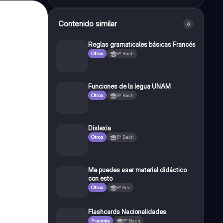
Contenido similar
6
Reglas gramaticales básicas Francés
Otros
3º Bach
Funciones de la legua UNAM
Otros
3º Bach
Dislexia
Otros
3º Bach
Me puedes aser material didáctico
con esto
Otros
3º Sec
Flashcards Nacionalidades
Francés
3º Bach