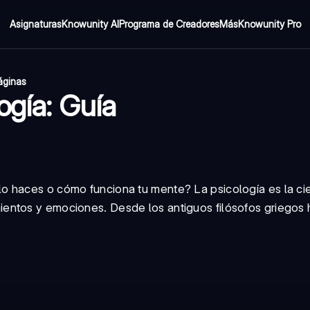
Asignaturas
Knowunity AI
Programa de Creadores
Más
Knowunity Pro
áginas
ogía: Guía
o haces o cómo funciona tu mente? La psicología es la ci
entos y emociones. Desde los antiguos filósofos griegos 