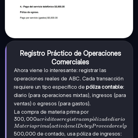
Registro Práctico de Operaciones
Comerciales
Ahora viene lo interesante: registrar las
operaciones reales de ABC. Cada transacción
requiere un tipo específico de
póliza contable
:
diario (para operaciones mixtas), ingresos (para
ventas) o egresos (para gastos).
La compra de materia prima por
300,000 a
300
,
000
ˊ
ˊ
:
a
cr
e
d
i
t
osere
g
i
s
t
r
a
co
n
p
o
l
i
z
a
d
e
d
ia
r
i
o
crédito se
(
)
(
M
a
t
er
ia
p
r
ima
a
c
t
i
v
o
e
n
e
l
De
b
ey
P
ro
v
ee
d
ores
p
a
s
i
v
registra con
500,000 de contado, usa póliza de ingresos:
póliza de