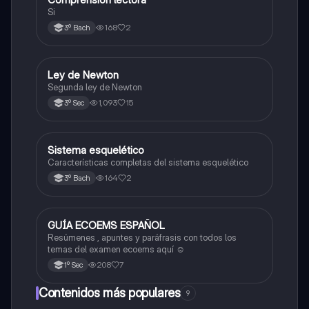
Si
168
2
3º Bach
Ley de Newton
Física
Segunda ley de Newton
1,093
15
3º Sec
Sistema esquelético
Biología
Características completas del sistema esquelético
164
2
3º Bach
GUÍA ECOEMS ESPAÑOL
Otros
Resúmenes , apuntes y paráfrasis con todos los
temas del examen ecoems aquí ☺️
208
7
1º Sec
Contenidos más populares
9