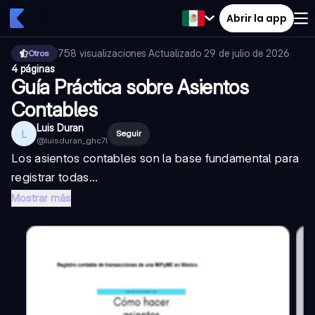
Abrir la app
758
visualizaciones
·
Actualizado
29 de julio de 2026
·
Otros
4 páginas
Guía Práctica sobre Asientos
Contables
Luis Duran
L
Seguir
@
luisduran_ghc7l
Los asientos contables son la base fundamental para
registrar todas...
Mostrar más