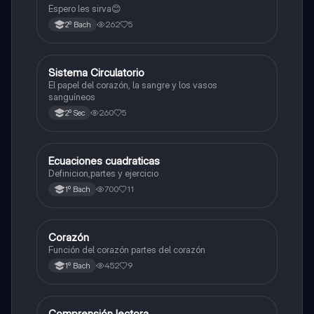
Espero les sirva😊
262
5
2º Bach
Sistema Circulatorio
Otros
El papel del corazón, la sangre y los vasos
sanguíneos
260
5
2º Sec
Ecuaciones cuadraticas
Física
Definicion,partes y ejercicio
700
11
1º Bach
Corazón
Otros
Función del corazón partes del corazón
452
9
1º Bach
Comprensión lectora
Otros