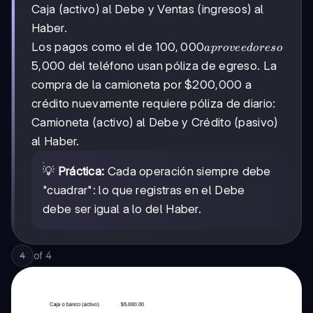
Caja (activo) al Debe y Ventas (ingresos) al
diario:
Materia
Haber.
prima
100,000 a
100
,
000
Los pagos como el de
a
p
ro
v
ee
d
oreso
(activo) en el
proveedores
5,000 del teléfono usan póliza de egreso. La
Debe y
o
Proveedores
compra de la camioneta por $200,000 a
(pasivo) en
crédito nuevamente requiere póliza de diario:
el Haber.
Camioneta (activo) al Debe y Crédito (pasivo)
Cuando ABC
vende
al Haber.
productos
por
💡
Práctica:
Cada operación siempre debe
"cuadrar": lo que registras en el Debe
debe ser igual a lo del Haber.
of
4
4