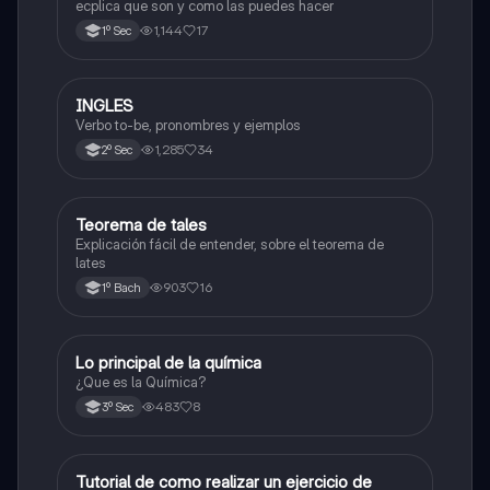
ecplica que son y como las puedes hacer
1,144
17
1º Sec
INGLES
Inglés
Verbo to-be, pronombres y ejemplos
1,285
34
2º Sec
Teorema de tales
Matemáticas
Explicación fácil de entender, sobre el teorema de
lates
903
16
1º Bach
Lo principal de la química
Química
¿Que es la Química?
483
8
3º Sec
Tutorial de como realizar un ejercicio de
Matemáticas