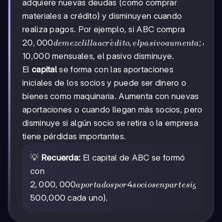
adquiere nuevas deudas (como comprar
materiales a crédito) y disminuyen cuando
realiza pagos. Por ejemplo, si ABC compra
20,000
20
,
000
ˊ
,
;
d
e
m
ezc
l
i
ll
aa
cr
e
d
i
t
o
e
lp
a
s
i
v
o
a
u
m
e
n
t
a
c
u
an
de
10,000 mensuales, el pasivo disminuye.
mezclilla
El
capital
se forma con las aportaciones
a
crédito,
iniciales de los socios y puede ser dinero o
el pasivo
bienes como maquinaria. Aumenta con nuevas
aumenta;
aportaciones o cuando llegan más socios, pero
cuando
paga
disminuye si algún socio se retira o la empresa
tiene pérdidas importantes.
💡
Recuerda:
El capital de ABC se formó
con
2,000,000
2
,
000
,
000
4
(
a
p
or
t
a
d
os
p
or
soc
i
ose
n
p
a
r
t
es
i
gu
a
l
es
aportados
500,000 cada uno).
por 4
socios en