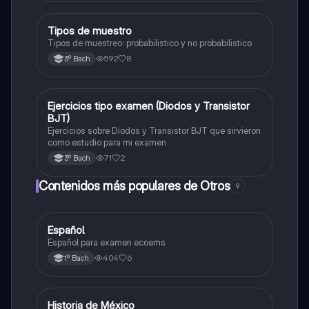
Tipos de muestro
Otros
Tipos de muestreo: probabilistico y no probabilistico
592
8
3º Bach
Ejercicios tipo examen (Diodos y Transistor
Otros
BJT)
Ejercicios sobre Diodos y Transistor BJT que sirvieron
como estudio para mi examen
71
2
3º Bach
Contenidos más populares de Otros
9
Español
Otros
Español para examen ecoems
404
6
1º Bach
Historia de México
Otros