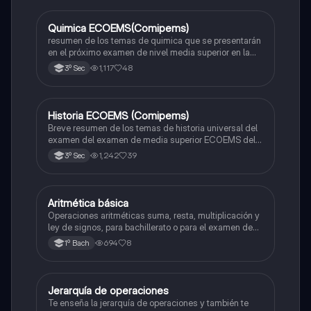
Quimica ECOEMS(Comipems)
Química
resumen de los temas de quimica que se presentarán
en el próximo examen de nivel media superior en la
zona metropolitana de el valle de México
1,117
48
3º Sec
Historia ECOEMS (Comipems)
Historia
Breve resumen de los temas de historia universal del
examen del examen de media superior ECOEMS del
valle de México
1,242
39
3º Sec
Aritmética básica
Matemáticas
Operaciones aritméticas suma, resta, multiplicación y
ley de signos, para bachillerato o para el examen de
admisión a la universidad
694
8
1º Bach
Jerarquía de operaciones
Matemáticas
Te enseña la jerarquía de operaciones y también te