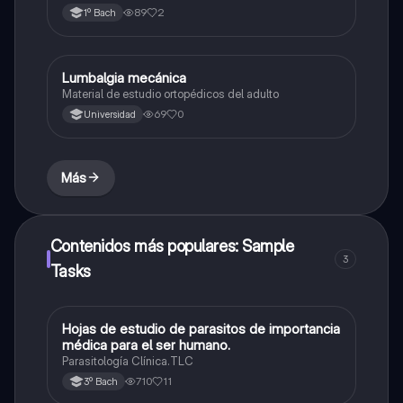
89
2
1º Bach
Lumbalgia mecánica
Otros
Material de estudio ortopédicos del adulto
69
0
Universidad
Más
Contenidos más populares: Sample
3
Tasks
Hojas de estudio de parasitos de importancia
Otros
médica para el ser humano.
Parasitología Clínica.TLC
710
11
3º Bach