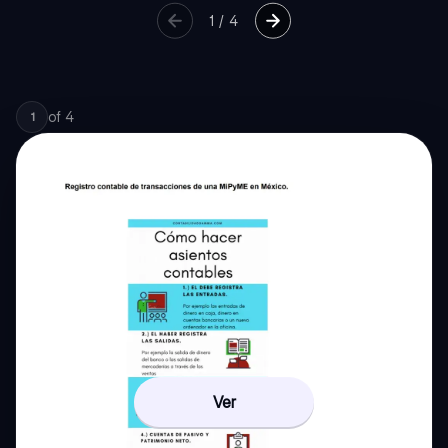
1
/
4
of
4
1
Ver