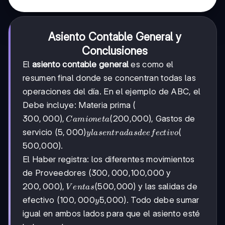
Asiento Contable General y
Conclusiones
El
asiento contable general
es como el
resumen final donde se concentran todas las
operaciones del día. En el ejemplo de ABC, el
Debe incluye: Materia prima (
300,000),
300
,
000
)
,
(
200,000), Gastos de
C
ami
o
n
e
t
a
Camioneta
5,000) y
5
,
000
)
(
servicio (
y
l
a
se
n
t
r
a
d
a
s
d
ee
f
ec
t
i
v
o
(
las
500,000).
entradas
El Haber registra: los diferentes movimientos
de
efectivo
300,000,
300
,
000
,
de Proveedores (
100,000 y
(
200,000),
200
,
000
)
,
(
500,000) y las salidas de
V
e
n
t
a
s
Ventas (
100,000
100
,
000
efectivo (
5,000). Todo debe sumar
y
y
igual en ambos lados para que el asiento esté