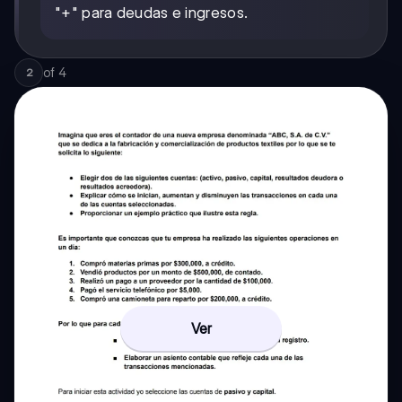
"+" para deudas e ingresos.
of
4
2
Ver