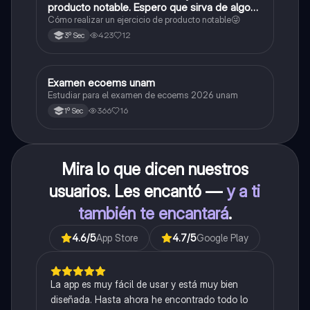
producto notable. Espero que sirva de algo💕
😜
Cómo realizar un ejercicio de producto notable😜
423
12
3º Sec
Examen ecoems unam
Español
Estudiar para el examen de ecoems 2026 unam
366
16
1º Sec
Mira lo que dicen nuestros
usuarios. Les encantó —
y a ti
también te encantará
.
4.6
/5
App Store
4.7
/5
Google Play
La app es muy fácil de usar y está muy bien
diseñada. Hasta ahora he encontrado todo lo