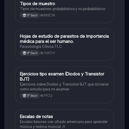
Tipos de muestro
Otros
Tipos de muestreo: probabilistico y no probabilistico
592
8
3º Bach
Hojas de estudio de parasitos de importancia
Otros
médica para el ser humano.
Parasitología Clínica.TLC
710
11
3º Bach
Ejercicios tipo examen (Diodos y Transistor
Otros
BJT)
Ejercicios sobre Diodos y Transistor BJT que sirvieron
como estudio para mi examen
71
2
3º Bach
Escalas de notas
Otros
Escalas básicas con cifrado americano para aprender
música y teórica musical 🎶