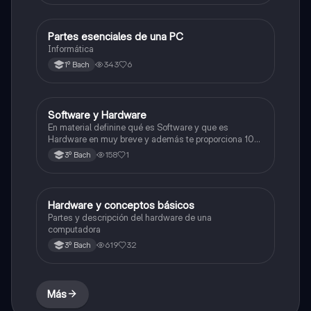
Partes esenciales de una PC
Informática
Informática
343
6
1º Bach
Software y Hardware
Tecnología de la información y comunicación
En material definine qué es Software y que es
Hardware en muy breve y además te proporciona 10
ejemplos de cada uno que serían los más conocidos o
158
1
3º Bach
más relevantes.
Hardware y conceptos básicos
Informática
Partes y descripción del hardware de una
computadora
619
32
3º Bach
Más