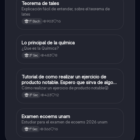
Teorema de tales
Matemáticas
Explicación fácil de entender, sobre el teorema de
lates
903
16
1º Bach
Lo principal de la química
Química
¿Que es la Química?
483
8
3º Sec
Tutorial de como realizar un ejercicio de
Matemáticas
producto notable. Espero que sirva de algo💕
😜
Cómo realizar un ejercicio de producto notable😜
423
12
3º Sec
Examen ecoems unam
Español
Estudiar para el examen de ecoems 2026 unam
366
16
1º Sec