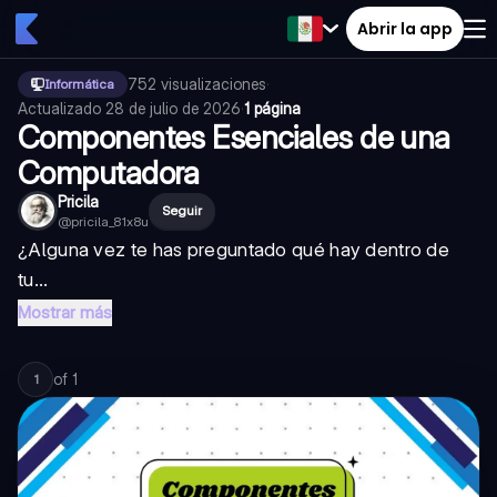
Abrir la app
752
visualizaciones
·
Informática
Actualizado
28 de julio de 2026
·
1 página
Componentes Esenciales de una
Computadora
Pricila
Seguir
@
pricila_81x8u
¿Alguna vez te has preguntado qué hay dentro de
tu...
Mostrar más
of
1
1