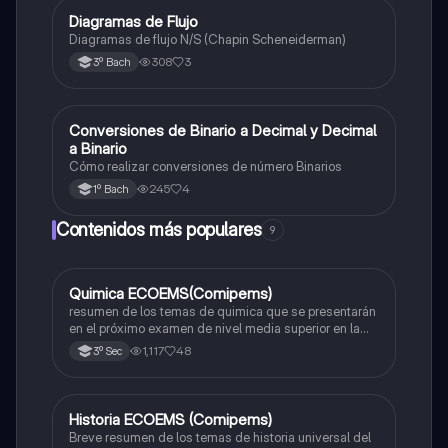
Diagramas de Flujo
Informática
Diagramas de flujo N/S (Chapin Scheneiderman)
308
3
3º Bach
Conversiones de Binario a Decimal y Decimal
Informática
a Binario
Cómo realizar conversiones de número Binarios
245
4
1º Bach
Contenidos más populares
9
Quimica ECOEMS(Comipems)
Química
resumen de los temas de quimica que se presentarán
en el próximo examen de nivel media superior en la
zona metropolitana de el valle de México
1,117
48
3º Sec
Historia ECOEMS (Comipems)
Historia
Breve resumen de los temas de historia universal del