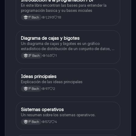
En este libro encontran las bases para entender la
programación basica y su bases iniciales
1,293
18
1º Bach
Diagrama de cajas y bigotes
Matemáticas
Un diagrama de cajas y bigotes es un gráfico
estadístico de distribución de un conjunto de datos, te
ayudan en la estadística a ubicar su valor mínimo y
163
1
3º Bach
máximo, sus cuarteles y su mediana para poder
graficarlos y verlo visualmente
Ideas principales
Informática
Explicación de las ideas principales
97
2
1º Bach
Sistemas operativos
Informática
Un resumen sobre los sistemas operativos.
572
4
1º Bach