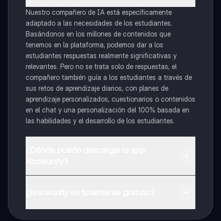
Nuestro compañero de IA está específicamente
adaptado a las necesidades de los estudiantes.
Basándonos en los millones de contenidos que
tenemos en la plataforma, podemos dar a los
estudiantes respuestas realmente significativas y
relevantes. Pero no se trata solo de respuestas, el
compañero también guía a los estudiantes a través de
sus retos de aprendizaje diarios, con planes de
aprendizaje personalizados, cuestionarios o contenidos
en el chat y una personalización del 100% basada en
las habilidades y el desarrollo de los estudiantes.
¿Dónde puedo descargar la app
Knowunity?
Puedes descargar la app en Google Play Store y Apple
App Store.
¿Knowunity es totalmente gratuito?
¡Sí lo es! Tienes acceso totalmente gratuito a todo el