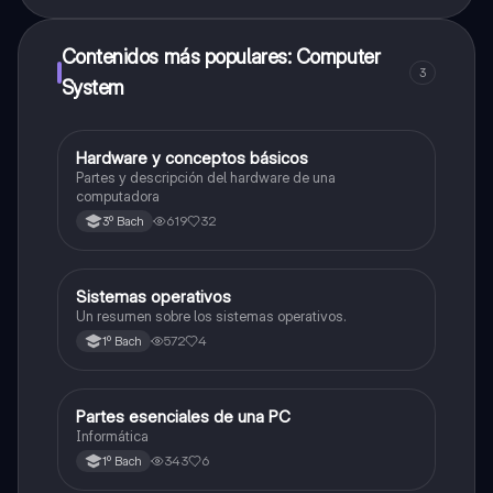
Contenidos más populares: Computer
3
System
Hardware y conceptos básicos
Informática
Partes y descripción del hardware de una
computadora
619
32
3º Bach
Sistemas operativos
Informática
Un resumen sobre los sistemas operativos.
572
4
1º Bach
Partes esenciales de una PC
Informática
Informática
343
6
1º Bach