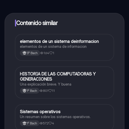
contenido de la app, puedes chatear con otros
alumnos y recibir ayuda inmeditamente. Puedes ganar
dinero utilizando la aplicación, que te permitirá acceder
a determinadas funciones.
Contenido similar
elementos de un sistema deinformacion
Tecnología de la información y comunicación
elementos de un sistema de informacion
164
1
3º Bach
HISTORIA DE LAS COMPUTADORAS Y
Informática
GENERACIONES
Una explicación breve. Y buena
801
11
1º Bach
Sistemas operativos
Informática
Un resumen sobre los sistemas operativos.
572
4
1º Bach