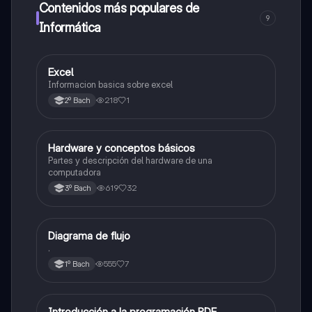
Contenidos más populares de
9
Informática
Excel
Informática
Informacion basica sobre excel
218
1
2º Bach
Hardware y conceptos básicos
Informática
Partes y descripción del hardware de una
computadora
619
32
3º Bach
Diagrama de flujo
Informática
.
555
7
1º Bach
Introducción a la programación PDF
Informática