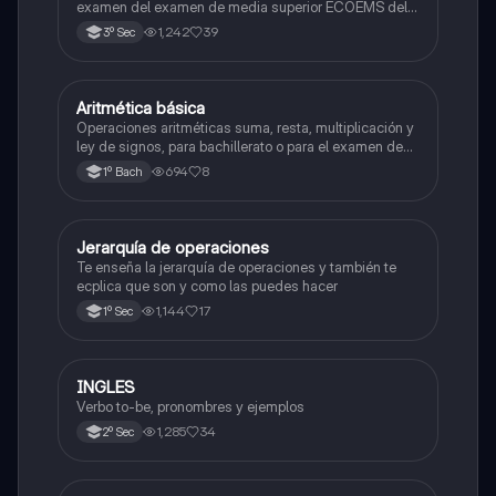
examen del examen de media superior ECOEMS del
valle de México
1,242
39
3º Sec
Aritmética básica
Matemáticas
Operaciones aritméticas suma, resta, multiplicación y
ley de signos, para bachillerato o para el examen de
admisión a la universidad
694
8
1º Bach
Jerarquía de operaciones
Matemáticas
Te enseña la jerarquía de operaciones y también te
ecplica que son y como las puedes hacer
1,144
17
1º Sec
INGLES
Inglés
Verbo to-be, pronombres y ejemplos
1,285
34
2º Sec