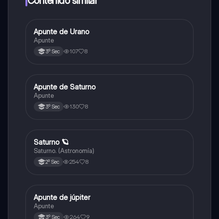
Contenido similar
Apunte de Urano
Español
Apunte
107
8
3º Sec
Apunte de Saturno
Español
Apunte
130
8
3º Sec
Saturno 🪐
Geografía
Saturno. (Astronomía)
254
8
2º Sec
Apunte de júpiter
Español
Apunte
264
9
3º Sec