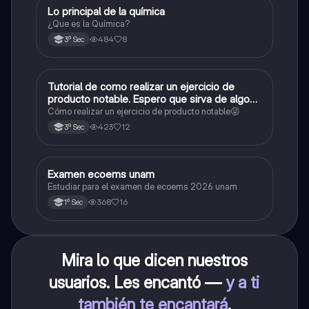
Lo principal de la química
Química
¿Que es la Química?
484
8
3º Sec
Tutorial de como realizar un ejercicio de
Matemáticas
producto notable. Espero que sirva de algo💕
😜
Cómo realizar un ejercicio de producto notable😜
423
12
3º Sec
Examen ecoems unam
Español
Estudiar para el examen de ecoems 2026 unam
368
16
1º Sec
Mira lo que dicen nuestros
usuarios. Les encantó —
y a ti
también te encantará
.