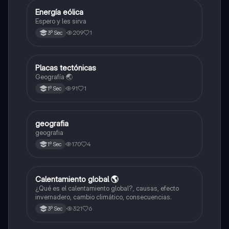
Energía eólica
Geografía
Espero y les sirva
209
1
3º Sec
Placas tectónicas
Geografía
Geografía 🌏
91
1
1º Sec
geografia
Geografía
geografia
170
4
1º Sec
Calentamiento global 🌎
Biología
¿Qué es el calentamiento global?, causas, efecto
invernadero, cambio climático, consecuencias.
321
6
3º Sec