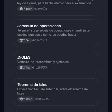
ley de signos, para bachillerato o para el examen de
admisión a la universidad
695
8
1º Bach
Jerarquía de operaciones
Matemáticas
Te enseña la jerarquía de operaciones y también te
ecplica que son y como las puedes hacer
1,145
17
1º Sec
INGLES
Inglés
Verbo to-be, pronombres y ejemplos
1,295
34
2º Sec
Teorema de tales
Matemáticas
Explicación fácil de entender, sobre el teorema de
lates
903
16
1º Bach