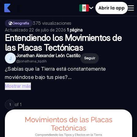
Abrir la app
375
visualizaciones
·
Geografía
Actualizado
22 de julio de 2026
·
1 página
Entendiendo los Movimientos de
las Placas Tectónicas
Jonathan Alexander León Castillo
J
Seguir
@
jonathana_tqdih
¿Sabías que la Tierra está constantemente
moviéndose bajo tus pies?...
Mostrar más
of
1
1