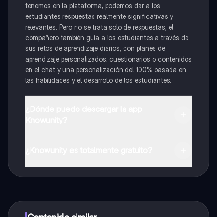
tenemos en la plataforma, podemos dar a los
estudiantes respuestas realmente significativas y
relevantes. Pero no se trata solo de respuestas, el
compañero también guía a los estudiantes a través de
sus retos de aprendizaje diarios, con planes de
aprendizaje personalizados, cuestionarios o contenidos
en el chat y una personalización del 100% basada en
las habilidades y el desarrollo de los estudiantes.
¿Dónde puedo descargar la app
Knowunity?
Puedes descargar la app en Google Play Store y Apple
App Store.
¿Knowunity es totalmente gratuito?
¡Sí lo es! Tienes acceso totalmente gratuito a todo el
contenido de la app, puedes chatear con otros
alumnos y recibir ayuda inmeditamente. Puedes ganar
dinero utilizando la aplicación, que te permitirá acceder
a determinadas funciones.