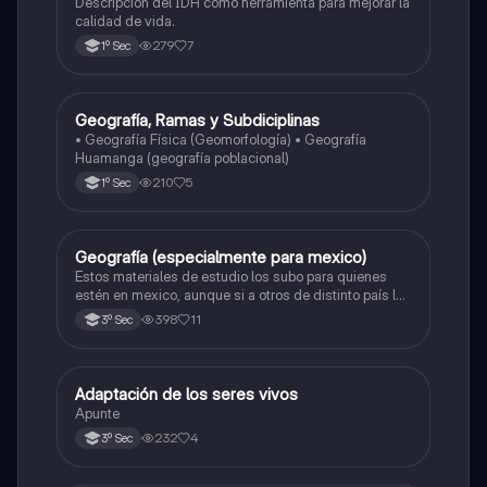
Descripción del IDH como herramienta para mejorar la
calidad de vida.
279
7
1º Sec
Geografía, Ramas y Subdiciplinas
Geografía
• Geografía Física (Geomorfología) • Geografía
Huamanga (geografía poblacional)
210
5
1º Sec
Geografía (especialmente para mexico)
Geografía
Estos materiales de estudio los subo para quienes
estén en mexico, aunque si a otros de distinto país le
sirve (pues nose que decir JAJAJAJAJA) pero si te
398
11
3º Sec
ayuda dale corazón! JAJAJAJ próximamente
Formación cívica y etica
Adaptación de los seres vivos
Biología
Apunte
232
4
3º Sec