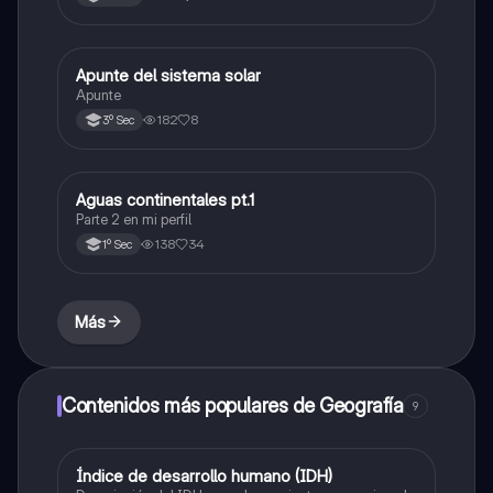
Apunte del sistema solar
Biología
Apunte
182
8
3º Sec
Aguas continentales pt.1
Geografía
Parte 2 en mi perfil
138
34
1º Sec
Más
Contenidos más populares de Geografía
9
Índice de desarrollo humano (IDH)
Geografía