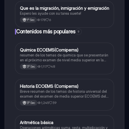
Que es la migración, inmigración y emigración
Geografía
Espero les ayude con su tarea suerte!
178
6
1º Sec
Contenidos más populares
9
Quimica ECOEMS(Comipems)
Química
resumen de los temas de quimica que se presentarán
en el próximo examen de nivel media superior en la
zona metropolitana de el valle de México
1,117
48
3º Sec
Historia ECOEMS (Comipems)
Historia
Breve resumen de los temas de historia universal del
examen del examen de media superior ECOEMS del
valle de México
1,245
39
3º Sec
Aritmética básica
Matemáticas
Operaciones aritméticas suma, resta, multiplicación y