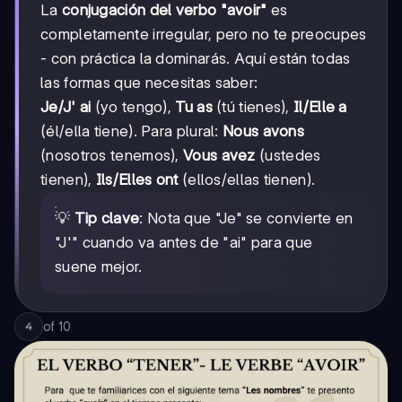
La
conjugación del verbo "avoir"
es
completamente irregular, pero no te preocupes
- con práctica la dominarás. Aquí están todas
las formas que necesitas saber:
Je/J' ai
(yo tengo),
Tu as
(tú tienes),
Il/Elle a
(él/ella tiene). Para plural:
Nous avons
(nosotros tenemos),
Vous avez
(ustedes
tienen),
Ils/Elles ont
(ellos/ellas tienen).
💡
Tip clave
: Nota que "Je" se convierte en
"J'" cuando va antes de "ai" para que
suene mejor.
of
10
4