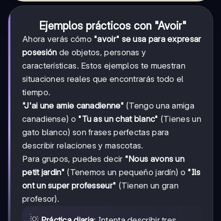
Ejemplos prácticos con "Avoir"
Ahora verás cómo
"avoir" se usa para expresar
posesión
de objetos, personas y
características. Estos ejemplos te muestran
situaciones reales que encontrarás todo el
tiempo.
"J'ai une amie canadienne"
(Tengo una amiga
canadiense) o
"Tu as un chat blanc"
(Tienes un
gato blanco) son frases perfectas para
describir relaciones y mascotas.
Para grupos, puedes decir
"Nous avons un
petit jardin"
(Tenemos un pequeño jardín) o
"Ils
ont un super professeur"
(Tienen un gran
profesor).
💡
Práctica diaria
: Intenta describir tres