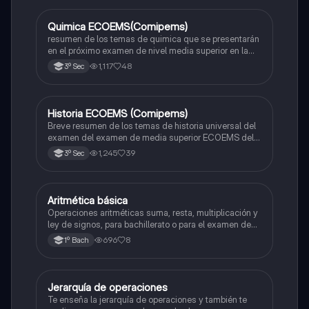
Quimica ECOEMS(Comipems)
Química
resumen de los temas de quimica que se presentarán
en el próximo examen de nivel media superior en la
zona metropolitana de el valle de México
1,117
48
3º Sec
Historia ECOEMS (Comipems)
Historia
Breve resumen de los temas de historia universal del
examen del examen de media superior ECOEMS del
valle de México
1,245
39
3º Sec
Aritmética básica
Matemáticas
Operaciones aritméticas suma, resta, multiplicación y
ley de signos, para bachillerato o para el examen de
admisión a la universidad
696
8
1º Bach
Jerarquía de operaciones
Matemáticas
Te enseña la jerarquía de operaciones y también te