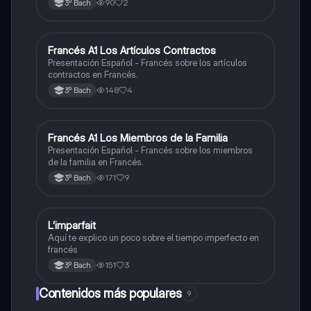
90
2
3º Bach
Francés A1 Los Artículos Contractos
Francés
Presentación Español - Francés sobre los artículos
contractos en Francés.
148
4
3º Bach
Francés A1 Los Miembros de la Familia
Francés
Presentación Español - Francés sobre los miembros
de la familia en Francés.
171
9
3º Bach
L’imparfait
Francés
Aquí te explico un poco sobre el tiempo imperfecto en
francés
151
3
3º Bach
Contenidos más populares
9