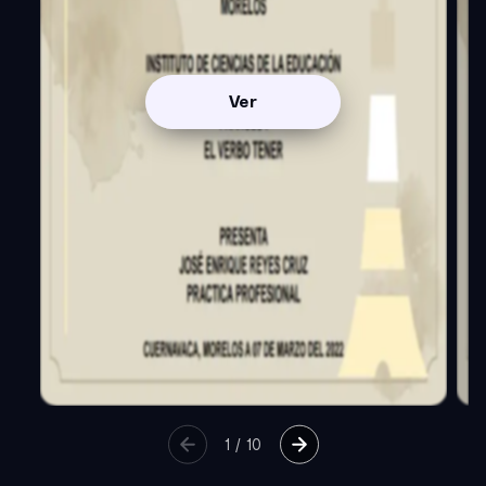
Ver
1
/
10