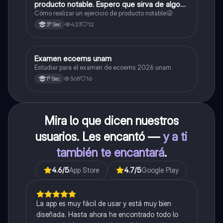
producto notable. Espero que sirva de algo💕
😜
Cómo realizar un ejercicio de producto notable😜
423
12
3º Sec
Examen ecoems unam
Español
Estudiar para el examen de ecoems 2026 unam
368
16
1º Sec
Mira lo que dicen nuestros
usuarios. Les encantó —
y a ti
también te encantará
.
4.6
/5
App Store
4.7
/5
Google Play
La app es muy fácil de usar y está muy bien
diseñada. Hasta ahora he encontrado todo lo