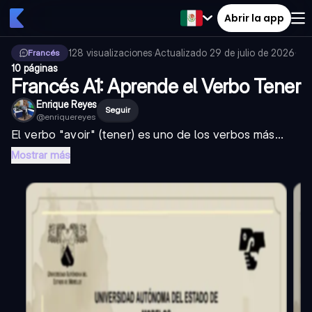
Abrir la app
128
visualizaciones
·
Actualizado
29 de julio de 2026
·
Francés
10 páginas
Francés A1: Aprende el Verbo Tener
Enrique Reyes
Seguir
@
enriquereyes
El verbo "avoir" (tener) es uno de los verbos más...
Mostrar más