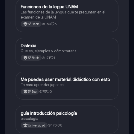
Funciones de la legua UNAM
Otros
Las funciones de la lengua que te preguntan en el
examen de la UNAM
160
3
3º Bach
Dislexia
Otros
Que es, ejemplos y cómo tratarla
171
1
3º Bach
Me puedes aser material didáctico con esto
Otros
Es para aprender japones
75
0
3º Sec
guía introducción psicología
Otros
psicología
170
8
Universidad