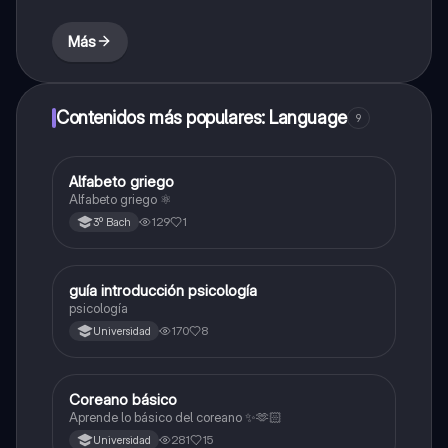
Más
Contenidos más populares: Language
9
Alfabeto griego
Otros
Alfabeto griego ⚛️
129
1
3º Bach
guía introducción psicología
Otros
psicología
170
8
Universidad
Coreano básico
Otros
Aprende lo básico del coreano ✨🫶🏻
281
15
Universidad