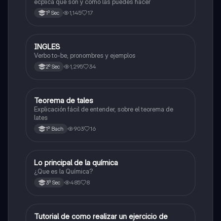
ecplica que son y como las puedes hacer
1,145
17
1º Sec
INGLES
Inglés
Verbo to-be, pronombres y ejemplos
1,295
34
2º Sec
Teorema de tales
Matemáticas
Explicación fácil de entender, sobre el teorema de
lates
903
16
1º Bach
Lo principal de la química
Química
¿Que es la Química?
485
8
3º Sec
Tutorial de como realizar un ejercicio de
Matemáticas