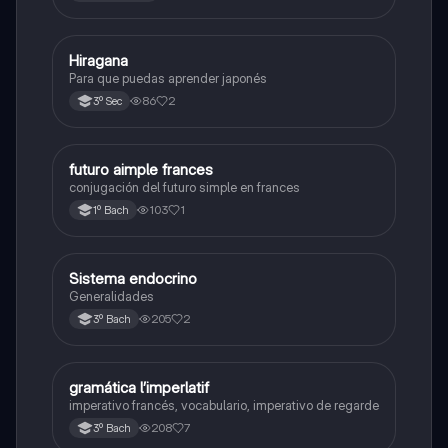
Hiragana
Otros
Para que puedas aprender japonés
86
2
3º Sec
futuro aimple frances
Otros
conjugación del futuro simple en frances
103
1
1º Bach
Sistema endocrino
Otros
Generalidades
205
2
3º Bach
gramática l’imperlatif
Francés
imperativo francés, vocabulario, imperativo de regarde
208
7
3º Bach