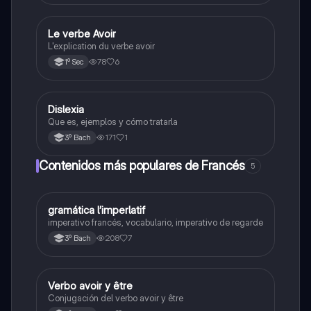
Le verbe Avoir
Otros
L'explication du verbe avoir
78
6
1º Sec
Dislexia
Otros
Que es, ejemplos y cómo tratarla
171
1
3º Bach
Contenidos más populares de Francés
5
gramática l’imperlatif
Francés
imperativo francés, vocabulario, imperativo de regarde
208
7
3º Bach
Verbo avoir y être
Francés
Conjugación del verbo avoir y être