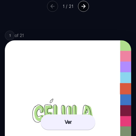
1
/
21
of
21
1
Ver