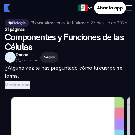
Abrir la app
125
visualizaciones
·
Actualizado
27 de julio de 2026
·
Biología
21 páginas
Componentes y Funciones de las
Células
Danna L.
D
Seguir
@
_dannaroms
¿Alguna vez te has preguntado cómo tu cuerpo se
forma...
Mostrar más