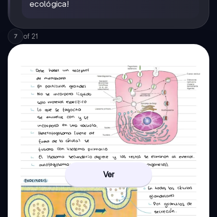
ecológica!
of
21
7
Ver